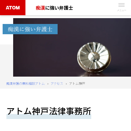
Skip
痴漢
に強い弁護士
to
無
content
料
相
談
予
約
は
こ
ち
痴漢弁護の無料相談アトム
»
アクセス
»
アトム神戸
ら
タ
アトム神戸法律事務所
ッ
プ
で
電