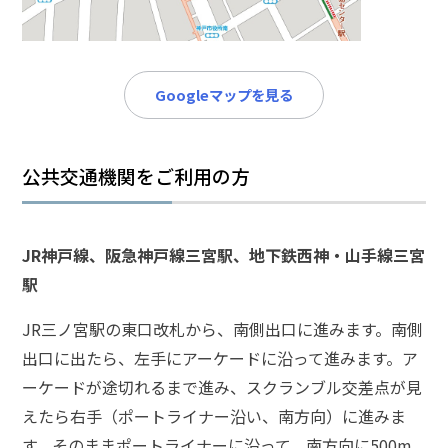
メールで相談予約
LINEで相談案内
Googleマップを見る
痴
漢
公共交通機関をご利用の方
事
件
で
お
JR神戸線、阪急神戸線三宮駅、地下鉄西神・山手線三宮
悩
駅
み
な
JR三ノ宮駅の東口改札から、南側出口に進みます。南側
ら
出口に出たら、左手にアーケードに沿って進みます。ア
お
電
ーケードが途切れるまで進み、スクランブル交差点が見
話
えたら右手（ポートライナー沿い、南方向）に進みま
を
す。そのままポートライナーに沿って、南方向に500m