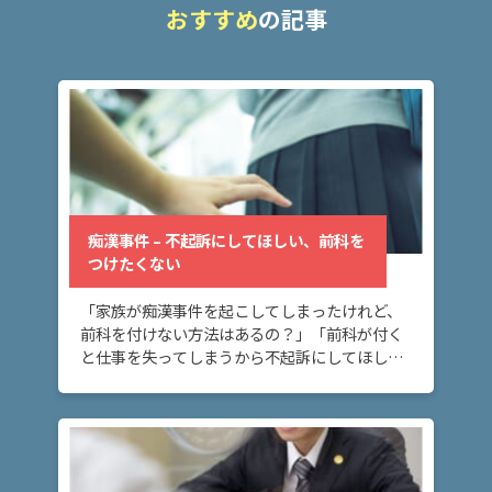
おすすめ
の記事
釈
放・
保釈
のお
悩み
示
談・
謝罪
痴漢事件 – 不起訴にしてほしい、前科を
のお
つけたくない
悩み
「家族が痴漢事件を起こしてしまったけれど、
前科を付けない方法はあるの？」「前科が付く
ア
と仕事を失ってしまうから不起訴にしてほし
ト
い。」 痴漢事件で不起訴にしてほしい、前科を
ム
付けたくないとお考えの方へ。刑事事件では、
不起訴処分 […]
に
つ
い