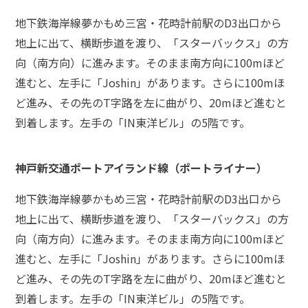
頼
す
地下鉄海岸線夢かもめ三宮・花時計前駅のD3出口から
る
地上に出て、横断歩道を渡り、「スターバックス」の方
メ
リ
向（南方向）に進みます。そのまま南方向に100mほど
ッ
進むと、左手に「Joshin」があります。さらに100mほ
ト
は
ど進み、その先のT字路を左に曲がり、20mほど進むと
到着します。左手の「IN東洋ビル」の5階です。
アト
ム弁
神戸新交通ポートアイランド線（ポートライナー）
護士
事務
地下鉄海岸線夢かもめ三宮・花時計前駅のD3出口から
所の
特徴
地上に出て、横断歩道を渡り、「スターバックス」の方
は？
向（南方向）に進みます。そのまま南方向に100mほど
進むと、左手に「Joshin」があります。さらに100mほ
ど進み、その先のT字路を左に曲がり、20mほど進むと
痴
漢
到着します。左手の「IN東洋ビル」の5階です。