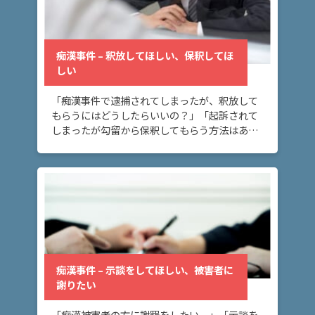
て
弁
痴漢事件 – 釈放してほしい、保釈してほ
護
しい
士
紹
「痴漢事件で逮捕されてしまったが、釈放して
介
もらうにはどうしたらいいの？」「起訴されて
しまったが勾留から保釈してもらう方法はある
の？」 痴漢事件の、釈放・保釈についてお悩み
解
の方へ。このページでは、痴漢事件で身柄拘束
決
を解いて […]
事
例
と
実
績
痴漢事件 – 示談をしてほしい、被害者に
謝りたい
弁
護
「痴漢被害者の方に謝罪をしたい。」「示談を