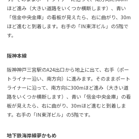
ほど進み（大きい道路をいくつか横断します）、青い
弁
「信金中央金庫」の看板が見えたら、右に曲がり、30m
護
士
ほど進むと到着します。右手の「IN東洋ビル」の5階で
に
す。
相
談
す
阪神本線
る
メ
リ
阪神神戸三宮駅のA24出口から地上に出て、右手（ポー
ッ
トライナー沿い、南方向）に進みます。そのままポート
ト
ライナーに沿って、南方向に300mほど進み（大きい道
は
路をいくつか横断します）、青い「信金中央金庫」の看
板が見えたら、右に曲がり、30mほど進むと到着しま
弁
す。右手の「IN東洋ビル」の5階です。
護
士
に
依
地下鉄海岸線夢かもめ