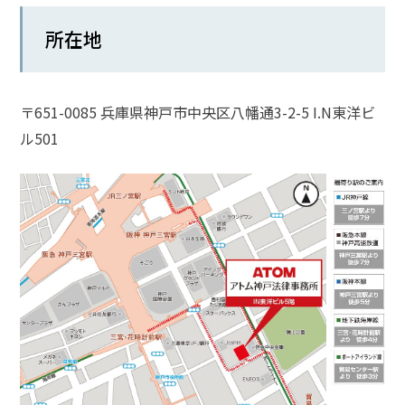
話
所在地
を
か
け
る
〒651-0085 兵庫県神戸市中央区八幡通3-2-5 I.N東洋ビ
ル501
電
話
受
付
24
時
間
365
日!
全
国
対
応!