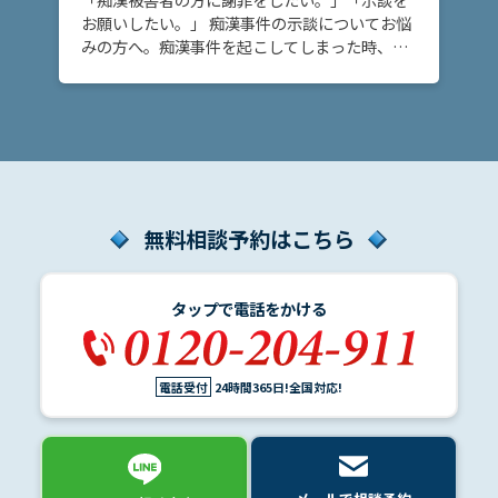
士
お願いしたい。」 痴漢事件の示談についてお悩
費
みの方へ。痴漢事件を起こしてしまった時、示
用
談を締結して当事者間で事件を解決する方法が
あります。示談を締結することで、刑事処分が
有利に進 […]
地
図・
アク
セス
無料相談予約はこちら
タップで電話をかける
電話受付
24時間365日!全国対応!