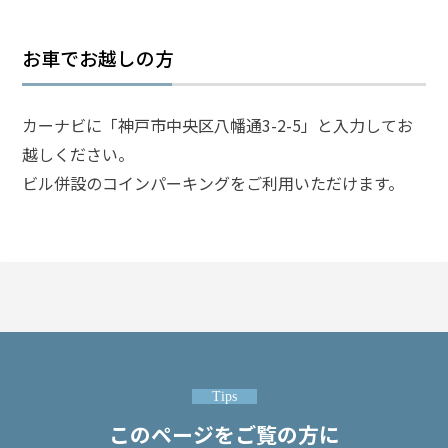
事
件
の
お車でお越しの方
よ
く
あ
カーナビに「神戸市中央区八幡通3-2-5」と入力してお
る
越しください。
相
ビル併設のコインパーキングをご利用いただけます。
談・
お
悩
み
不起
訴・
前科
のお
悩み
Tips
このページをご覧の方に