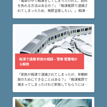
「電車の中で痴漢をしてしまったけれど、前科
を免れる方法はあるの？」「痴漢冤罪で逮捕さ
れてしまったため、無罪主張したい。」 痴漢事
件と前科についてお悩みの方へ。このページで
は、前科が付くのを回避するための方法につい
て、実際 […]
痴漢で逮捕 釈放の相談 – 警察 留置場か
ら解放
「家族が痴漢で逮捕されてしまったが、早期釈
放のためにできることはある？」「痴漢冤罪で
捕まってしまったけれど釈放してもらうにはど
うしたらいいの？」 痴漢事件で逮捕されてしま
い、早期釈放されたいとお考えの方へ。このペ
ージでは […]