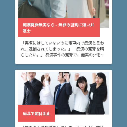
痴漢冤罪無実なら – 無罪の証明に強い弁
護士
「実際にはしていないのに電車内で痴漢と言わ
れ、逮捕されてしまった。」「痴漢の冤罪を晴
らしたい。」 痴漢事件の冤罪で、無実の罪を晴
らしたいとお考えの方へ。このページでは、刑
事弁護によって、痴漢事件の冤罪で無実を主張
し無罪判 […]
痴漢で前科阻止