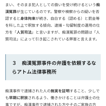
まい、そのまま犯人としての扱いを受け続けるという
痴
釈
放・
漢冤罪
が生じているのです。警察や検察からの疑いを否
保釈
認すると
身体拘束
が続き、自白する（認める）と罰金等
のお
悩み
を科した上で釈放する傾向、逮捕・勾留制度の運用の仕
方を「
人質司法
」と言いますが、痴漢冤罪の問題は「人
質司法」によって引き起こされている弊害と言えます。
示
談・
謝罪
のお
悩み
３ 痴漢冤罪事件の弁護を依頼するな
らアトム法律事務所
ア
ト
ム
痴漢事件で逮捕された人の
無実を証明
すること、少しで
に
も
早期に釈放
されるよう、働きかけることは弁護士の仕
つ
い
事ですが、痴漢事件で逮捕された方やそのご家族の方