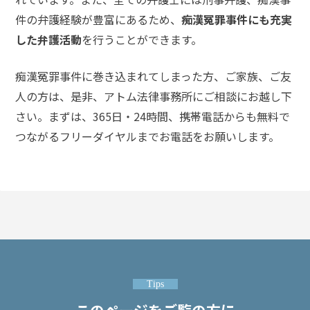
士
費
件の弁護経験が豊富にあるため、
痴漢冤罪事件にも充実
用
した弁護活動
を行うことができます。
痴漢冤罪事件に巻き込まれてしまった方、ご家族、ご友
地
図・
人の方は、是非、アトム法律事務所にご相談にお越し下
アク
さい。まずは、365日・24時間、携帯電話からも無料で
セス
つながるフリーダイヤルまでお電話をお願いします。
Tips
このページをご覧の方に