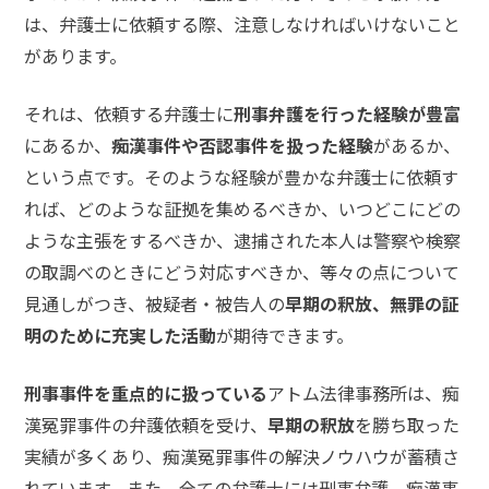
て
は、弁護士に依頼する際、注意しなければいけないこと
があります。
弁
護
それは、依頼する弁護士に
刑事弁護を行った経験が豊富
士
にあるか、
痴漢事件や否認事件を扱った経験
があるか、
紹
介
という点です。そのような経験が豊かな弁護士に依頼す
れば、どのような証拠を集めるべきか、いつどこにどの
ような主張をするべきか、逮捕された本人は警察や検察
解
決
の取調べのときにどう対応すべきか、等々の点について
事
見通しがつき、被疑者・被告人の
早期の釈放、無罪の証
例
と
明のために充実した活動
が期待できます。
実
績
刑事事件を重点的に扱っている
アトム法律事務所は、痴
漢冤罪事件の弁護依頼を受け、
早期の釈放
を勝ち取った
弁
実績が多くあり、痴漢冤罪事件の解決ノウハウが蓄積さ
護
れています。また、全ての弁護士には刑事弁護、痴漢事