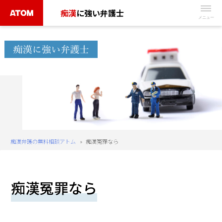
Skip
痴漢
に強い弁護士
to
無
content
料
相
談
予
約
は
こ
ち
痴漢弁護の無料相談アトム
»
痴漢冤罪なら
ら
タ
痴漢冤罪なら
ッ
プ
で
電