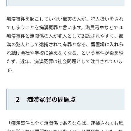
メールで相談予約
LINEで相談案内
痴漢事件を起こしていない無実の人が、犯人扱いをされ
てしまうことを
痴漢冤罪
と言います。満員電車などでは
痴漢事件と無関係の人が犯人として誤認されやすく、痴
痴
漢の犯人として
逮捕されて有罪
となる、
留置場に入れら
漢
事
れ続け
会社や学校に通えなくなる、という事件が後を絶
件
たず、近年、痴漢冤罪は社会問題として注目されていま
で
す。
お
悩
み
な
２ 痴漢冤罪の問題点
ら
お
電
話
「痴漢事件と全く無関係であるならば、逮捕されても無
を