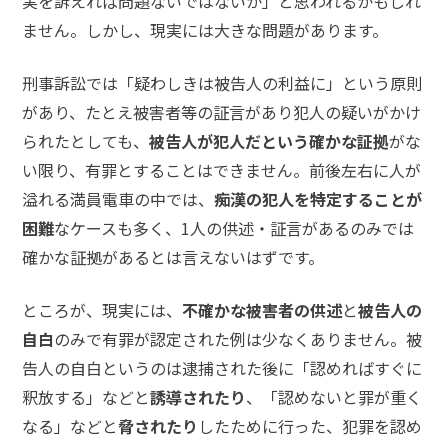
実を訴えれば問題ないではないか」と思われるかもしれ
ません。しかし、現実には大きな問題があります。
弁
護
刑事訴訟では「疑わしきは被告人の利益に」という原則
士
に
があり、たとえ被害者等の証言があり犯人の疑いがかけ
相
られたとしても、
被告人が犯人だという確かな証拠
がな
談
す
い限り、有罪とすることはできません。前後左右に人が
る
溢れる満員電車の中では、
痴漢の犯人を特定することが
メ
リ
困難
なケースも多く、1人の供述・証言があるのみでは
ッ
確かな証拠があるとは言えないはずです。
ト
は
ところが、現実には、
不確かな被害者の供述
と
被告人の
自白
のみで有罪が認定された例は少なくありません。被
弁
告人の自白というのは逮捕された後に「認めればすぐに
護
士
釈放する」などと
誘導されたり
、「認めないと罪が重く
に
なる」などと
脅されたり
したために行った、犯罪を認め
依