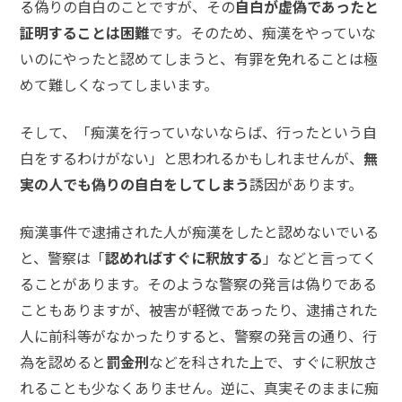
頼
る偽りの自白のことですが、その
自白が虚偽であったと
す
証明することは困難
です。そのため、痴漢をやっていな
る
いのにやったと認めてしまうと、有罪を免れることは極
メ
リ
めて難しくなってしまいます。
ッ
ト
は
そして、「痴漢を行っていないならば、行ったという自
白をするわけがない」と思われるかもしれませんが、
無
実の人でも偽りの自白をしてしまう
誘因があります。
アト
ム弁
護士
痴漢事件で逮捕された人が痴漢をしたと認めないでいる
事務
と、警察は「
認めればすぐに釈放する
」などと言ってく
所の
特徴
ることがあります。そのような警察の発言は偽りである
は？
こともありますが、被害が軽微であったり、逮捕された
人に前科等がなかったりすると、警察の発言の通り、行
為を認めると
罰金刑
などを科された上で、すぐに釈放さ
痴
漢
れることも少なくありません。逆に、真実そのままに痴