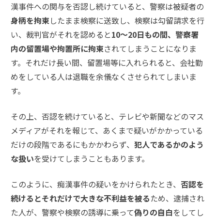
事
漢事件への関与を否認し続けていると、警察は被疑者の
件
身柄を拘束
したまま検察に送致し、検察は勾留請求を行
の
い、裁判官がそれを認めると
10〜20日もの間、警察署
よ
く
内の留置場や拘置所に拘束
されてしまうことになりま
あ
す。それだけ長い間、留置場等に入れられると、会社勤
る
めをしている人は退職を余儀なくさせられてしまいま
相
す。
談・
お
悩
その上、否認を続けていると、テレビや新聞などのマス
み
メディアがそれを報じて、あくまで疑いがかかっている
だけの段階であるにもかかわらず、
犯人であるかのよう
不起
な扱い
を受けてしまうこともあります。
訴・
前科
のお
このように、痴漢事件の疑いをかけられたとき、
否認を
悩み
続けるとそれだけで大きな不利益を被る
ため、逮捕され
た人が、警察や検察の誘導に乗って
偽りの自白
をしてし