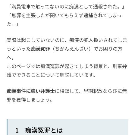
「満員電車で触ってないのに痴漢として通報された。」
話
を
「無罪を主張したが聞いてもらえず逮捕されてしまっ
か
た。」
け
る
実際は起こしていないのに、痴漢の犯人扱いされてしま
うといった
痴漢冤罪
（ちかんえんざい）でお困りの方
電
話
へ。
受
付
このページでは痴漢冤罪が起きてしまう背景と、刑事弁
24
時
護でできることについて解説しています。
間
365
日!
痴漢事件に強い弁護士
に相談して、早期釈放ならびに無
全
国
罪を獲得しましょう。
対
応!
1 痴漢冤罪とは