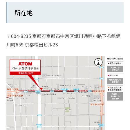
話
所在地
を
か
け
る
〒604-8235 京都府京都市中京区堀川通錦小路下る錦堀
川町659 京都松田ビル2S
電
話
受
付
24
時
間
365
日!
全
国
対
応!