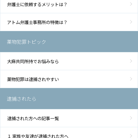
士
弁護士に依頼するメリットは？
費
用
アトム弁護士事務所の特徴は？
地
図・
薬物犯罪トピック
アク
セス
大麻共同所持でお悩みなら
薬物犯罪は逮捕されやすい
逮捕されたら
逮捕された方への記事一覧
１ 家族や友達が逮捕された方へ