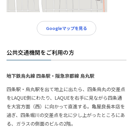
メールで相談予約
LINEで相談案内
Googleマップを見る
覚
醒
公共交通機関をご利用の方
剤・
大
麻
事
地下鉄烏丸線 四条駅・阪急京都線 烏丸駅
件
で
四条駅・烏丸駅を出て地上に出たら、四条烏丸の交差点
お
をLAQUE側にわたり、LAQUEを右手に見ながら四条通
悩
を大宮方面（西）に向かって直進する。亀屋良長本店を
み
な
過ぎ、四条堀川の交差点を北に少し上がったところにあ
ら
る、ガラスの側面のビルの2階。
お