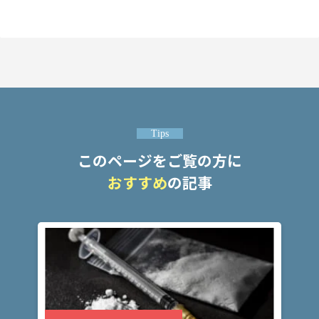
アト
ム弁
護士
事務
所の
特徴
は？
Tips
このページをご覧の方に
覚
おすすめ
の記事
醒
剤・
大
麻
事
件
の
よ
く