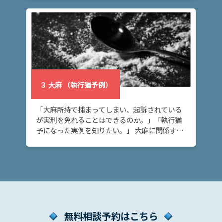
に裁判で実刑判決が下されたケースを紹介して
（実
います。 […]
刑判
決
例）
３
大麻
３ 大麻 （執行猶予例）
（執
行猶
「大麻所持で捕まってしまい、起訴されている
予
が実刑を免れることはできるのか。」「執行猶
例）
予になった実例を知りたい。」 大麻に関係する
事件で起訴されてしまい、執行猶予にしてほし
いとお考えの方へ。このページでは、過去の大
ア
麻事件の […]
ト
ム
に
つ
無料相談予約はこちら
い