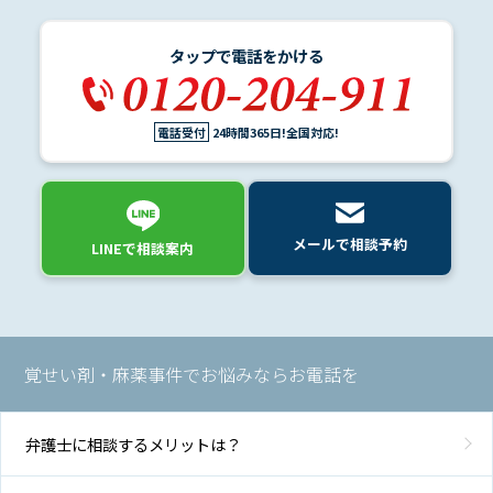
て
タップで電話をかける
弁
護
士
電話受付
24時間365日!全国対応!
紹
介
解
メールで相談予約
LINEで相談案内
決
事
例
と
実
覚せい剤・麻薬事件でお悩みならお電話を
績
弁護士に相談するメリットは？
弁
護