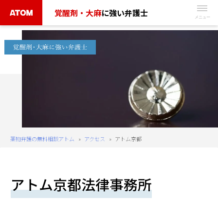
Skip
覚醒剤・大麻
に強い弁護士
to
無
content
料
相
談
予
約
は
こ
ち
薬物弁護の無料相談アトム
»
アクセス
»
アトム京都
ら
タ
アトム京都法律事務所
ッ
プ
で
電