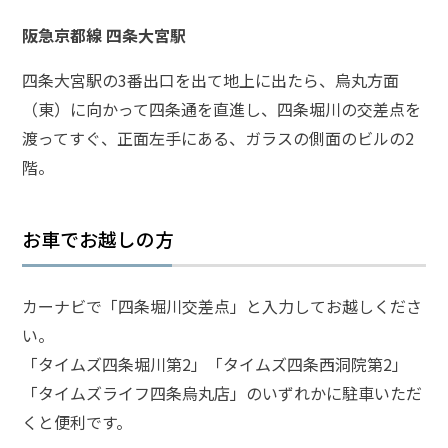
電
話
阪急京都線 四条大宮駅
を
四条大宮駅の3番出口を出て地上に出たら、烏丸方面
（東）に向かって四条通を直進し、四条堀川の交差点を
弁護
士に
渡ってすぐ、正面左手にある、ガラスの側面のビルの2
相談
階。
する
メリ
ット
は？
お車でお越しの方
弁護
カーナビで「四条堀川交差点」と入力してお越しくださ
士に
い。
依頼
する
「タイムズ四条堀川第2」「タイムズ四条西洞院第2」
メリ
「タイムズライフ四条烏丸店」のいずれかに駐車いただ
ット
くと便利です。
は？