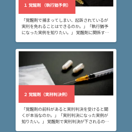
あ
１ 覚醒剤 （執行猶予例）
る
相
「覚醒剤で捕まってしまい、起訴されているが
談・
実刑を免れることはできるのか。」「執行猶予
お
になった実例を知りたい。」 覚醒剤に関係する
悩
事件で起訴されてしまい、執行猶予にしてほし
いとお考えの方へ。このページでは、過去の裁
み
判におい […]
１
覚醒
剤
（執
行猶
予
２ 覚醒剤（実刑判決例）
例）
「覚醒剤の前科があると実刑判決を受けると聞
くが本当なのか。」「実刑判決になった実例が
２
知りたい。」 覚醒剤で実刑判決が下されるので
覚醒
はないかと不安な方へ。このページでは、実際
剤