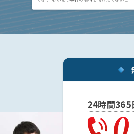
科
悩みの方へ。わいせつ事件を起こしてしまった
を
としても、弁護士を付けて、早期に被害者と示
付
談をする […]
け
た
く
な
い
わ
い
せ
つ
逮
24時間36
捕
さ
れ
た