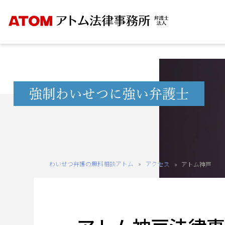
Skip
to
content
無
料
相
談
予
約
わいせつ弁護の無料相談アトム
»
アクセス
»
アトム神戸
を
ご
希