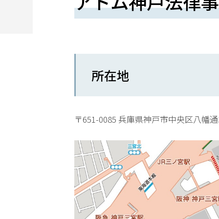
アトム神戸法律事
望
さ
れ
る
所在地
方
は
こ
〒651-0085 兵庫県神戸市中央区八幡通3-
ち
ら
24