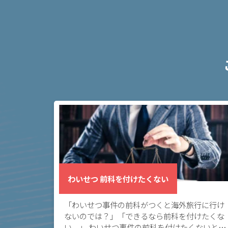
事
件
の
よ
く
あ
る
相
談・
お
悩
み
わ
わいせつ 前科を付けたくない
い
せ
「わいせつ事件の前科がつくと海外旅行に行け
つ
ないのでは？」「できるなら前科を付けたくな
前
い。」 わいせつ事件の前科を付けたくないとお