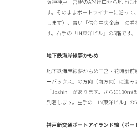
阪神神戸三宮駅のA24出口から地上に
ら
す。そのままポートライナーに沿って、
お
電
します）、青い「信金中央金庫」の看
話
す。右手の「IN東洋ビル」の5階です。
を
地下鉄海岸線夢かもめ
弁護
士に
相談
地下鉄海岸線夢かもめ三宮・花時計前
する
ーバックス」の方向（南方向）に進みま
メリ
ット
「Joshin」があります。さらに10
は？
到着します。左手の「IN東洋ビル」の
弁護
神戸新交通ポートアイランド線（ポー
士に
依頼