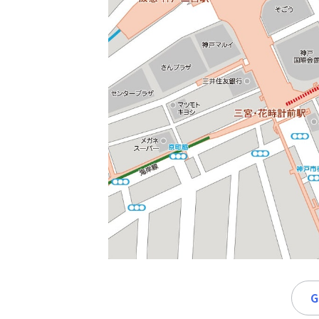
時
間
365
日!
全
国
対
応!