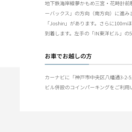
地下鉄海岸線夢かもめ三宮・花時計前
する
メリ
ーバックス」の方向（南方向）に進みま
ット
「Joshin」があります。さらに10
は？
到着します。左手の「IN東洋ビル」の
アト
ム弁
お車でお越しの方
護士
事務
所の
カーナビに「神戸市中央区八幡通3-2
特徴
は？
ビル併設のコインパーキングをご利用
わ
い
せ
つ