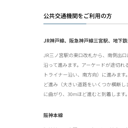
LINEで相談案内
メールで
公共交通機関をご利用の方
JR神戸線、阪急神戸線三宮駅、地下
JR三ノ宮駅の東口改札から、南側出
わ
沿って進みます。アーケードが途切れ
い
せ
トライナー沿い、南方向）に進みます。
つ
ど進み（大きい道路をいくつか横断し
事
件
に曲がり、30mほど進むと到着します
で
お
悩
阪神本線
み
な