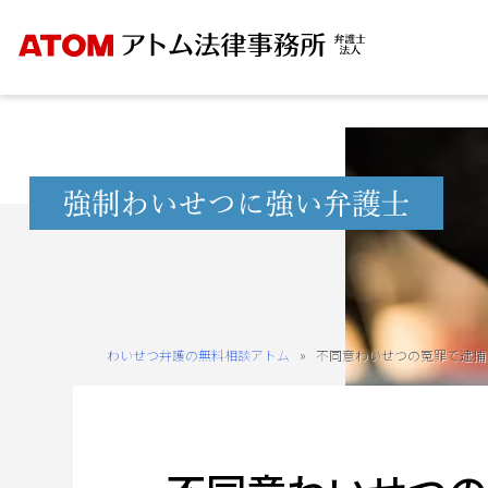
Skip
to
content
無
料
相
談
予
約
わいせつ弁護の無料相談アトム
»
不同意わいせつの冤罪で逮捕
を
ご
希