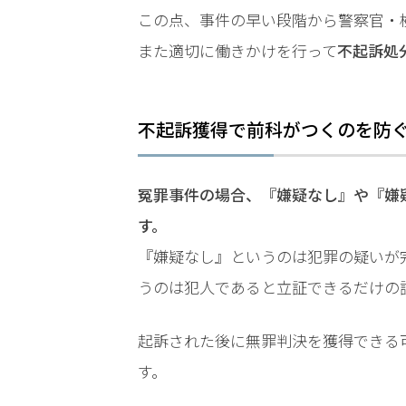
事
この点、事件の早い段階から警察官・
件
また適切に働きかけを行って
不起訴処
の
よ
く
あ
不起訴獲得で前科がつくのを防
る
相
談・
冤罪事件の場合、『嫌疑なし』や『嫌
お
す。
悩
み
『嫌疑なし』というのは犯罪の疑いが
うのは犯人であると立証できるだけの
わ
い
起訴された後に無罪判決を獲得できる
せ
す。
つ
前