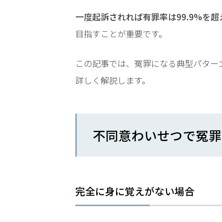
時
一度起訴されれば有罪率は99.9%を超
間
目指すことが重要です。
365
この記事では、冤罪になる典型パター
日!
詳しく解説します。
全
国
不同意わいせつで冤罪
対
応!
完全に身に覚えがない場合