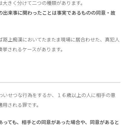
相談予約
は大きく分けて二つの種類があります。
の出来事に関わったことは事実であるものの同意・故
ば路上痴漢においてたまたま現場に居合わせた、真犯人
検挙されるケースがあります。
わいせつな行為をするか、１６歳以上の人に相手の意
適用される罪です。
あっても、相手との同意があった場合や、同意があると