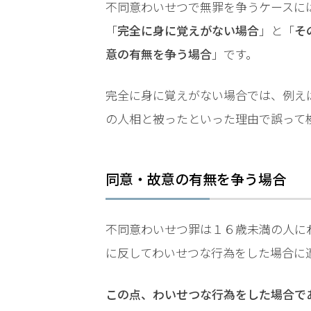
LINEで相談案内
メールで
不同意わいせつで無罪を争うケースに
「
完全に身に覚えがない場合
」と「
そ
意の有無を争う場合
」です。
完全に身に覚えがない場合では、例え
の人相と被ったといった理由で誤って
わ
い
せ
同意・故意の有無を争う場合
つ
事
件
不同意わいせつ罪は１６歳未満の人に
で
に反してわいせつな行為をした場合に
お
悩
み
この点、わいせつな行為をした場合で
な