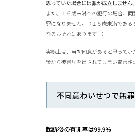
思っていた場合には罪が成立しません
ら
また、１６歳未満への犯行の場合、同
お
電
罪になりません。（１８歳未満である
話
なるおそれはあります。）
を
実務上は、当初同意があると思ってい
弁護
後から被害届を出されてしまい警察沙
士に
相談
する
メリ
ット
不同意わいせつで無罪
は？
弁護
士に
起訴後の有罪率は99.9%
依頼