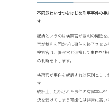
する
メリ
不同意わいせつをはじめ刑事事件の手
ット
は？
す。
起訴というのは検察官が裁判の開廷を
アト
ム弁
官が裁判を開かずに事件を終了させる
護士
検察官は、警察官と連携して事件を捜
事務
所の
の判断を下します。
特徴
は？
検察官が事件を起訴すれば原則として
す。
わ
統計上、起訴された事件の有罪率は99
い
決を受けてしまう可能性は非常に高い
せ
つ