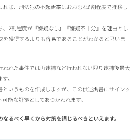
よれば、刑法犯の不起訴率はおおむね6割程度で推移し
ち、2割程度が『嫌疑なし』『嫌疑不十分』を理由とし
決を獲得するよりも容易であることがわかると思いま
行われた事件では再逮捕など行われない限り逮捕後最大
ます。
書というものを作成しますが、この供述調書にサインす
不可能な証拠としてあつかわれます。
のなるべく早くから対策を講じるべきといえます。