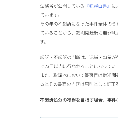
科
法務省が公開している
『犯罪白書』
に
を
ています。
付
け
その年の不起訴になった事件全体のう
た
ていることから、裁判開廷後に無罪判
く
な
す。
い
起訴・不起訴の判断は、逮捕・勾留が
わ
で23日以内に行われることになってい
い
また、取調べにおいて警察官は供述調
せ
つ
るとその書面の内容は原則として訂正
逮
捕
不起訴処分の獲得を目指す場合、事件
さ
れ
た