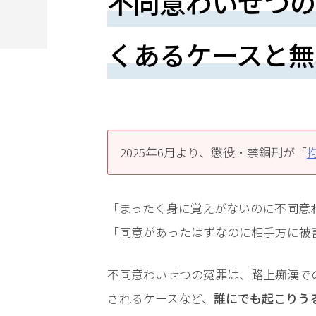
不同意わいせつの
望
さ
くあるケースと無
れ
る
方
は
2025年6月より、懲役・禁錮刑が「
こ
ち
「まったく身に覚えがないのに不同意
ら
「同意があったはずなのに相手方に被
不同意わいせつの冤罪は、路上痴漢で
24
されるケースなど、
誰にでも起こりう