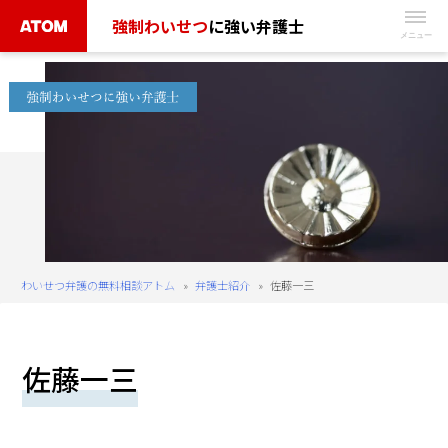
Skip
強制わいせつ
に強い弁護士
to
無
content
料
相
談
予
約
は
こ
ち
わいせつ弁護の無料相談アトム
»
弁護士紹介
»
佐藤一三
ら
タ
佐藤一三
ッ
プ
で
電