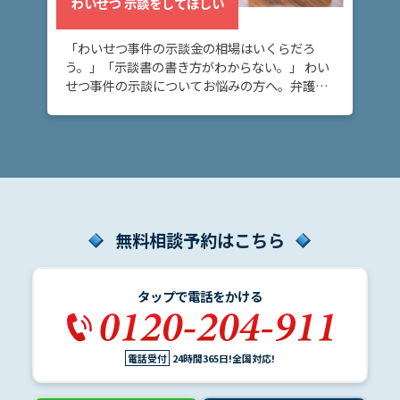
わいせつ 示談をしてほしい
「わいせつ事件の示談金の相場はいくらだろ
解
う。」「示談書の書き方がわからない。」 わい
決
せつ事件の示談についてお悩みの方へ。弁護士
事
に相談することで、適切な内容の示談書を作成
例
し、適正な金額で示談をまとめられます。示談
と
を締結する […]
実
績
弁
無料相談予約はこちら
護
士
費
タップで電話をかける
用
電話受付
24時間365日!全国対応!
地
図・
アク