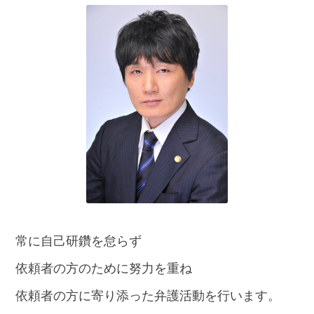
話
を
か
け
る
電
話
受
付
24
時
間
365
日!
全
国
対
常に自己研鑽を怠らず
応!
依頼者の方のために努力を重ね
依頼者の方に寄り添った弁護活動を行います。