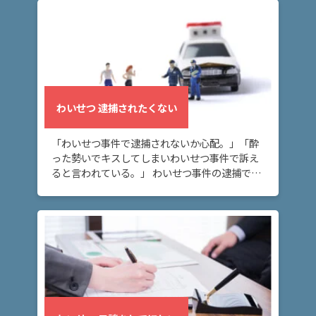
談をする […]
し
て
ほ
し
い
わいせつ 逮捕されたくない
ア
ト
「わいせつ事件で逮捕されないか心配。」「酔
ム
った勢いでキスしてしまいわいせつ事件で訴え
に
ると言われている。」 わいせつ事件の逮捕でお
つ
悩みの方へ。このページでは、実例をもとに逮
い
捕を免れる方法について解説しています。事件
て
を起こし […]
弁
護
士
紹
介