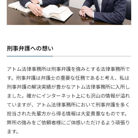
アト
ム弁
護士
事務
所の
特徴
は？
刑事弁護への想い
わ
アトム法律事務所は刑事弁護を強みとする法律事務所で
い
す。刑事弁護は弁護士の重要な任務であると考え、私は
せ
つ
刑事弁護の解決実績が豊かなアトム法律事務所に入所し
事
ました。確かにインターネット上にも沢山の情報が溢れ
件
ていますが、アトム法律事務所において刑事弁護を多く
の
担当された先輩方から得る情報は大変貴重なものです。
よ
く
弊所の強みをご依頼者様にご体感いただけるよう頑張り
あ
ます。
る