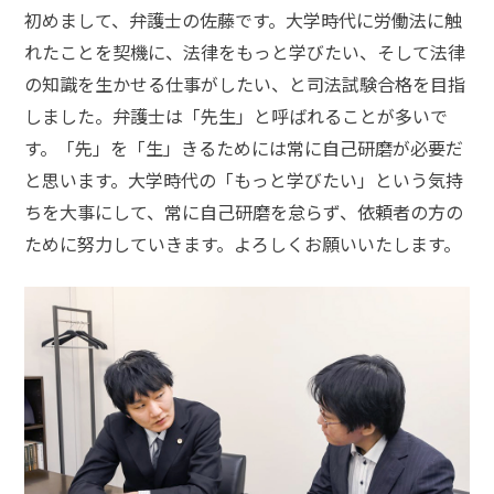
話
初めまして、弁護士の佐藤です。大学時代に労働法に触
を
れたことを契機に、法律をもっと学びたい、そして法律
の知識を生かせる仕事がしたい、と司法試験合格を目指
弁護
しました。弁護士は「先生」と呼ばれることが多いで
士に
相談
す。「先」を「生」きるためには常に自己研磨が必要だ
する
と思います。大学時代の「もっと学びたい」という気持
メリ
ット
ちを大事にして、常に自己研磨を怠らず、依頼者の方の
は？
ために努力していきます。よろしくお願いいたします。
弁護
士に
依頼
する
メリ
ット
は？