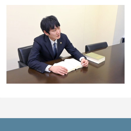
相
談・
お
悩
み
わ
い
せ
つ
前
科
を
付
け
た
く
な
い