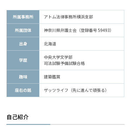
メールで相談予約
LINEで相談案内
所属事務所
アトム法律事務所横浜支部
所属団体
神奈川県弁護士会（登録番号 59493）
わ
出身
北海道
い
せ
中央大学文学部
つ
学歴
司法試験予備試験合格
事
件
趣味
建築鑑賞
で
お
座右の銘
ザッツライフ（先に進んで頑張る）
悩
み
な
ら
自己紹介
お
電