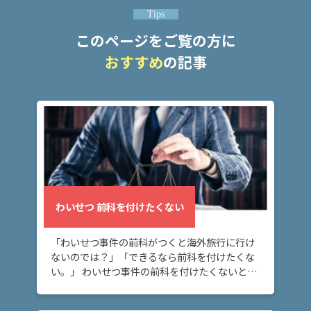
Tips
わ
い
このページをご覧の方に
せ
おすすめ
の記事
つ
逮
捕
さ
れ
た
く
な
い
わいせつ 前科を付けたくない
わ
い
「わいせつ事件の前科がつくと海外旅行に行け
せ
ないのでは？」「できるなら前科を付けたくな
つ
い。」 わいせつ事件の前科を付けたくないとお
示
悩みの方へ。わいせつ事件を起こしてしまった
談
としても、弁護士を付けて、早期に被害者と示
を