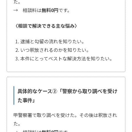
買
た。
春
→ 相談料は
無料0円
です。
事
件
〈相談で解決できる主な悩み〉
の
よ
逮捕と勾留の流れを知りたい。
く
あ
いつ釈放されるのかを知りたい。
る
本件にとってベストな解決方法を知りたい。
相
談・
お
悩
み
具体的なケース②「警察から取り調べを受け
た事件」
児童
買春
甲警察署で取り調べを受けた。その後は釈放され
「出
た。
会い
系ア
→ 相談料は
無料0円
です。