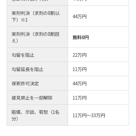
実刑判決（求刑の8割以
44万円
下）※1
実刑判決（求刑の8割超
無料0円
え）
勾留を阻止
22万円
勾留延長を阻止
11万円
保釈許可決定
44万円
接見禁止を一部解除
11万円
賠償、示談、宥恕（1名
11万円～33万円
分）