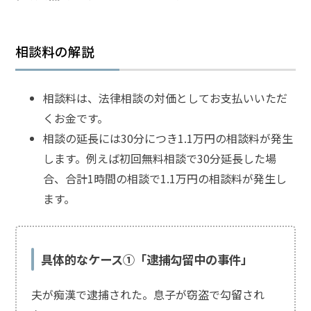
頼
す
る
メ
相談料の解説
リ
ッ
ト
相談料は、法律相談の対価としてお支払いいただ
は
くお金です。
相談の延長には30分につき1.1万円の相談料が発生
アト
します。例えば初回無料相談で30分延長した場
ム弁
護士
合、合計1時間の相談で1.1万円の相談料が発生し
事務
ます。
所の
特徴
は？
具体的なケース①「逮捕勾留中の事件」
児
夫が痴漢で逮捕された。息子が窃盗で勾留され
童