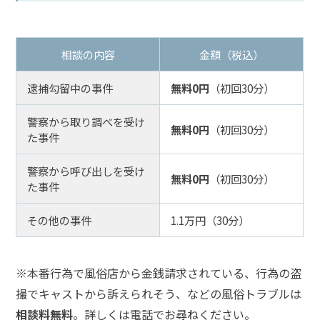
弁
護
相談の内容
金額（税込）
士
に
相
逮捕勾留中の事件
無料0円
（初回30分）
談
す
警察から取り調べを受け
無料0円
（初回30分）
る
た事件
メ
リ
警察から呼び出しを受け
ッ
無料0円
（初回30分）
た事件
ト
は
その他の事件
1.1万円（30分）
弁
護
※本番行為で風俗店から金銭請求されている、行為の盗
士
撮でキャストから訴えられそう、などの風俗トラブルは
に
依
相談料無料
。詳しくは電話でお尋ねください。