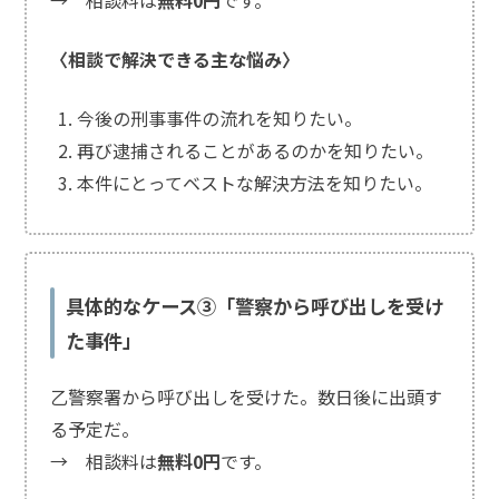
プリ
で援
〈相談で解決できる主な悩み〉
交」
今後の刑事事件の流れを知りたい。
児童買
再び逮捕されることがあるのかを知りたい。
春
本件にとってベストな解決方法を知りたい。
「LINE
で援助
交際」
具体的なケース③「警察から呼び出しを受け
児童
買春
た事件」
「18
歳未
乙警察署から呼び出しを受けた。数日後に出頭す
満と
知ら
る予定だ。
なか
→ 相談料は
無料0円
です。
っ
た」