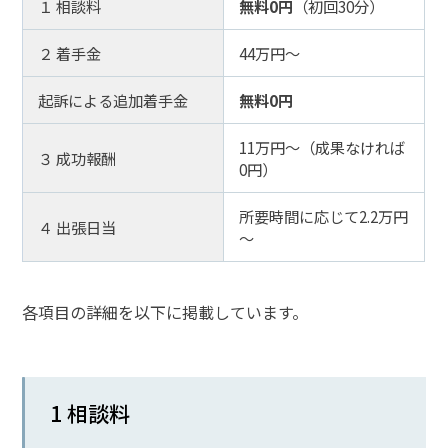
１ 相談料
無料0円
（初回30分）
メールで相談予約
LINEで相談案内
２ 着手金
44万円～
起訴による追加着手金
無料0円
児
11万円～（成果なければ
童
３ 成功報酬
0円）
買
春
所要時間に応じて2.2万円
で
４ 出張日当
～
お
悩
み
各項目の詳細を以下に掲載しています。
な
ら
お
電
話
1 相談料
を