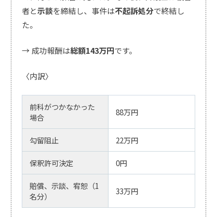
者と
示談
を締結し、事件は
不起訴処分
で終結し
た。
→ 成功報酬は
総額143万円
です。
〈内訳〉
前科がつかなかった
88万円
場合
勾留阻止
22万円
保釈許可決定
0円
賠償、示談、宥恕（1
33万円
名分）