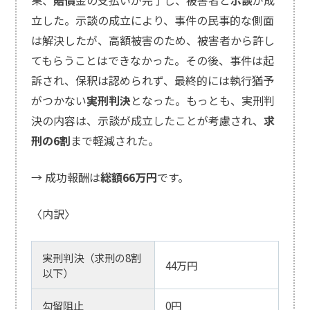
立した。示談の成立により、事件の民事的な側面
は解決したが、高額被害のため、被害者から許し
てもらうことはできなかった。その後、事件は起
訴され、保釈は認められず、最終的には執行猶予
がつかない
実刑判決
となった。もっとも、実刑判
決の内容は、示談が成立したことが考慮され、
求
刑の6割
まで軽減された。
→ 成功報酬は
総額66万円
です。
〈内訳〉
実刑判決（求刑の8割
44万円
以下）
勾留阻止
0円