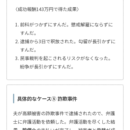
〈成功報酬143万円で得た成果〉
前科がつかずにすんだ。懲戒解雇にならずに
すんだ。
逮捕から3日で釈放された。勾留が長引かずに
すんだ。
民事裁判を起こされるリスクがなくなった。
紛争が長引かずにすんだ。
具体的なケース⑤ 詐欺事件
夫が高額被害の詐欺事件で逮捕されたので、弁護
士に弁護活動を依頼した。弁護活動を尽くした結
果、
賠償
金の支払いが完了し、被害者と
示談
が成