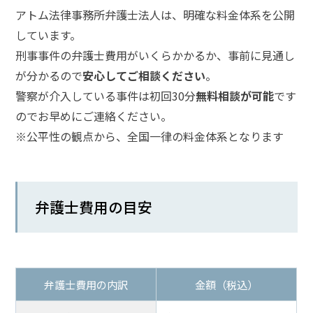
アトム法律事務所弁護士法人は、明確な料金体系を公開
話
を
しています。
か
刑事事件の弁護士費用がいくらかかるか、事前に見通し
け
が分かるので
安心してご相談ください
。
る
警察が介入している事件は初回30分
無料相談が可能
です
のでお早めにご連絡ください。
電
話
※公平性の観点から、全国一律の料金体系となります
受
付
24
時
間
365
弁護士費用の目安
日!
全
国
対
応!
弁護士費用の内訳
金額（税込）