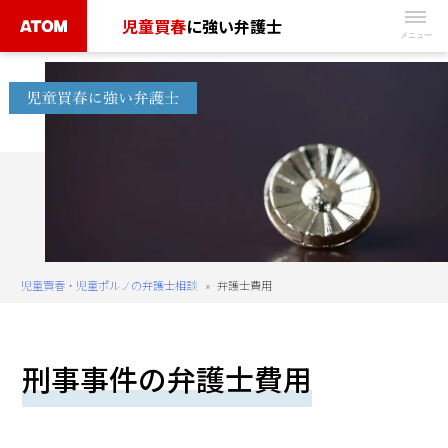
Skip
児童買春
に強い弁護士
to
無
content
料
相
談
予
約
は
こ
ち
児童買春・児童ポルノの弁護士相談
»
弁護士費用
ら
タ
刑事事件の弁護士費用
ッ
プ
で
電