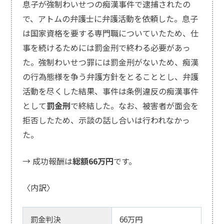
息子が強制わいせつの痴漢事件で逮捕されたの
で、アトムの弁護士に弁護活動を依頼した。息子
は国家資格を要する専門職についていたため、仕
事を続けるためには罰金刑で終わる必要があっ
た。強制わいせつ罪には罰金刑がないため、痴漢
の行為態様を争う弁護方針をとることとし、弁護
活動を尽くした結果、事件は条例違反の痴漢事件
として
罰金刑
で終結した。なお、被害者が面会を
拒否したため、示談の話し合いは行われなかっ
た。
→ 成功報酬は
総額66万円
です。
〈内訳〉
罰金判決
66万円