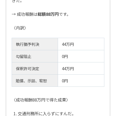
きた。
→ 成功報酬は
総額88万円
です。
〈内訳〉
執行猶予判決
44万円
勾留阻止
0円
保釈許可決定
44万円
賠償、示談、宥恕
0円
〈成功報酬88万円で得た成果〉
交通刑務所に入らずにすんだ。