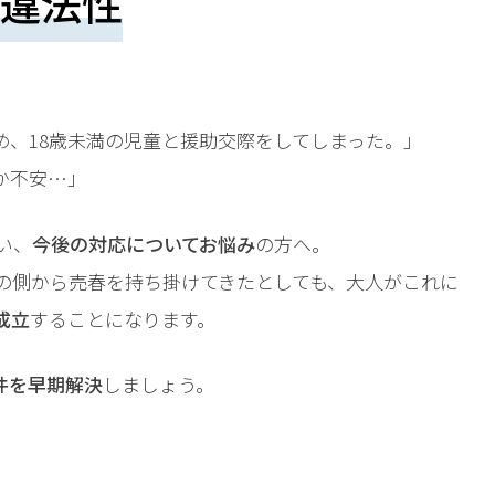
違法性
め、18歳未満の児童と援助交際をしてしまった。」
か不安…」
い、
今後の対応についてお悩み
の方へ。
女の側から売春を持ち掛けてきたとしても、大人がこれに
成立
することになります。
件を早期解決
しましょう。