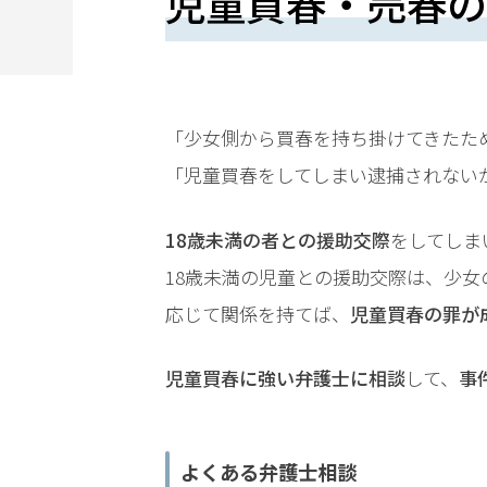
児童買春・売春の
望
さ
れ
る
「少女側から買春を持ち掛けてきたた
方
「児童買春をしてしまい逮捕されない
は
18歳未満の者との援助交際
をしてしま
こ
18歳未満の児童との援助交際は、少
ち
応じて関係を持てば、
児童買春の罪が
ら
児童買春に強い弁護士に相談
して、
事
24
よくある弁護士相談