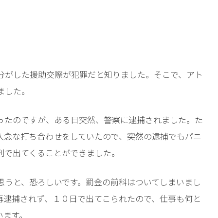
相談予約
分がした援助交際が犯罪だと知りました。そこで、アト
ました。
ったのですが、ある日突然、警察に逮捕されました。た
入念な打ち合わせをしていたので、突然の逮捕でもパニ
刑で出てくることができました
。
思うと、恐ろしいです。罰金の前科はついてしまいまし
再逮捕されず、１０日で出てこられたので、仕事も何と
います
。