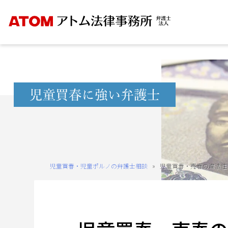
Skip
to
content
無
料
相
談
予
約
児童買春・児童ポルノの弁護士相談
»
児童買春・売春の違法性
を
ご
希