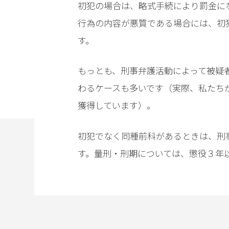
事務
初犯の場合は、略式手続により罰金に
所の
行為の内容が悪質である場合には、初
特徴
は？
す。
もっとも、
刑事弁護活動によって被疑
児
童
わるケースも多いです（実際、私たち
買
獲得しています）。
春
事
初犯でなく同種前科があるときは、刑
件
の
す。量刑・刑期については、懲役３年
よ
く
あ
る
相
談・