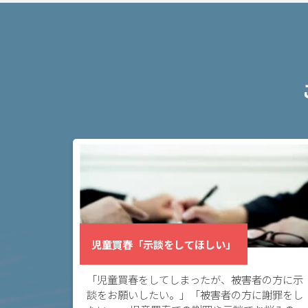
お
悩
み
児童
買春
「出
会い
系ア
プリ
で援
交」
児童買春「示談をしてほしい」
児童買
春
「LINE
「児童買春をしてしまったが、被害者の方に示
で援助
談をお願いしたい。」「被害者の方に謝罪をし
交際」