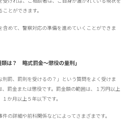
を受ければ、ご相談者は、ご自身が置かれている現状を
ることができます
。
を含めて、警察対応の準備を進めていくことができま
種類は？ 略式罰金〜懲役の量刑」
な刑罰、罰則を受けるの？」という質問をよく受けま
は、罰金または懲役です。罰金額の範囲は、１万円以上
、１か月以上５年以下です。
事件の詳細や前科関係などによってさまざまです。