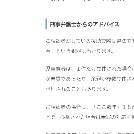
電
話
を
刑事弁護士からのアドバイス
弁
ご相談者がしている援助交際は違法で
護
春」という犯罪に当たります。
士
に
相
児童買春は、１件だけ立件された場合
談
が悪質であったり、余罪が複数立件さ
す
る
求刑されることもあります。
メ
リ
ご相談者の場合は、「ここ数年」１８
ッ
ト
とで、検挙された場合は余罪の対応を
は