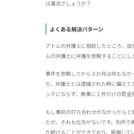
LINEで相談案内
メールで
は違法でしょうか？
よくある解決パターン
アトムの弁護士に相談したところ、自
ムの弁護士に弁護を依頼することにし
児
童
事件を依頼してから３か月は何もなか
買
春
だ、
弁護士とは逮捕された時に備えて
で
ックにならず、無事に１件だけの罰金
お
悩
もし事前の打ち合わせがなかったらと
み
な
たが、それも仕方がないです。
別件で
ら
か続けることができており、感謝して
お