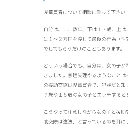
時
児童買春について相談に乗って下さい
間
365
自分は、ここ数年、下は１７歳、上は
は１〜２万円を渡して最後の行為（性
日!
でしてもらうだけのこともあります。
全
国
どういう場合でも、自分は、女の子が
きました。無理矢理やるようなことは
対
の援助交際は児童買春で、犯罪だと知
応!
７歳や１８歳の女の子とエッチすると
こうやって注意しながら女の子と援助
助交際は違法」と言っているのを耳に