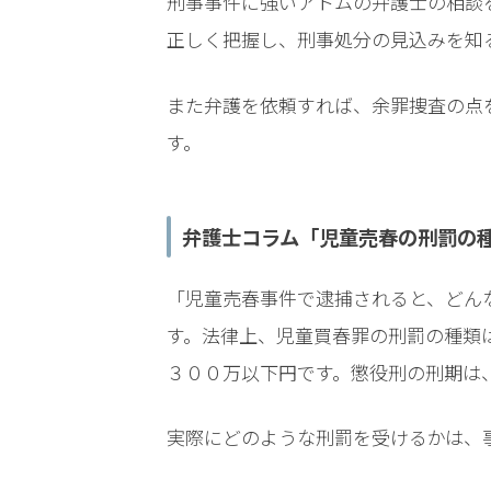
刑事事件に強いアトムの弁護士の相談
弁
正しく把握し、刑事処分の見込みを知
護
士
また弁護を依頼すれば、余罪捜査の点
に
依
す
。
頼
す
る
弁護士コラム「児童売春の刑罰の
メ
リ
ッ
「児童売春事件で逮捕されると、どん
ト
す。法律上、児童買春罪の刑罰の種類
は
３００万以下円です。懲役刑の刑期は
アト
実際にどのような刑罰を受けるかは、
ム弁
護士