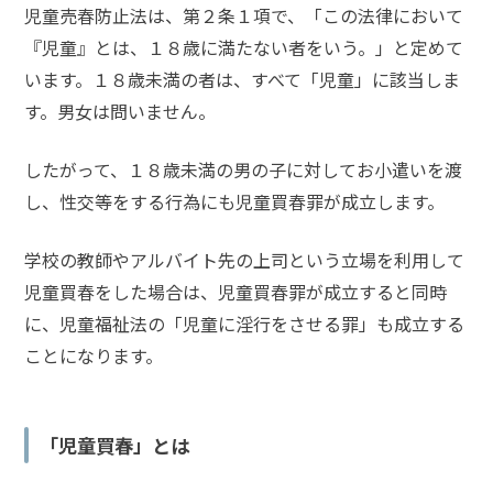
メールで相談予約
児童売春防止法は、第２条１項で、「この法律において
LINEで相談案内
『児童』とは、１８歳に満たない者をいう。」と定めて
います。１８歳未満の者は、すべて「児童」に該当しま
す。男女は問いません。
児
童
したがって、
１８歳未満の男の子に対してお小遣いを渡
買
し、性交等をする行為
にも児童買春罪が成立します。
春
で
学校の教師やアルバイト先の上司という立場を利用して
お
児童買春をした場合
は、児童買春罪が成立すると同時
悩
み
に、児童福祉法の「児童に淫行をさせる罪」も成立する
な
ことになります。
ら
お
電
「児童買春」とは
話
を