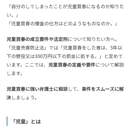
「自分のしてしまったことが児童買春になるのか知りた
話
を
い。」
か
「児童買春の捜査の仕方はどのようなものなのか。」
け
る
児童買春の成立要件や法定刑
について知りたい方へ。
「児童売春防止法」では「児童買春をした者は、5年以
電
話
下の懲役又は300万円以下の罰金に処する。」と定めて
受
付
います。ここでは、
児童買春の定義や要件
について解説
24
時
します。
間
365
日!
児童買春に強い弁護士に相談
して、
事件をスムーズに解
全
国
決
しましょう。
対
応!
「児童」とは