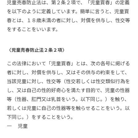
児童売春防止法は、第２条２項で、「児童買春」の定義
を以下のように定義しています。簡単に言うと、
児童買
弁
護
春とは、１８歳未満の者に対し、対償を供与し、性交等
士
をすることをいいます。
に
相
談
〈児童売春防止法２条２項〉
す
る
メ
この法律において「児童買春」とは、次の各号に掲げる
リ
者に対し、対償を供与し、又はその供与の約束をして、
ッ
当該児童に対し、性交等（性交若しくは性交類似行為を
ト
は
し、又は自己の性的好奇心を満たす目的で、児童の性器
等（性器、肛門又は乳首をいう。以下同じ。）を触り、
若しくは児童に自己の性器等を触らせることをいう。以
弁
護
下同じ。）をすることをいう。
士
一 児童
に
依