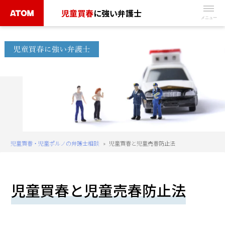
Skip
児童買春
に強い弁護士
to
無
content
料
相
談
予
約
は
こ
ち
児童買春・児童ポルノの弁護士相談
»
児童買春と児童売春防止法
ら
タ
児童買春と児童売春防止法
ッ
プ
で
電