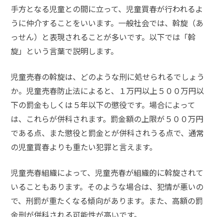
手方となる児童との間に立って、児童買春が行われるよ
うに仲介することをいいます。
一般社会では、斡旋（あ
っせん）と表現されることが多いです。以下では「斡
旋」という言葉で説明します。
児童売春の斡旋は、どのような刑に処せられるでしょう
か。児童売春防止法によると、１万円以上
５００万円以
下の罰金
もしくは
５年以下の懲役
です。場合によって
は、これらが併科されます。罰金額の上限が５００万円
である点、また懲役と罰金とが併科されうる点で、通常
の児童買春よりも重たい犯罪と言えます。
児童売春組織によって、児童売春が組織的に斡旋されて
いることもあります。そのような場合は、犯情が悪いの
で、刑罰が重たくなる傾向があります。また、高額の罰
金刑が併科される可能性が高いです。