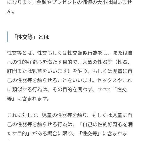
買
になります。金額やプレゼントの価値の大小は問いませ
春
ん。
事
件
の
「性交等」とは
よ
く
あ
性交等とは、性交もしくは性交類似行為をし、または自
る
己の性的好奇心を満たす目的で、児童の性器等（性器、
相
肛門または乳首をいいます）を触り、もしくは児童に自
談・
己の性器等を触らせることをいいます。
セックスやこれ
お
悩
に類似する行為
は、その目的を問わず、すべて「性交
み
等」に含まれます。
これに対して、
児童の性器等を触り、もしくは児童に自
児童
買春
己の性器等を触らせる行為
は、「自己の性的好奇心を満
「出
たす目的」がある場合に限り、「性交等」に含まれま
会い
系ア