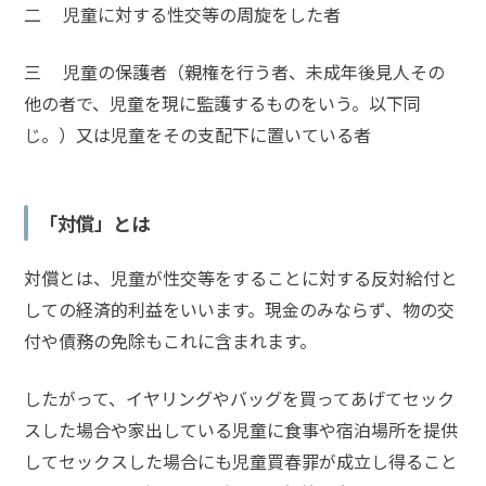
頼
二 児童に対する性交等の周旋をした者
す
る
メ
三 児童の保護者（親権を行う者、未成年後見人その
リ
他の者で、児童を現に監護するものをいう。以下同
ッ
じ。）又は児童をその支配下に置いている者
ト
は
「対償」とは
アト
ム弁
護士
対償とは、児童が性交等をすることに対する反対給付と
事務
しての経済的利益をいいます。現金のみならず、物の交
所の
付や債務の免除もこれに含まれます。
特徴
は？
したがって、
イヤリングやバッグを買ってあげてセック
スした場合
や
家出している児童に食事や宿泊場所を提供
児
してセックスした場合
にも児童買春罪が成立し得ること
童