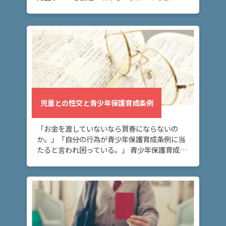
捕された方へ。児童ポルノ禁止法とは、児童ポ
ルノの製造・所持・提供・公然陳列・運搬・輸
出入等を […]
児童との性交と青少年保護育成条例
「お金を渡していないなら買春にならないの
か。」「自分の行為が青少年保護育成条例に当
たると言われ困っている。」 青少年保護育成条
例違反の容疑でお悩みの方へ。児童との性交
は、児童買春や児童福祉法違反のほかに、各都
道府県の青少 […]