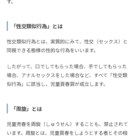
す。
プリ
で援
交」
「性交類似行為」とは
児童買
性交類似行為とは、実質的にみて、性交（セックス）と
春
同視できる態様の性的な行為をいいます。
「LINE
で援助
交際」
したがって、
口でしてもらった場合
、
手でしてもらった
場合
、
アナルセックスをした場合
など、すべて「性交類
似行為」に該当し、児童買春罪が成立します。
児童
買春
「18
歳未
「周旋」とは
満と
知ら
なか
児童売春を周旋（しゅうせん）することも、禁止されて
っ
います。
周旋とは、児童買春をしようとする者とその相
た」