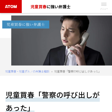
Skip
児童買春
に強い弁護士
to
無
content
料
相
談
予
約
は
こ
ち
児童買春・児童ポルノの弁護士相談
»
児童買春「警察の呼び出しがあった」
ら
タ
児童買春「警察の呼び出しが
ッ
プ
あった」
で
電