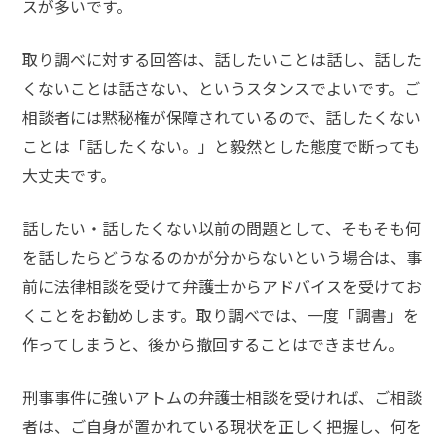
スが多いです
。
プリ
で援
交」
取り調べに対する回答は、話したいことは話し、話した
くないことは話さない、というスタンスでよいです。ご
相談者には黙秘権が保障されているので、話したくない
児童買
ことは「話したくない。」と毅然とした態度で断っても
春
「LINE
大丈夫です。
で援助
交際」
話したい・話したくない以前の問題として、そもそも何
を話したらどうなるのかが分からないという場合は、事
児童
前に法律相談を受けて弁護士からアドバイスを受けてお
買春
くことをお勧めします。取り調べでは、一度「調書」を
「18
歳未
作ってしまうと、後から撤回することはできません。
満と
知ら
刑事事件に強いアトムの弁護士相談を受ければ、ご相談
なか
っ
者は、ご自身が置かれている現状を正しく把握し、何を
た」