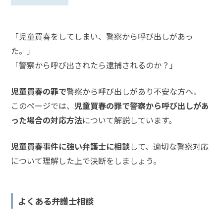
話
を
「児童買春をしてしまい、警察から呼び出しがあっ
か
け
た。」
る
「警察から呼び出されたら逮捕されるのか？」
電
話
児童買春の罪で
警察から呼び出しがあり不安な方へ。
受
このページでは、
児童買春の罪で警察から呼び出しがあ
付
24
った場合の対応方法
について解説しています。
時
間
365
児童買春事件に強い弁護士に相談
して、適切な警察対応
日!
全
について理解した上で決断をしましょう。
国
対
応!
よくある弁護士相談