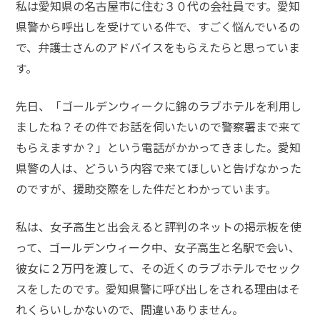
私は愛知県の名古屋市に住む３０代の会社員です。愛知
メールで相談予約
LINEで相談案内
県警から呼出しを受けている件で、すごく悩んでいるの
で、弁護士さんのアドバイスをもらえたらと思っていま
す。
児
先日、「ゴールデンウィークに錦のラブホテルを利用し
童
買
ましたね？その件でお話を伺いたいので警察署まで来て
春
もらえますか？」という電話がかかってきました。愛知
で
県警の人は、どういう内容で来てほしいと告げなかった
お
のですが、援助交際をした件だとわかっています。
悩
み
な
私は、女子高生と出会えると評判のネットの掲示板を使
ら
って、ゴールデンウィーク中、女子高生と名駅で会い、
お
彼女に２万円を渡して、その近くのラブホテルでセック
電
スをしたのです。愛知県警に呼び出しをされる理由はそ
話
を
れくらいしかないので、間違いありません。