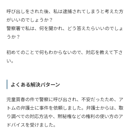
呼び出しをされた後、私は逮捕されてしまうと考えた方
弁
護
がいいのでしょうか？
士
警察署で私は、何を聞かれ、どう答えたらいいのでしょ
に
相
うか？
談
す
初めてのことで何もわからないので、対応を教えて下さ
る
メ
い。
リ
ッ
ト
は
よくある解決パターン
児童買春の件で警察に呼び出され、不安だったため、ア
弁
トムの弁護士に事件を依頼しました。弁護士からは、取
護
士
り調べでの対応方法や、黙秘権などの権利の使い方のア
に
ドバイスを受けました。
依