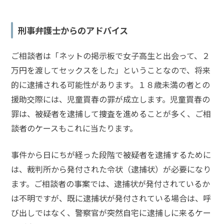
買
春
事
刑事弁護士からのアドバイス
件
の
ご相談者は「ネットの掲示板で女子高生と出会って、２
よ
万円を渡してセックスをした」ということなので、将来
く
あ
的に逮捕される可能性があります。１８歳未満の者との
る
援助交際には、児童買春の罪が成立します。児童買春の
相
罪は、被疑者を逮捕して捜査を進めることが多く、ご相
談・
談者のケースもこれに当たります。
お
悩
み
事件から日にちが経った段階で被疑者を逮捕するために
は、裁判所から発付された令状（逮捕状）が必要になり
児童
ます。ご相談者の事案では、逮捕状が発付されているか
買春
は不明ですが、
既に逮捕状が発付されている場合は、呼
「出
び出しではなく、警察官が突然自宅に逮捕しに来るケー
会い
系ア