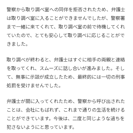
頼
す
警察から取り調べ室への同伴を拒否されたため、弁護士
る
は取り調べ室に入ることができませんでしたが、
警察署
メ
リ
まで一緒に来てくれて、取り調べ室の前で待機してくれ
ッ
ていたので、とても安心して取り調べに応じることがで
ト
は
きました
。
取り調べが終わると、弁護士はすぐに相手の両親と連絡
アト
を取ってくれ、スムーズに話し合いが進みました。そし
ム弁
護士
て、
無事に示談が成立したため、最終的には一切の刑事
事務
処罰を受けませんでした
。
所の
特徴
は？
弁護士が間に入ってくれたため、
警察から呼び出された
ことは、会社にもばれず、これまで通りの生活を続ける
ことができています
。今後は、二度と同じような過ちを
児
犯さないようにと思っています。
童