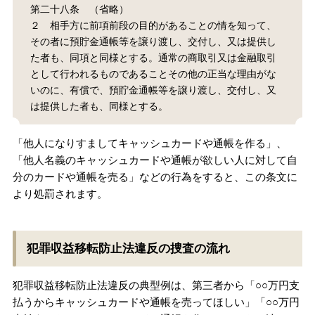
第二十八条 （省略）
無料相談の口コミ評判
２ 相手方に前項前段の目的があることの情を知って、
その者に預貯金通帳等を譲り渡し、交付し、又は提供し
た者も、同項と同様とする。通常の商取引又は金融取引
刑事事件について
として行われるものであることその他の正当な理由がな
知りたい方
いのに、有償で、預貯金通帳等を譲り渡し、交付し、又
は提供した者も、同様とする。
刑事事件データベース
「他人になりすましてキャッシュカードや通帳を作る」、
「他人名義のキャッシュカードや通帳が欲しい人に対して自
分のカードや通帳を売る」などの行為をすると、この条文に
より処罰されます。
犯罪収益移転防止法違反の捜査の流れ
犯罪収益移転防止法違反の典型例は、第三者から「○○万円支
払うからキャッシュカードや通帳を売ってほしい」「○○万円