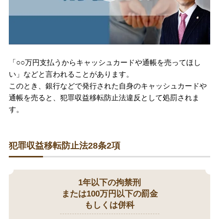
刑事事件を示談で解決したい
アトムについて
知りたい方
「○○万円支払うからキャッシュカードや通帳を売ってほし
い」などと言われることがあります。
弁護士紹介
このとき、銀行などで発行された自身のキャッシュカードや
通帳を売ると、犯罪収益移転防止法違反として処罰されま
す。
弁護士費用
アクセス
犯罪収益移転防止法28条2項
解決実績
1年以下の拘禁刑
または100万円以下の罰金
ご依頼者からのお手紙
もしくは併科