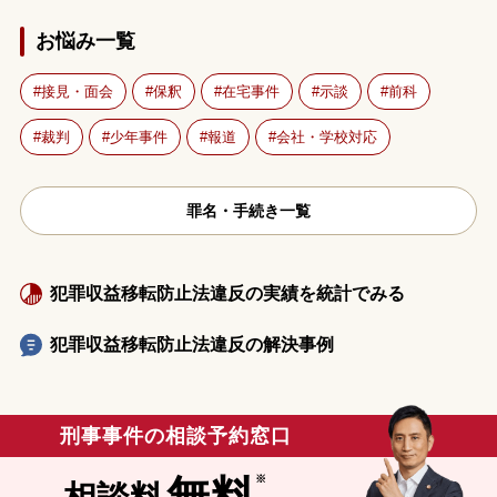
お悩み一覧
接見・面会
保釈
在宅事件
示談
前科
裁判
少年事件
報道
会社・学校対応
罪名・手続き一覧
犯罪収益移転防止法違反の実績を統計でみる
犯罪収益移転防止法違反の解決事例
刑事事件の相談予約窓口
無料