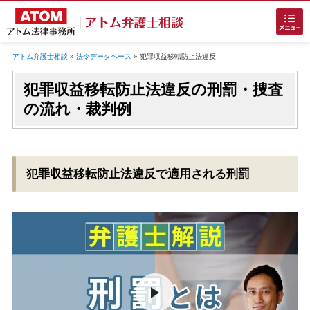
Skip
to
アトム弁護士相談
»
法令データベース
»
犯罪収益移転防止法違反
content
犯罪収益移転防止法違反の刑罰・捜査
の流れ・裁判例
ホームに戻る
犯罪収益移転防止法違反で適用される刑罰
刑事事件
でお困りの方
刑事事件の無料相談
接見・面会を弁護士に依頼