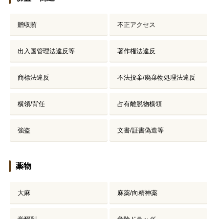
贈収賄
不正アクセス
出入国管理法違反等
著作権法違反
商標法違反
不法投棄/廃棄物処理法違反
横領/背任
占有離脱物横領
強盗
文書/証書偽造等
薬物
大麻
麻薬/向精神薬