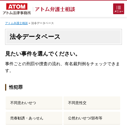
Skip
to
アトム弁護士相談
»
法令データベース
content
法令データベース
見たい事件を選んでください。
事件ごとの刑罰や捜査の流れ、有名裁判例をチェックできま
ホームに戻る
す。
性犯罪
刑事事件
でお困りの方
不同意わいせつ
不同意性交
刑事事件の無料相談
売春勧誘・あっせん
公然わいせつ/頒布等
接見・面会を弁護士に依頼