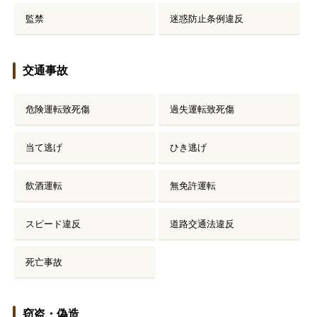
監禁
迷惑防止条例違反
無料相談の口コミ評判
交通事故
刑事事件について
知りたい方
危険運転致死傷
過失運転致死傷
刑事事件データベース
当て逃げ
ひき逃げ
飲酒運転
無免許運転
スピード違反
道路交通法違反
死亡事故
窃盗・偽造