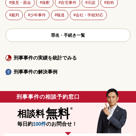
接見・面会
保釈
在宅事件
示談
前科
裁判
少年事件
報道
会社・学校対応
罪名・手続き一覧
刑事事件の実績を統計でみる
刑事事件の解決事例
刑事事件の相談予約窓口
無料
相談料
毎日約
100件
のお問合せ！