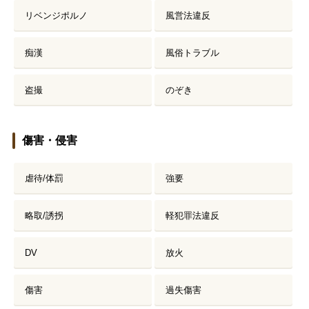
リベンジポルノ
風営法違反
刑事事件を示談で解決したい
痴漢
風俗トラブル
アトムについて
知りたい方
盗撮
のぞき
弁護士紹介
傷害・侵害
弁護士費用
虐待/体罰
強要
アクセス
略取/誘拐
軽犯罪法違反
解決実績
DV
放火
ご依頼者からのお手紙
傷害
過失傷害