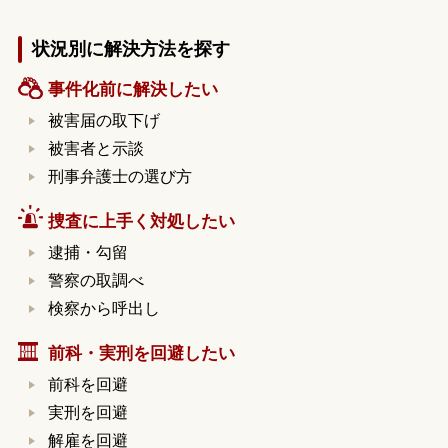
状況別に解決方法を探す
事件化前に解決したい
被害届の取下げ
被害者と示談
刑事弁護士の選び方
捜査に上手く対処したい
逮捕・勾留
警察の取調べ
検察から呼出し
前科・実刑を回避したい
前科を回避
実刑を回避
解雇を回避