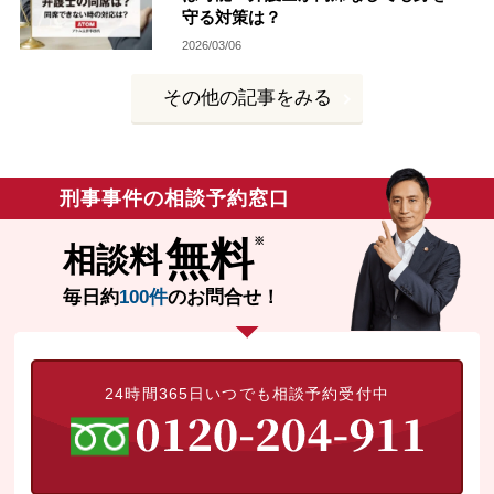
守る対策は？
無料相談の口コミ評判
2026/03/06
その他の記事をみる
刑事事件について
知りたい方
刑事事件データベース
刑事事件の相談予約窓口
無料
相談料
毎日約
100件
のお問合せ！
24時間365日いつでも相談予約受付中