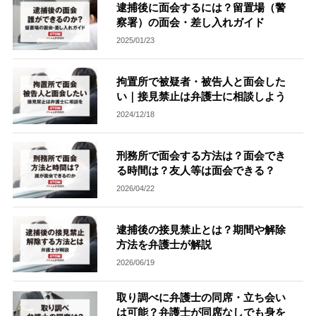
逮捕後に面会するには？留置場（警
察署）の面会・差し入れガイド
刑事事件を示談で解決したい
2025/01/23
アトムについて
拘置所で被疑者・被告人と面会した
知りたい方
い｜接見禁止は弁護士に相談しよう
2024/12/18
弁護士紹介
刑務所で面会する方法は？面会でき
弁護士費用
る時間は？友人等は面会できる？
2026/04/22
アクセス
逮捕後の接見禁止とは？期間や解除
方法を弁護士が解説
解決実績
2026/06/19
ご依頼者からのお手紙
取り調べに弁護士の同席・立ち会い
は可能？弁護士が同席なしでも身を