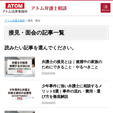
Skip
to
アトム弁護士相談
»
接見・面会
content
接見・面会の記事一覧
読みたい記事を選んでください。
ホームに戻る
弁護士の接見とは｜逮捕中の家族の
ためにできること・やるべきこと
2026/03/26
刑事事件
でお困りの方
少年事件に強い弁護士に相談するメ
リット8選｜事件の流れ・費用・選
刑事事件の無料相談
び方を徹底解説
2026/04/03
接見・面会を弁護士に依頼