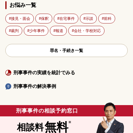
お悩み一覧
接見・面会
保釈
在宅事件
示談
前科
裁判
少年事件
報道
会社・学校対応
罪名・手続き一覧
刑事事件の実績を統計でみる
刑事事件の解決事例
刑事事件の相談予約窓口
無料
相談料