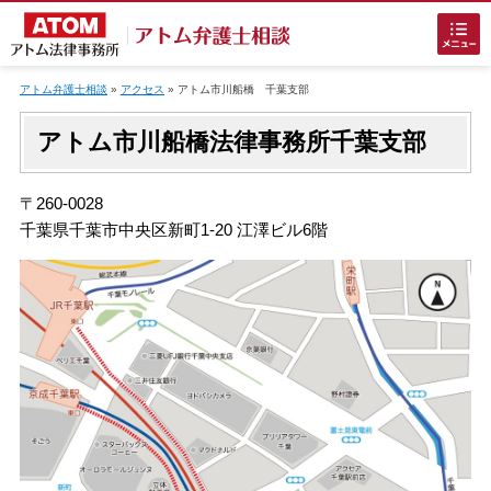
Skip
to
アトム弁護士相談
»
アクセス
»
アトム市川船橋 千葉支部
content
アトム市川船橋法律事務所千葉支部
〒260-0028
千葉県千葉市中央区新町1-20 江澤ビル6階
ホームに戻る
刑事事件
でお困りの方
刑事事件の無料相談
接見・面会を弁護士に依頼