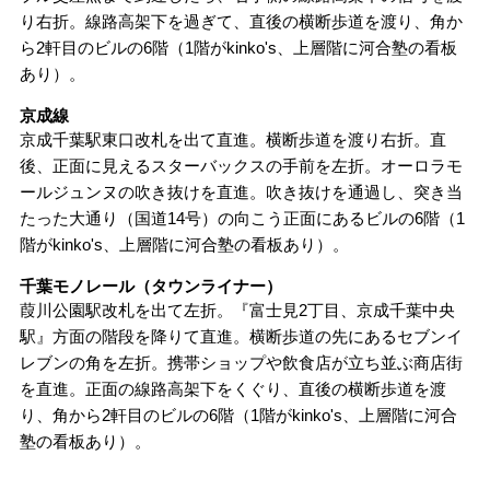
り右折。線路高架下を過ぎて、直後の横断歩道を渡り、角か
無料相談の口コミ評判
ら2軒目のビルの6階（1階がkinko's、上層階に河合塾の看板
あり）。
刑事事件について
京成線
知りたい方
京成千葉駅東口改札を出て直進。横断歩道を渡り右折。直
後、正面に見えるスターバックスの手前を左折。オーロラモ
刑事事件データベース
ールジュンヌの吹き抜けを直進。吹き抜けを通過し、突き当
たった大通り（国道14号）の向こう正面にあるビルの6階（1
階がkinko's、上層階に河合塾の看板あり）。
千葉モノレール（タウンライナー）
葭川公園駅改札を出て左折。『富士見2丁目、京成千葉中央
駅』方面の階段を降りて直進。横断歩道の先にあるセブンイ
レブンの角を左折。携帯ショップや飲食店が立ち並ぶ商店街
を直進。正面の線路高架下をくぐり、直後の横断歩道を渡
り、角から2軒目のビルの6階（1階がkinko's、上層階に河合
塾の看板あり）。