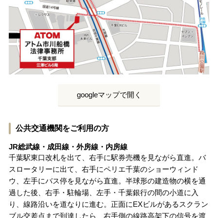
刑事事件を示談で解決したい
アトムについて
知りたい方
弁護士紹介
googleマップで開く
弁護士費用
公共交通機関をご利用の方
アクセス
JR総武線・成田線・外房線・内房線
千葉駅東口改札を出て、右手に駅券売機を見ながら直進。バ
スロータリーに出て、右手にペリエ千葉のショーウィンド
解決実績
ウ、左手にバス停を見ながら直進。半球形の建造物の横を通
過した後、右手・駐輪場、左手・千葉銀行の間の小道に入
ご依頼者からのお手紙
り、線路沿いを道なりに進む。正面にEXビルがあるスクラン
ブル交差点まで到達したら、右手側の線路高架下の信号を渡