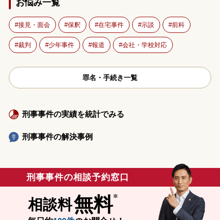
お悩み一覧
接見・面会
保釈
在宅事件
示談
前科
裁判
少年事件
報道
会社・学校対応
罪名・手続き一覧
刑事事件の実績を統計でみる
刑事事件の解決事例
刑事事件の相談予約窓口
無料
相談料