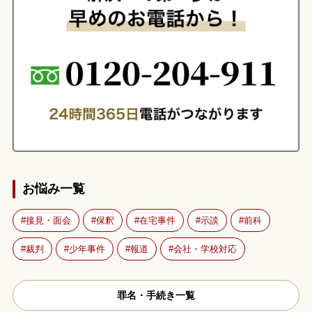
お悩み一覧
接見・面会
保釈
在宅事件
示談
前科
裁判
少年事件
報道
会社・学校対応
罪名・手続き一覧