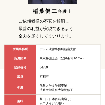
刑事事件を示談で解決したい
稲葉健二
弁護士
ご依頼者様の不安を解消し
アトムについて
知りたい方
最善の利益が実現できるよう
全力を尽くしてまいります。
弁護士紹介
所属事務所
アトム法律事務所新宿支部
弁護士費用
所属団体
東京弁護士会（登録番号 64759）
登録番号
64759
アクセス
出身
京都府
解決実績
佛教大学文学部卒業
学歴
法政大学法科大学院修了
ご依頼者からのお手紙
登山（日本百名山巡り）
趣味
ムエタイジム通い