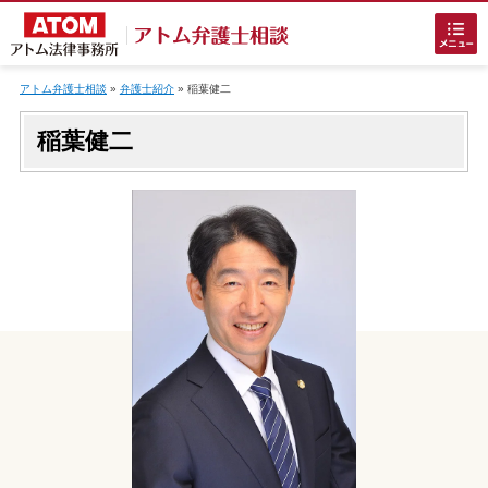
Skip
to
アトム弁護士相談
»
弁護士紹介
»
稲葉健二
content
稲葉健二
ホームに戻る
刑事事件
でお困りの方
刑事事件の無料相談
接見・面会を弁護士に依頼