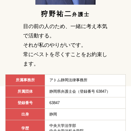
狩野祐二
刑事事件を示談で解決したい
弁護士
目の前の人のため、一緒に考え本気
アトムについて
知りたい方
で活動する。
それが私のやりがいです。
弁護士紹介
常にベストを尽くすことをお約束し
ます。
弁護士費用
所属事務所
アトム静岡法律事務所
アクセス
所属団体
静岡県弁護士会（登録番号 63847）
登録番号
63847
解決実績
出身
静岡
ご依頼者からのお手紙
中央大学法学部
学歴
中央大学法科大学院