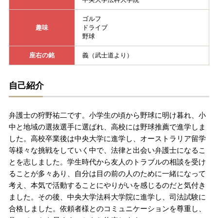
無料相談の口コミ評判
ゴルフ
趣味
ドライブ
野球
刑事事件について
知りたい方
座右の銘
義（武士道より）
刑事事件データベース
自己紹介
弁護士の狩野祐二です。小学生の頃から野球に明け暮れ、小
中と地域の選抜選手に選ばれ、高校には野球推薦で進学しま
した。高校卒業後は中央大学に進学し、オーストラリア留学
等様々な挑戦をしていく中で、法律と出会い弁護士になるこ
とを志しました。学生時代から友人のトラブルの相談を受け
ることが多々あり、自分は目の前の人のために一緒になって
考え、本気で活動することにやりがいを感じるのだと気付き
ました。その後、中央大学法科大学院に進学し、司法試験に
合格しました。依頼者様とのコミュニケーションを尊重し、