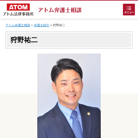
Skip
to
アトム弁護士相談
»
弁護士紹介
»
狩野祐二
content
狩野祐二
ホームに戻る
刑事事件
でお困りの方
刑事事件の無料相談
接見・面会を弁護士に依頼