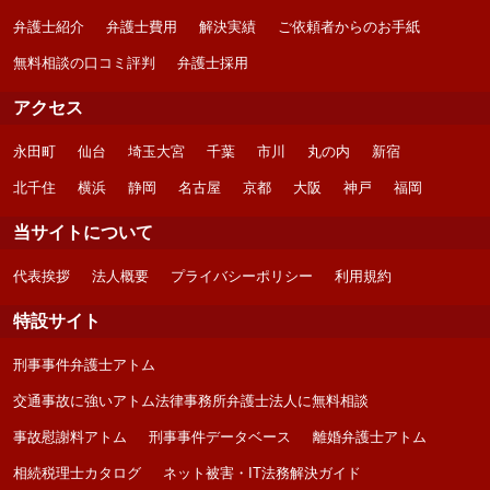
弁護士紹介
弁護士費用
解決実績
ご依頼者からのお手紙
無料相談の口コミ評判
弁護士採用
アクセス
永田町
仙台
埼玉大宮
千葉
市川
丸の内
新宿
北千住
横浜
静岡
名古屋
京都
大阪
神戸
福岡
当サイトについて
代表挨拶
法人概要
プライバシーポリシー
利用規約
特設サイト
刑事事件弁護士アトム
交通事故に強いアトム法律事務所弁護士法人に無料相談
事故慰謝料アトム
刑事事件データベース
離婚弁護士アトム
相続税理士カタログ
ネット被害・IT法務解決ガイド