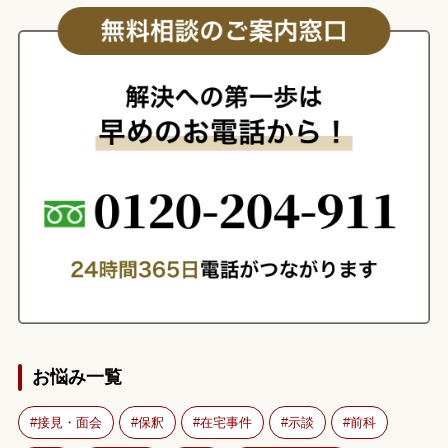
お悩み一覧
接見・面会
保釈
在宅事件
示談
前科