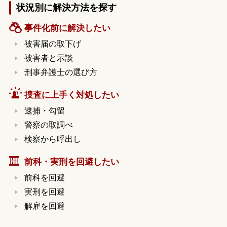
状況別に解決方法を探す
事件化前に解決したい
被害届の取下げ
被害者と示談
刑事弁護士の選び方
捜査に上手く対処したい
逮捕・勾留
警察の取調べ
検察から呼出し
前科・実刑を回避したい
前科を回避
実刑を回避
解雇を回避