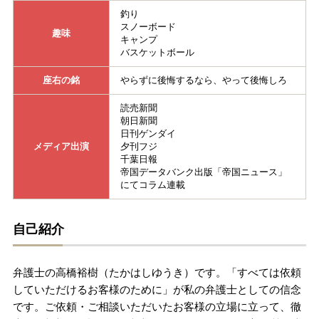
釣り
無料相談の口コミ評判
スノーボード
趣味
キャンプ
バスケットボール
刑事事件について
知りたい方
座右の銘
やらずに後悔するなら、やって後悔しろ
読売新聞
刑事事件データベース
朝日新聞
日刊ゲンダイ
メディア出演
夕刊フジ
千葉日報
帝国データバンク出版「帝国ニュース」
にてコラム連載
自己紹介
弁護士の高橋裕樹（たかはしゆうき）です。「すべては依頼
していただけるお客様のために」が私の弁護士としての信念
です。ご依頼・ご相談いただいたお客様の立場に立って、徹