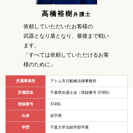
高橋裕樹
刑事事件を示談で解決したい
弁護士
依頼していただいたお客様の
アトムについて
知りたい方
武器となり盾となり、最後まで戦い
ます。
弁護士紹介
「すべては依頼していただけるお客
様のために」
弁護士費用
所属事務所
アトム市川船橋法律事務所
アクセス
所属団体
千葉県弁護士会（登録番号 37455）
登録番号
37455
解決実績
出身
岩手県
ご依頼者からのお手紙
学歴
千葉大学法経学部卒業