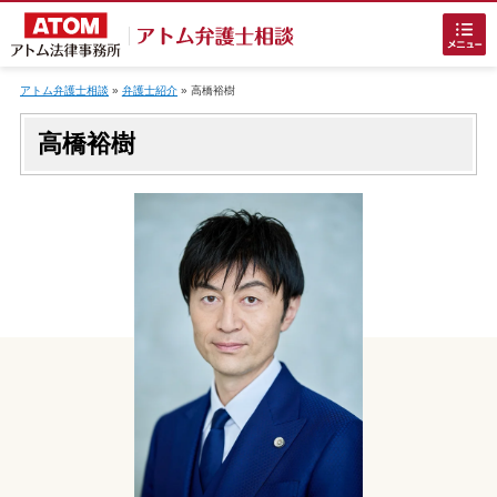
Skip
to
アトム弁護士相談
»
弁護士紹介
»
高橋裕樹
content
高橋裕樹
ホームに戻る
刑事事件
でお困りの方
刑事事件の無料相談
接見・面会を弁護士に依頼