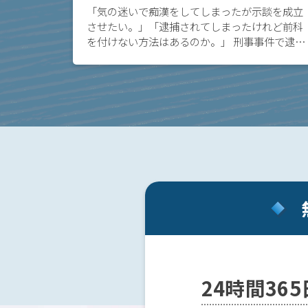
事務
「気の迷いで痴漢をしてしまったが示談を成立
所の
させたい。」「逮捕されてしまったけれど前科
特徴
を付けない方法はあるのか。」 刑事事件で逮捕
は？
されてしまいお悩みの方へ。当事者間で示談を
締結して民事的に事件を解決することは、前科
が付くの […]
刑
事
事
件
の
よ
く
あ
る
相
談・
24時間36
お
悩