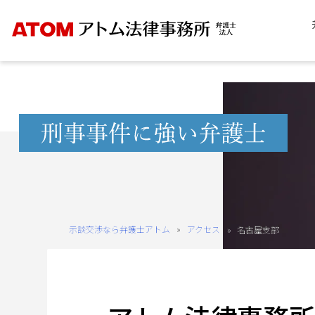
Skip
to
content
無
料
相
談
予
約
示談交渉なら弁護士アトム
»
アクセス
»
名古屋支部
を
ご
希