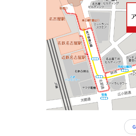
時
間
365
日!
全
国
対
応!