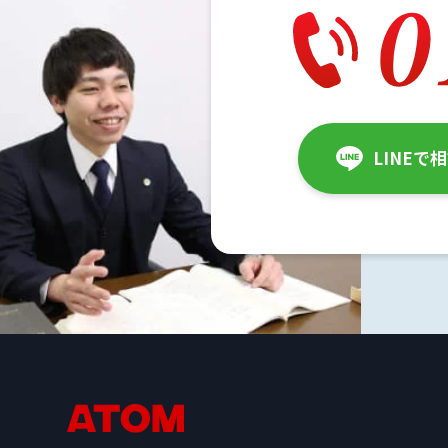
み
示
談
で
不
LINEで
起
訴
に
な
っ
て
前
科
を
阻
止