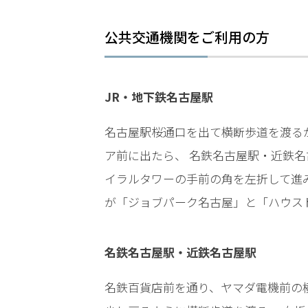
LINEで相談案内
メールで
公共交通機関をご利用の方
JR・地下鉄名古屋駅
名古屋駅桜通口を出て横断歩道を渡る
刑
ア前に出たら、 名鉄名古屋駅・近鉄
事
事
イラルタワーの手前の角を左折して進み
件
が「ジョブパーク名古屋」と「ハウス
で
お
悩
名鉄名古屋駅・近鉄名古屋駅
み
な
名鉄百貨店前を通り、ヤマダ電機前の
ら
お