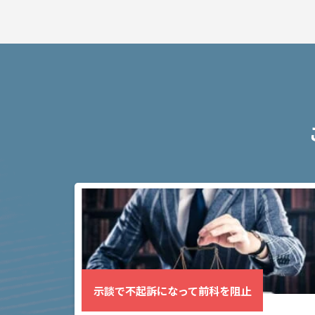
弁
護
士
に
依
頼
す
る
メ
リ
ッ
ト
は
アト
ム弁
示談で不起訴になって前科を阻止
護士