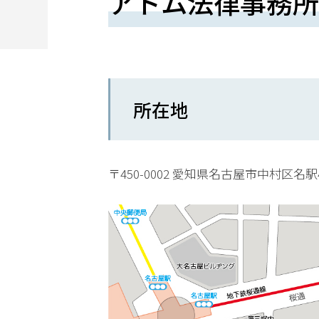
アトム法律事務所
望
さ
れ
る
所在地
方
は
こ
〒450-0002 愛知県名古屋市中村区名駅
ち
ら
24