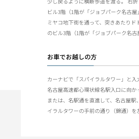
少し戻るように横断歩道を渡る。 右
電
ビル3階（1階が「ジョブパーク名古屋
話
を
ミヤコ地下街を通って、突きあたりド
のビル3階（1階が「ジョブパーク名
弁
護
士
お車でお越しの方
に
相
談
カーナビで「スパイラルタワー」と入
す
名古屋高速都心環状線名駅入口に向か
る
メ
または、名駅通を直進して、名古屋駅
リ
イラルタワーの手前の通り（錦通）を
ッ
ト
は