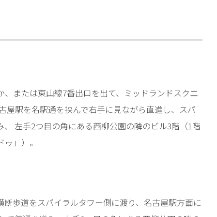
相談予約
か、または東山線7番出口を出て、ミッドランドスクエ
名古屋駅を名駅通を挟んで右手に見ながら直進し、スパ
、 左手2つ目の角にある西柳公園の隣のビル3階（1階
ドゥ」）。
横断歩道をスパイラルタワー側に渡り、名古屋駅方面に