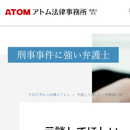
Skip
to
content
無
料
相
談
予
約
示談交渉なら弁護士アトム
»
示談してほしい・被害者に謝りた
を
ご
希