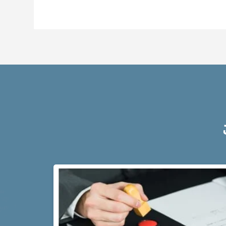
み
示
談
で
不
起
訴
に
な
っ
て
前
科
を
阻
止