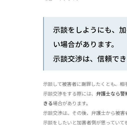
LINEで相談案内
メールで
示談をしようにも、加
い場合があります。
示談交渉は、信頼でき
刑
事
事
件
示談して被害者に謝罪したくとも、相
で
お
示談交渉をする際には、
弁護士なら警
悩
きる
場合があります。
み
示談交渉は、その後、弁護士から被害
な
ら
示談をしたいと加害者側が思っていて
お