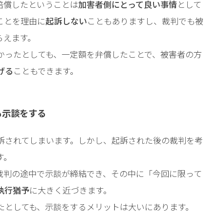
賠償したということは
加害者側にとって良い事情
として
ことを理由に
起訴しない
こともありますし、裁判でも被
らえます。
かったとしても、一定額を弁償したことで、被害者の方
げる
こともできます。
も示談をする
訴されてしまいます。しかし、起訴された後の裁判を考
す。
裁判の途中で示談が締結でき、その中に「今回に限って
執行猶予
に大きく近づきます。
たとしても、示談をするメリットは大いにあります。