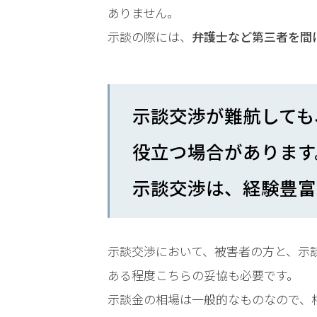
ありません。
電
話
示談の際には、
弁護士など第三者を間
を
弁
示談交渉が難航しても
護
士
に
役立つ場合があります
相
談
示談交渉は、経験豊富
す
る
メ
リ
示談交渉において、被害者の方と、示
ッ
ト
ある程度こちらの妥協も必要です。
は
示談金の相場は一般的なものなので、