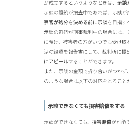
が成立するというようなときは、
示談
弁
示談の難航が捜査中であれば、示談が
護
察官が処分を決める前に示談
を目指す
士
に
示談の難航が刑事裁判中の場合には、
依
に預け、被害者の方がいつでも受け取
頼
す
渉の経過を報告書にして、裁判所に提
る
にアピール
することができます。
メ
リ
また、示談の金額で折り合いがつかず
ッ
のような場合は以下の対応をとること
ト
は
示談できなくても損害賠償をする
アト
ム弁
示談ができなくても、
損害賠償
が可能
護士