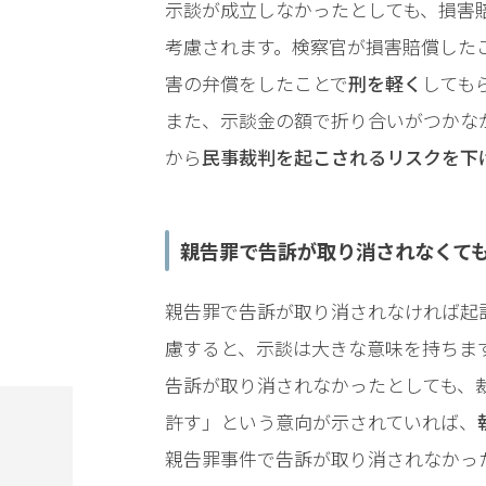
事務
示談が成立しなかったとしても、損害
所の
考慮されます。検察官が損害賠償した
特徴
は？
害の弁償をしたことで
刑を軽く
しても
また、示談金の額で折り合いがつかな
から
民事裁判を起こされるリスクを下
刑
事
事
件
親告罪で告訴が取り消されなくて
の
よ
親告罪で告訴が取り消されなければ起
く
あ
慮すると、示談は大きな意味を持ちま
る
告訴が取り消されなかったとしても、
相
談・
許す」という意向が示されていれば、
お
親告罪事件で告訴が取り消されなかっ
悩