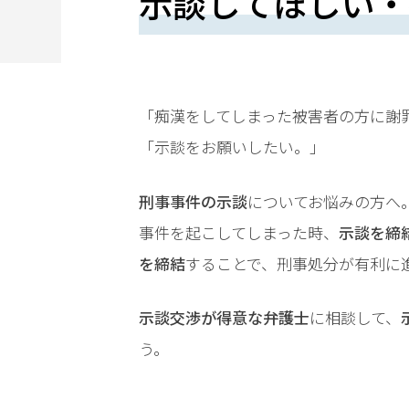
示談してほしい・
望
さ
れ
る
「痴漢をしてしまった被害者の方に謝
方
「示談をお願いしたい。」
は
刑事事件の示談
についてお悩みの方へ
こ
事件を起こしてしまった時、
示談を締
ち
を締結
することで、刑事処分が有利に
ら
示談交渉が得意な弁護士
に相談して、
う。
24