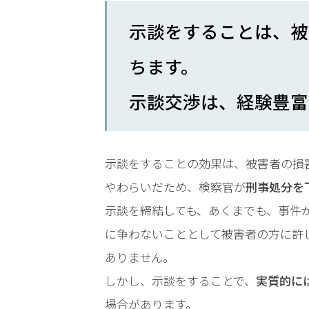
時
示談をすることは、被
間
ちます。
365
日!
示談交渉は、経験豊富
全
国
示談をすることの効果は、被害者の損
対
やわらいだため、検察官が
刑事処分を
示談を締結しても、あくまでも、事件
応!
に争わないこととして被害者の方に許
ありません。
しかし、示談をすることで、
実質的に
場合があります。