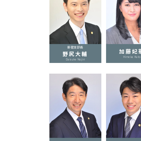
み
示
談
で
不
新宿支部長
加藤妃
起
野尻大輔
Himeka Kato
訴
Daisuke Nojiri
に
な
っ
て
前
科
を
阻
止