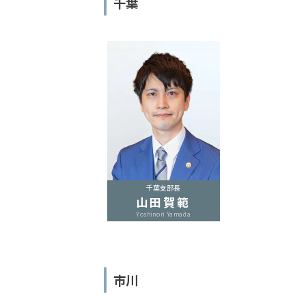
千葉
電
話
を
弁
護
士
に
相
談
す
千葉支部長
る
山田賀範
メ
Yoshinori Yamada
リ
ッ
ト
は
市川