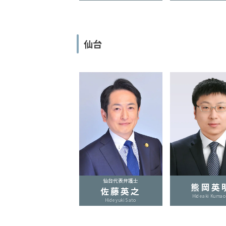
時
間
仙台
365
日!
全
国
対
応!
仙台代表弁護士
熊岡英
佐藤英之
Hideaki Kumao
Hideyuki Sato