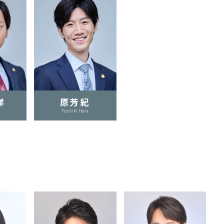
洋
原芳紀
Yoshiki Hara