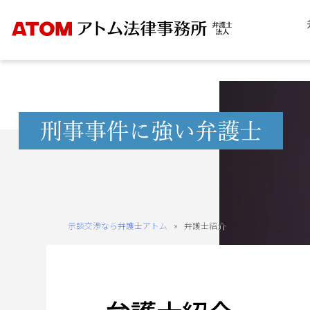
Skip
to
content
無
料
相
談
予
約
示談交渉なら弁護士アトム
»
弁護士紹介
を
ご
希