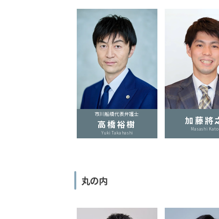
弁
護
士
に
依
頼
す
る
メ
市川船橋代表弁護士
リ
加藤將
高橋裕樹
ッ
Masashi Kato
Yuki Takahashi
ト
は
丸の内
アト
ム弁
護士