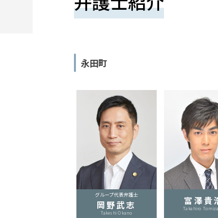
弁護士紹介
望
さ
れ
る
永田町
方
は
こ
ち
ら
グループ代表弁護士
富澤貴
24
岡野武志
Takahiro Tomiz
Takeshi Okano