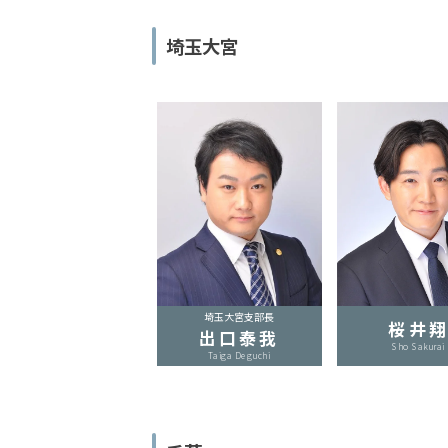
LINEで相談案内
メールで
埼玉大宮
刑
事
事
件
で
埼玉大宮支部長
お
桜井
出口泰我
悩
Sho Sakurai
Taiga Deguchi
み
な
ら
お