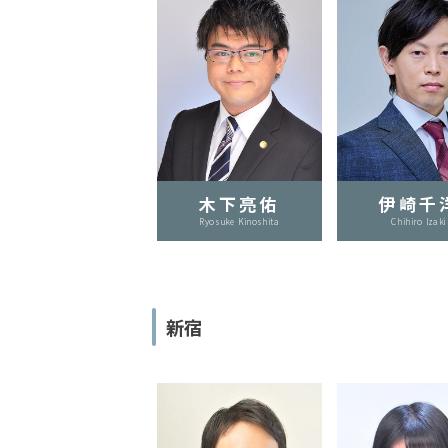
事務
所の
特徴
は？
刑
事
事
木下亮佑
伊崎千
件
Ryosuke Kinoshita
Chihiro Izaki
の
よ
く
あ
新宿
る
相
談・
お
悩