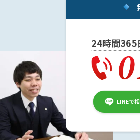
み
示
談
で
24時間36
不
起
訴
に
な
っ
て
前
LINEで
科
を
阻
止