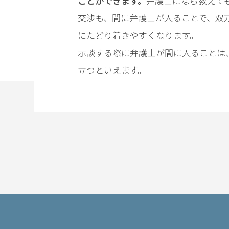
ことができます。
弁護士になら教えて
電
交渉も、間に弁護士が入ることで、双
話
にたどり着きやすくなります。
を
示談する際に弁護士が間に入ることは
弁
立つといえます。
護
士
に
相
談
す
る
メ
リ
ッ
ト
は