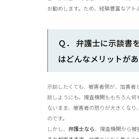
LINEで相談案内
メールで
お勧めします。ため、経験豊富なアト
Ｑ． 弁護士に示談書
はどんなメリットがあ
刑
事
事
件
示談したくても、被害者側が、加害者
で
談しようにも、捜査機関ももちろん何
お
ないまま、被害者の怒りが大きくなり
悩
み
のです。
な
しかし、
弁護士なら
、捜査機関から被
ら
お