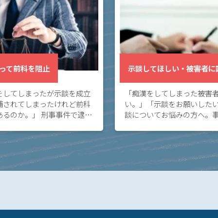
って前科を阻止
示談してほしい・被害者に
をしてしまったが示談を成立
「痴漢をしてしまった被害
捕されてしまったけれど前科
い。」「示談をお願いしたい
あるのか。」 刑事事件で逮捕
談についてお悩みの方へ。
みの方へ。当事者間で示談を
った時、示談を締結して当
事件を解決することは、前科
する方法があります。示談
刑事処分 […]