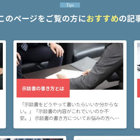
Tips
このページをご覧の方に
おすすめ
の記
示談書の書き方とは
「示談書をどうやって書いたらいいか分からな
い。」「示談書の内容がこれでいいのか不
安。」 示談書の書き方についてお悩みの方へ。
示談においては、後々紛争が蒸し返されないよ
うにすることが重要です。そのためには落ち度
のない示談書 […]