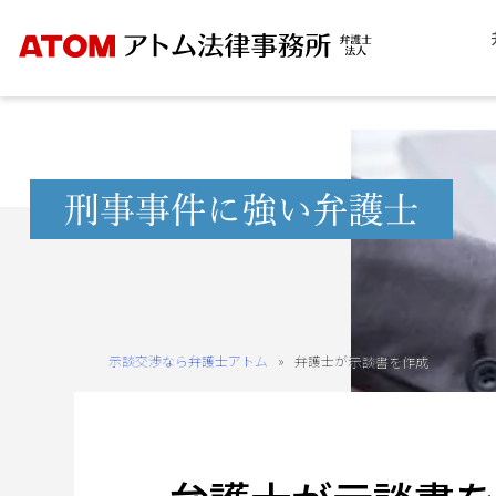
Skip
to
content
無
料
相
談
予
約
示談交渉なら弁護士アトム
»
弁護士が示談書を作成
を
ご
希