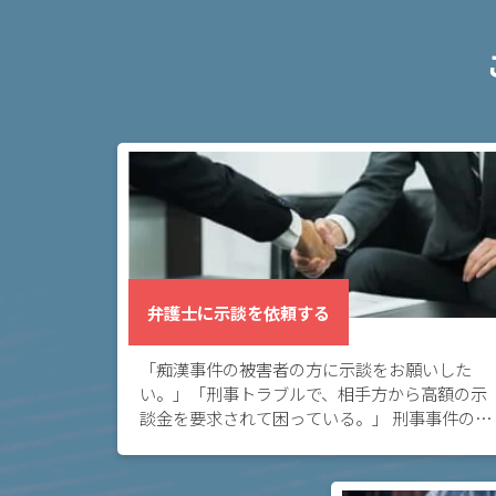
弁
護
士
に
依
頼
す
る
メ
リ
ッ
弁護士に示談を依頼する
ト
は
「痴漢事件の被害者の方に示談をお願いした
い。」「刑事トラブルで、相手方から高額の示
談金を要求されて困っている。」 刑事事件の示
アト
談についてお悩みの方へ。示談を締結して、民
ム弁
事的に当事者間で事件を解決する方法がありま
護士
す。さらに […]