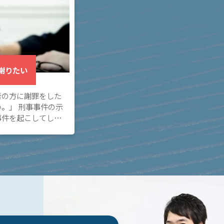
謝りたい
者の方に謝罪をした
。」 刑事事件の示
事件を起こしてしま
事者間で事件を解決
を締結することで、