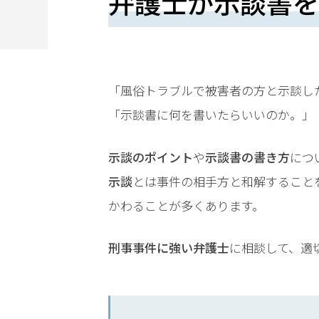
弁護士が示談書を
望
さ
れ
る
「風俗トラブルで被害者の方と示談し
方
「示談書に何を書いたらいいのか。」
は
示談のポイント
や
示談書の書き方
につ
こ
示談
とは事件の相手方と和解すること
ち
かわることが多くあります。
ら
刑事事件に強い弁護士
に相談して、適
24