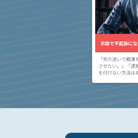
事務
所の
特徴
は？
示談で不起訴にな
刑
事
「気の迷いで痴漢
事
させたい。」「逮
件
を付けない方法は
の
されてしまいお悩
よ
締結して民事的に
く
が付くの […]
あ
る
相
談・
お
悩