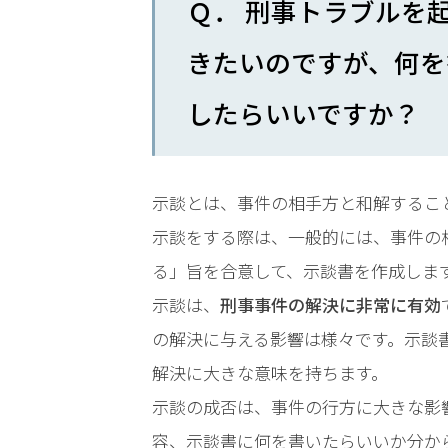
Ｑ． 刑事トラブルを
時
間
きたいのですが、何を
365
したらいいですか？
日!
全
示談とは、事件の相手方と和解するこ
国
示談をする際は、一般的には、事件の
対
る」旨を合意して、示談書を作成しま
示談は、
刑事事件の解決に非常に有効
応!
の解決に与える影響は様々です。示談
解決に大きな意味を持ちます。
示談の成否は、事件の行方に大きな影
容、示談書に何を書いたらいいか分か