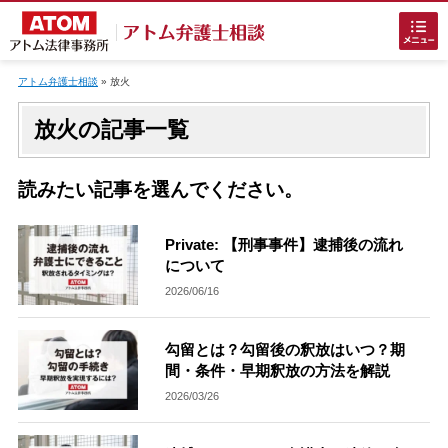
Skip
to
アトム弁護士相談
»
放火
content
放火の記事一覧
読みたい記事を選んでください。
ホームに戻る
Private: 【刑事事件】逮捕後の流れ
について
2026/06/16
刑事事件
でお困りの方
勾留とは？勾留後の釈放はいつ？期
刑事事件の無料相談
間・条件・早期釈放の方法を解説
2026/03/26
接見・面会を弁護士に依頼