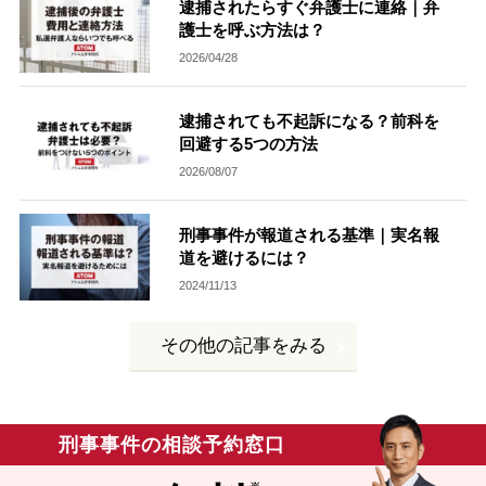
逮捕されたらすぐ弁護士に連絡｜弁
護士を呼ぶ方法は？
刑事事件を示談で解決したい
2026/04/28
逮捕されても不起訴になる？前科を
アトムについて
知りたい方
回避する5つの方法
2026/08/07
弁護士紹介
刑事事件が報道される基準｜実名報
弁護士費用
道を避けるには？
2024/11/13
アクセス
その他の記事をみる
解決実績
刑事事件の相談予約窓口
ご依頼者からのお手紙