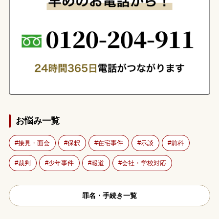
お悩み一覧
接見・面会
保釈
在宅事件
示談
前科
裁判
少年事件
報道
会社・学校対応
罪名・手続き一覧