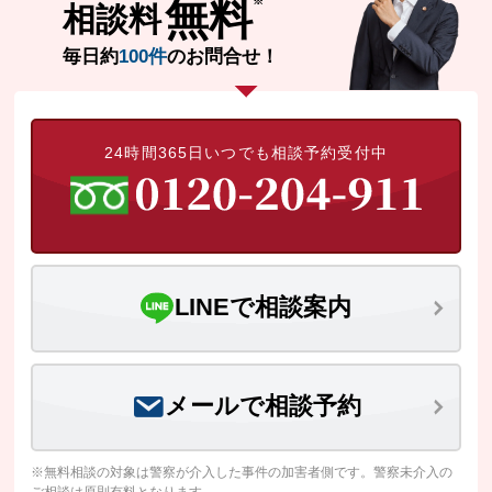
無料
相談料
無料相談の口コミ評判
毎日約
100件
のお問合せ！
刑事事件について
知りたい方
24時間365日いつでも相談予約受付中
刑事事件データベース
LINEで相談案内
メールで相談予約
※無料相談の対象は警察が介入した事件の加害者側です。警察未介入の