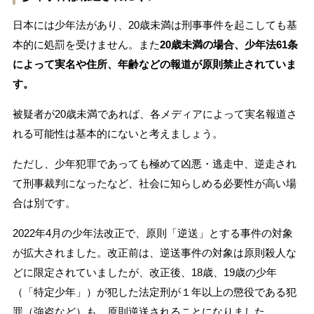
日本には少年法があり、20歳未満は刑事事件を起こしても基
本的に処罰を受けません。また
20歳未満の場合、少年法61条
によって実名や住所、年齢などの報道が原則禁止されていま
す。
被疑者が20歳未満であれば、各メディアによって実名報道さ
れる可能性は基本的にないと考えましょう。
ただし、少年犯罪であっても極めて凶悪・逃走中、逆走され
て刑事裁判になったなど、社会に知らしめる必要性が高い場
合は別です。
2022年4月の少年法改正で、原則「逆送」とする事件の対象
が拡大されました。改正前は、逆送事件の対象は原則殺人な
どに限定されていましたが、改正後、18歳、19歳の少年
（「特定少年」）が犯した法定刑が１年以上の懲役である犯
罪（強盗など）も、原則逆送されることになりました。