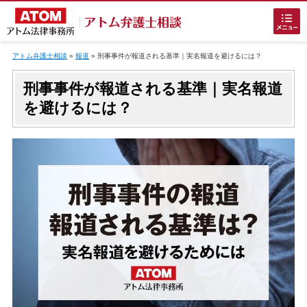
Skip
to
アトム弁護士相談
»
報道
»
刑事事件が報道される基準｜実名報道を避けるには？
content
刑事事件が報道される基準｜実名報道
を避けるには？
ホームに戻る
刑事事件
でお困りの方
刑事事件の無料相談
接見・面会を弁護士に依頼