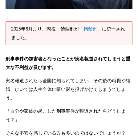
刑事事件を示談で解決したい
2025年6月より、懲役・禁錮刑が「
拘禁刑
」に統一され
アトムについて
知りたい方
ました。
弁護士紹介
刑事事件の加害者となったことが実名報道されてしまうと重
大な不利益が及びます。
弁護士費用
実名報道されたら全国に知られてしまい、その後の就職や結
婚、ひいては人生全体に暗い影を投げかけてしまうでしょ
アクセス
う。
解決実績
「自分や家族の起こした刑事事件が報道されたらどうしよ
う？」
ご依頼者からのお手紙
そんな不安を感じている方も多いのではないでしょうか？