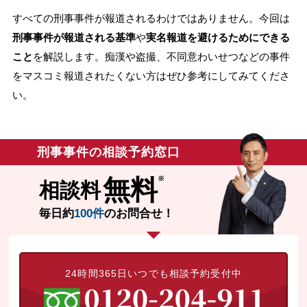
すべての刑事事件が報道されるわけではありません。今回は
無料相談の口コミ評判
刑事事件が報道される基準
や
実名報道を避けるためにできる
こと
を解説します。痴漢や盗撮、不同意わいせつなどの事件
刑事事件について
知りたい方
をマスコミ報道されたくない方はぜひ参考にしてみてくださ
い。
刑事事件データベース
刑事事件の相談予約窓口
無料
相談料
毎日約
100件
のお問合せ！
24時間365日いつでも相談予約受付中