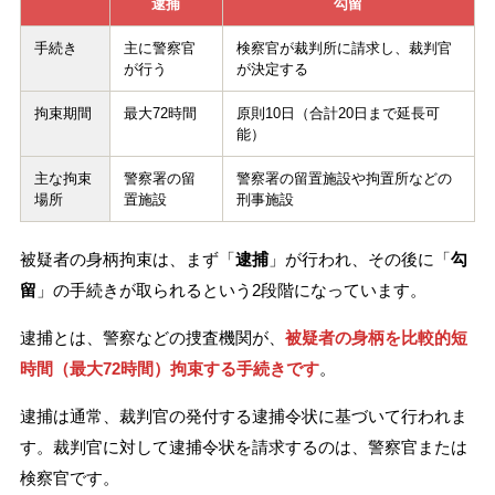
逮捕
勾留
手続き
主に警察官
検察官が裁判所に請求し、裁判官
が行う
が決定する
拘束期間
最大72時間
原則10日（合計20日まで延長可
能）
主な拘束
警察署の留
警察署の留置施設や拘置所などの
場所
置施設
刑事施設
被疑者の身柄拘束は、まず「
逮捕
」が行われ、その後に「
勾
留
」の手続きが取られるという2段階になっています。
逮捕とは、警察などの捜査機関が、
被疑者の身柄を比較的短
時間（最大72時間）拘束する手続きです
。
逮捕は通常、裁判官の発付する逮捕令状に基づいて行われま
す。裁判官に対して逮捕令状を請求するのは、警察官または
検察官です。