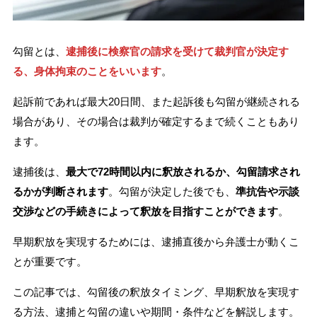
刑事事件を示談で解決したい
勾留とは、
逮捕後に検察官の請求を受けて裁判官が決定す
る、身体拘束のことをいいます
。
アトムについて
知りたい方
起訴前であれば最大20日間、また起訴後も勾留が継続される
弁護士紹介
場合があり、その場合は裁判が確定するまで続くこともあり
ます。
弁護士費用
逮捕後は、
最大で72時間以内に釈放されるか、勾留請求され
るかが判断されます
。勾留が決定した後でも、
準抗告や示談
アクセス
交渉などの手続きによって釈放を目指すことができます
。
早期釈放を実現するためには、逮捕直後から弁護士が動くこ
解決実績
とが重要です。
この記事では、勾留後の釈放タイミング、早期釈放を実現す
ご依頼者からのお手紙
る方法、逮捕と勾留の違いや期間・条件などを解説します。