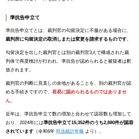
準抗告申立て
準抗告申立てとは、裁判官の勾留決定に不服がある場合に、
裁判所に勾留決定の取消しまたは変更を請求するものです
。
勾留決定を出した裁判官とは別の裁判官3人で構成された裁
判体で再度検討が行われ、準抗告が認められると被疑者は釈
放されます。
裁判官の判断に見直しの余地があることを、別の裁判官が認
める手続きですので、
容易に認められるものではありませ
ん
。
近年は、準抗告申立て数の増加と合わせて認容数も増加して
おり、2024年には
準抗告申立て15,352件のうち2,880件が認容
されています
（令和6年
司法統計年報
より）。