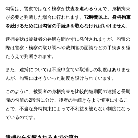
勾留は、警察ではなく検察が捜査を進めるうえで、身柄拘束
が必要と判断した場合に行われます。
72時間以上、身柄拘束
を続けるためには勾留の手続きを取らなければいけません
。
逮捕令状は被疑者の弁解を聞かずに発付されますが、勾留の
際は警察・検察の取り調べや裁判官の面談などの手続きを経
たうえで判断されます。
また、逮捕については不服申立てや取消しの制度はありませ
んが、勾留にはそういった制度も設けられています。
このように、被疑者の身柄拘束を比較的短期間の逮捕と長期
間の勾留の2段階に分け、後者の手続きをより慎重にするこ
とで、不当な身柄拘束によって不利益を被らない制度になっ
ているのです。
逮捕から勾留されるまでの流れ