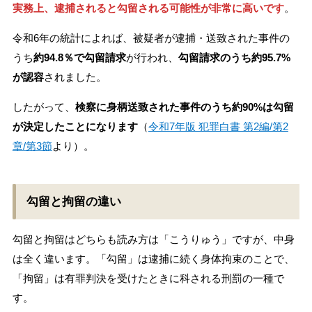
実務上、逮捕されると勾留される可能性が非常に高いです
。
令和6年の統計によれば、被疑者が逮捕・送致された事件の
うち
約94.8％で勾留請求
が行われ、
勾留請求のうち約95.7%
が認容
されました。
したがって、
検察に身柄送致された事件のうち約90%は勾留
が決定したことになります
（
令和7年版 犯罪白書 第2編/第2
章/第3節
より）。
勾留と拘留の違い
勾留と拘留はどちらも読み方は「こうりゅう」ですが、中身
は全く違います。「勾留」は逮捕に続く身体拘束のことで、
「拘留」は有罪判決を受けたときに科される刑罰の一種で
す。