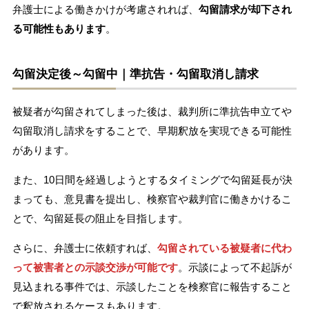
弁護士による働きかけが考慮されれば、
勾留請求が却下され
る可能性もあります
。
勾留決定後～勾留中｜準抗告・勾留取消し請求
被疑者が勾留されてしまった後は、裁判所に準抗告申立てや
勾留取消し請求をすることで、早期釈放を実現できる可能性
があります。
また、10日間を経過しようとするタイミングで勾留延長が決
まっても、意見書を提出し、検察官や裁判官に働きかけるこ
とで、勾留延長の阻止を目指します。
さらに、弁護士に依頼すれば、
勾留されている被疑者に代わ
って被害者との示談交渉が可能です
。示談によって不起訴が
見込まれる事件では、示談したことを検察官に報告すること
で釈放されるケースもあります。