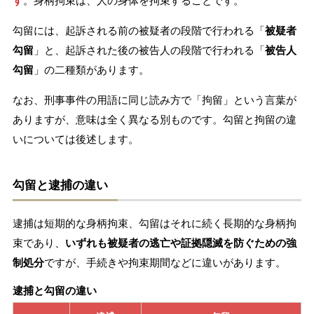
す
。身柄拘束は、人の身体を拘束することです。
勾留には、起訴される前の被疑者の段階で行われる「
被疑者
勾留
」と、起訴された後の被告人の段階で行われる「
被告人
勾留
」の二種類があります。
なお、刑事事件の用語に同じ読み方で「拘留」という言葉が
ありますが、意味は全く異なる別ものです。勾留と拘留の違
いについては後述します。
勾留と逮捕の違い
逮捕は短期的な身柄拘束、勾留はそれに続く長期的な身柄拘
束であり、
いずれも被疑者の逃亡や証拠隠滅を防ぐための強
制処分
ですが、手続きや拘束期間などに違いがあります。
逮捕と勾留の違い