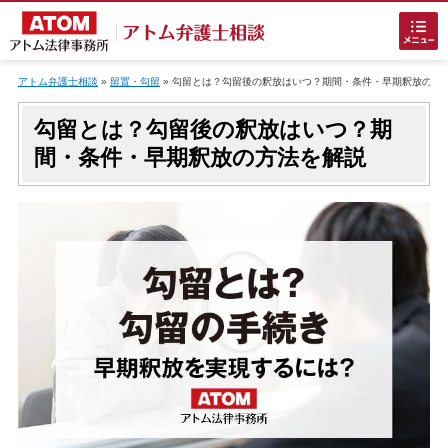
Skip
to
アトム弁護士相談
»
留置・勾留
»
勾留とは？勾留後の釈放はいつ？期間・条件・早期釈放の方
content
勾留とは？勾留後の釈放はいつ？期
間・条件・早期釈放の方法を解説
ホームに戻る
刑事事件
でお困りの方
刑事事件の無料相談
接見・面会を弁護士に依頼