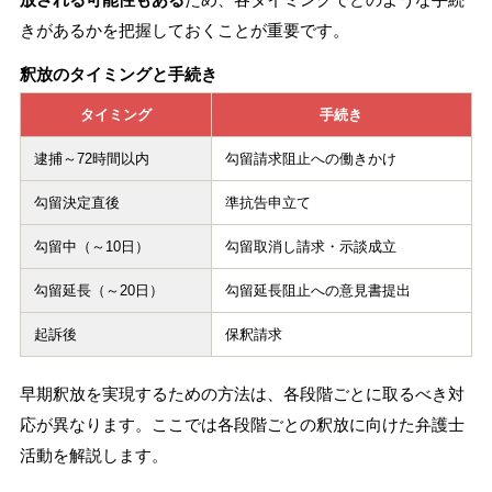
きがあるかを把握しておくことが重要です。
釈放のタイミングと手続き
タイミング
手続き
逮捕～72時間以内
勾留請求阻止への働きかけ
勾留決定直後
準抗告申立て
勾留中（～10日）
勾留取消し請求・示談成立
勾留延長（～20日）
勾留延長阻止への意見書提出
起訴後
保釈請求
早期釈放を実現するための方法は、各段階ごとに取るべき対
応が異なります。ここでは各段階ごとの釈放に向けた弁護士
活動を解説します。