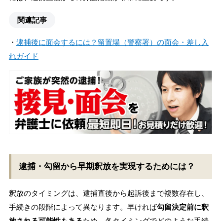
関連記事
・
逮捕後に面会するには？留置場（警察署）の面会・差し入
れガイド
逮捕・勾留から早期釈放を実現するためには？
釈放のタイミングは、逮捕直後から起訴後まで複数存在し、
手続きの段階によって異なります。早ければ
勾留決定前に釈
放される可能性もある
ため、各タイミングでどのような手続