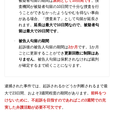
被疑者勾留の期間は
原則として10日間です
。捜
査機関が被疑者勾留の10日間で十分な捜査を行
うことができなかったようなやむを得ない事由
がある場合、「捜査未了」として勾留が延長さ
れます。
延長は最大で10日間なので、被疑者勾
留は最大で20日間です
。
被告人勾留の期間
起訴後の被告人勾留の期間は
2か月
です。1か月
ごとに更新することができ
更新回数に制限はあ
りません
。被告人勾留は保釈されなければ裁判
が確定するまで続くことになります。
逮捕された事件では、起訴されるかどうか判断されるまで最
大で23日間、およそ3週間程度の期間があります。
前科をつ
けないために、不起訴を目指すのであればこの3週間での充
実した弁護活動が必要不可欠です
。