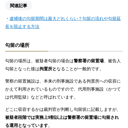
関連記事
・
逮捕後の勾留期間は最大どれくらい？勾留の流れや勾留延
長を阻止する方法
勾留の場所
勾留の場所は、被疑者勾留の場合は
警察署の留置場
、被告人
勾留となった後は
拘置所と
なることが一般的です。
警察の留置施設は、本来の刑事施設である拘置所への収容に
かえて利用されているものですので、代用刑事施設（かつて
は代用監獄）などと呼ばれています。
どこに収容するかは裁判官が判断し勾留状に記載しますが、
被疑者段階では実務上9割以上は警察署の留置場に勾留され
る運用となっています
。