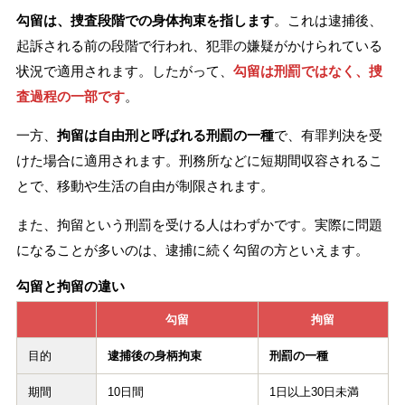
勾留は、捜査段階での身体拘束を指します
。これは逮捕後、
起訴される前の段階で行われ、犯罪の嫌疑がかけられている
状況で適用されます。したがって、
勾留は刑罰ではなく、捜
査過程の一部です
。
一方、
拘留は自由刑と呼ばれる刑罰の一種
で、有罪判決を受
けた場合に適用されます。刑務所などに短期間収容されるこ
とで、移動や生活の自由が制限されます。
また、拘留という刑罰を受ける人はわずかです。実際に問題
になることが多いのは、逮捕に続く勾留の方といえます。
勾留と拘留の違い
勾留
拘留
目的
逮捕後の身柄拘束
刑罰の一種
期間
10日間
1日以上30日未満