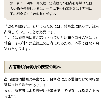
第二百五十四条 遺失物、漂流物その他占有を離れた他
無料相談の口コミ評判
人の物を横領した者は、一年以下の拘禁刑又は十万円以
下の罰金若しくは科料に処する。
刑事事件について
知りたい方
「占有を離れた」といえるためには、持ち主に限らず、誰も
占有していないことが必要です。
刑事事件データベース
たとえば旅館内に置き忘れられていた財布を自分の物にした
場合、その財布は旅館主の占有になるため、本罪ではなく窃
盗罪となります。
占有離脱物横領の捜査の流れ
占有離脱物横領の事案では、目撃者による通報などで現行犯
逮捕される場合があります。
また、所有者による被害届提出を受けて捜査される場合もあ
ります。