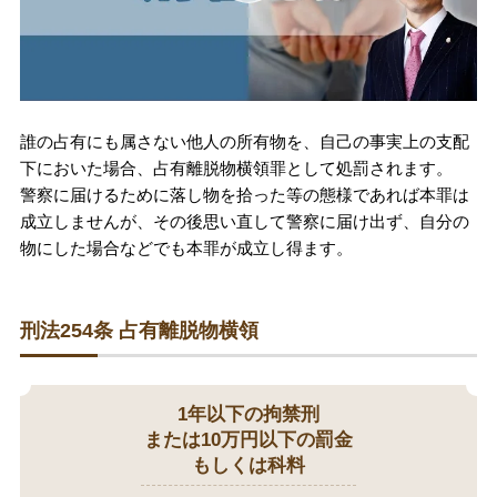
刑事事件を示談で解決したい
アトムについて
知りたい方
誰の占有にも属さない他人の所有物を、自己の事実上の支配
下においた場合、占有離脱物横領罪として処罰されます。
弁護士紹介
警察に届けるために落し物を拾った等の態様であれば本罪は
成立しませんが、その後思い直して警察に届け出ず、自分の
物にした場合などでも本罪が成立し得ます。
弁護士費用
アクセス
刑法254条 占有離脱物横領
解決実績
1年以下の拘禁刑
または10万円以下の罰金
ご依頼者からのお手紙
もしくは科料