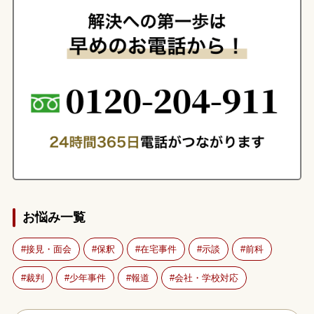
お悩み一覧
接見・面会
保釈
在宅事件
示談
前科
裁判
少年事件
報道
会社・学校対応