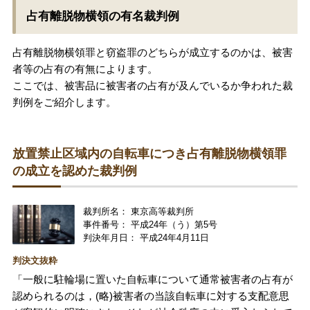
占有離脱物横領の有名裁判例
占有離脱物横領罪と窃盗罪のどちらが成立するのかは、被害
者等の占有の有無によります。
ここでは、被害品に被害者の占有が及んでいるか争われた裁
判例をご紹介します。
放置禁止区域内の自転車につき占有離脱物横領罪
の成立を認めた裁判例
裁判所名： 東京高等裁判所
事件番号： 平成24年（う）第5号
判決年月日： 平成24年4月11日
判決文抜粋
「一般に駐輪場に置いた自転車について通常被害者の占有が
認められるのは，(略)被害者の当該自転車に対する支配意思