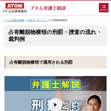
Skip
to
アトム弁護士相談
»
法令データベース
»
占有離脱物横領
content
占有離脱物横領の刑罰・捜査の流れ・
裁判例
ホームに戻る
占有離脱物横領で適用される刑罰
刑事事件
でお困りの方
刑事事件の無料相談
接見・面会を弁護士に依頼