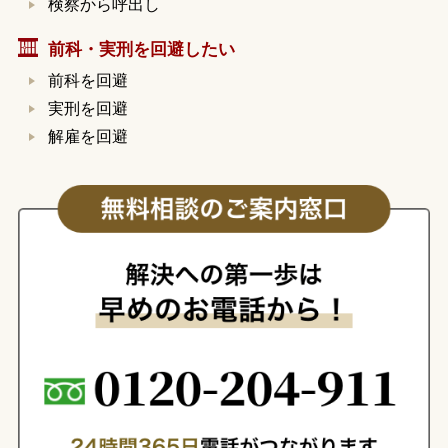
検察から呼出し
前科・実刑を回避したい
前科を回避
実刑を回避
解雇を回避