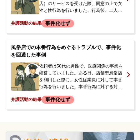
渉を希望して当事務所に相談されました。
店）のサービスを受けた際、同意の上で女
性と性行為を行いました。行為後、二人は
LINEを交換し、依頼者がモデルを目指す女
事件化せず
弁護活動の結果
性の経済的支援をするなど、店外での交流
が始まりました。しかし、依頼者が女性か
らの高額な金銭要望を断ったことをきっか
けに関係が悪化。女性から「警察へ被害届
風俗店での本番行為をめぐるトラブルで、事件化
を出す」という趣旨のLINEメッセージが届
を回避した事例
きました。警察はまだ介入していない段階
でしたが、依頼者は刑事事件化することを
依頼者は50代の男性で、医療関係の事業を
強く恐れており、穏便に事態を収束させた
経営していました。ある日、店舗型風俗店
いとの思いから、当事務所に相談されまし
を利用した際に、女性従業員に対して本番
た。
行為を行いました。本番行為に対する対価
の支払いや明確な同意は得ていませんでし
事件化せず
弁護活動の結果
た。行為後、店長や社長と共に駅前の交番
へ行き、警察の取り調べを受け、供述調書
のようなものが作成されました。警察へ行
く前に店側と35万円での示談の話が出まし
たが、支払いは行われませんでした。警察
での取り調べ後、店側から連絡があり、金