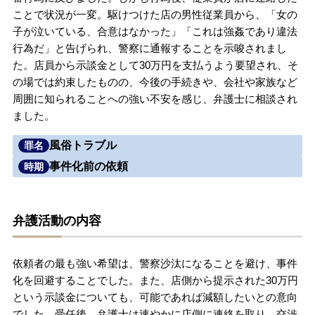
ことで状況が一変。駆けつけた店の男性従業員から、「女の
無料相談の口コミ評判
子が泣いている、合意はなかった」「これは強姦であり違法
行為だ」と告げられ、警察に通報することを示唆されまし
た。店員から示談金として30万円を支払うよう要望され、そ
刑事事件について
知りたい方
の場では約束したものの、今後の手続きや、会社や家族など
周囲に知られることへの強い不安を感じ、弁護士に相談され
刑事事件データベース
ました。
風俗トラブル
罪名
事件化前の依頼
時期
弁護活動の内容
依頼者の最も強い希望は、警察沙汰になることを避け、事件
化を回避することでした。また、店側から提示された30万円
という示談金についても、可能であれば減額したいとの意向
でした。受任後、弁護士は速やかに店側に連絡を取り、交渉