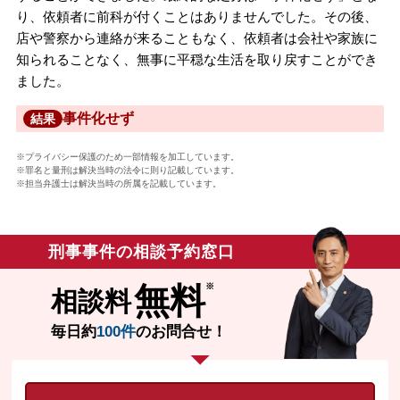
り、依頼者に前科が付くことはありませんでした。その後、
店や警察から連絡が来ることもなく、依頼者は会社や家族に
知られることなく、無事に平穏な生活を取り戻すことができ
ました。
事件化せず
結果
※プライバシー保護のため一部情報を加工しています。
※罪名と量刑は解決当時の法令に則り記載しています。
※担当弁護士は解決当時の所属を記載しています。
刑事事件の相談予約窓口
無料
相談料
毎日約
100件
のお問合せ！