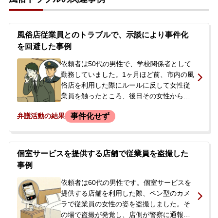
風俗店従業員とのトラブルで、示談により事件化
を回避した事例
依頼者は50代の男性で、学校関係者として
勤務していました。1ヶ月ほど前、市内の風
俗店を利用した際にルールに反して女性従
業員を触ったところ、後日その女性から
LINEで「本番行為を強要された」として
事件化せず
弁護活動の結果
140万円の慰謝料を請求されました。依頼
者は頻繁に店に通い、店外デートを重ねる
関係でしたが、急に連絡が取れなくなった
後の請求でした。依頼者は本番強要の事実
個室サービスを提供する店舗で従業員を盗撮した
を否定しつつも、職業柄、事件が公になる
事例
ことを強く恐れ、逮捕などを防ぎたいとの
思いから当事務所に相談されました。
依頼者は60代の男性です。個室サービスを
提供する店舗を利用した際、ペン型のカメ
ラで従業員の女性の姿を盗撮しました。そ
の場で盗撮が発覚し、店側が警察に通報。