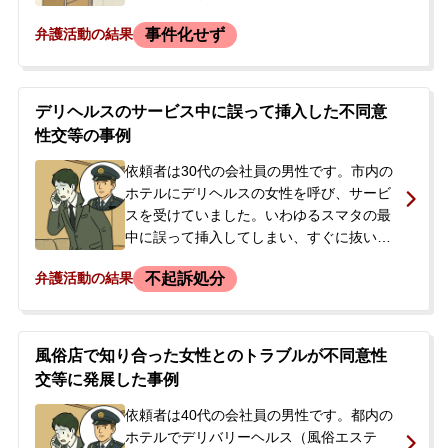
警察から事情を聴かれました。店舗からは
事件化せず
弁護活動の結果
示談金100万円を請求され、支払いを約束
する書面に署名しましたが、この示談が女
性本人を含めたものなのか、また、過去に
も同店で同じ女性を盗撮したことを警察に
デリヘルスのサービス中に誤って挿入した不同意
申告していたため、今後の刑事手続きに大
性交等の事例
きな不安を抱き、弁護士に相談しました。
依頼者は30代の会社員の男性です。市内の
ホテルにデリヘルスの女性を呼び、サービ
スを受けていました。いわゆるスマタの最
中に誤って挿入してしまい、すぐに抜いた
ものの、女性が店に連絡。駆け付けた店の
不起訴処分
弁護活動の結果
関係者が警察に通報しました。依頼者は警
察署で事情聴取を受け、上申書を作成。
「お店との話し合いで示談になると思う」
などと説明されました。依頼者は妻に警察
風俗店で知り合った女性とのトラブルが不同意性
沙汰になったことを伝えており、逮捕され
交等に発展した事例
るのではないか、また店の関係者に免許証
の写真を撮られたことにも強い不安を感じ
依頼者は40代の会社員の男性です。都内の
ていました。穏便に解決するため、示談交
ホテルでデリバリーヘルス（風俗エステ