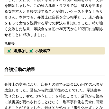
を開始しました。この種の風俗トラブルでは、被害を主張す
る女性本人と直接交渉することが難しいケースも少なくあり
ません。本件でも、弁護士は店長を交渉相手とし、店が責任
をもって女性を説得する形での解決を目指しました。粘り強
く交渉した結果、示談金を当初の30万円から10万円に減額さ
せることに成功しました。
活動後...
逮捕なし
示談成立
弁護活動の結果
弁護士の交渉により、店長との間で示談金10万円での示談が
成立しました。受任から約1週間後のことでした。示談書を
取り交わし、宥恕（ゆうじょ）を得たことで、店側から警察
に被害届が提出されることはなく、刑事事件化を完全に回避
することができました。最終的な処分は「事件化せず」とな