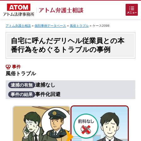
Skip
to
アトム弁護士相談
»
個別事例データベース
»
風俗トラブル
»
ケース2098
content
自宅に呼んだデリヘル従業員との本
番行為をめぐるトラブルの事例
事件
風俗トラブル
ホームに戻る
逮捕なし
逮捕の有無
事件化回避
事件の結果
刑事事件
でお困りの方
刑事事件の無料相談
接見・面会を弁護士に依頼