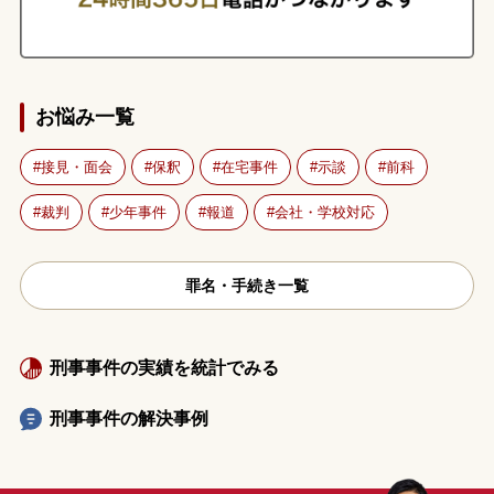
お悩み一覧
接見・面会
保釈
在宅事件
示談
前科
裁判
少年事件
報道
会社・学校対応
罪名・手続き一覧
刑事事件の実績を統計でみる
刑事事件の解決事例