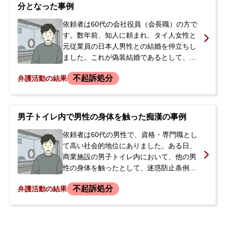
て金銭を渡しましたが、許してもらえなか
分となった事例
ったため、今後の対応について不安になり
当事務所へ相談に来られました。
依頼者は60代の会社役員（会長職）の方で
す。数年前、知人に頼まれ、タイ人女性と
元従業員の日本人男性との結婚を仲立ちし
ました。これが偽装結婚であるとして、電
磁的公正証書原本不実記録・同供用の容疑
不起訴処分
弁護活動の結果
で逮捕されました。当事者の息子様（社
長）が、父親が逮捕されたことを知り、今
後の対応について相談に来られました。当
時、会社は重要な合併手続きを進めてお
男子トイレ内で男性の身体を触った痴漢の事例
り、依頼者親子は会社への捜査の影響や実
名報道がなされることを避けたいと強く希
依頼者は60代の男性で、資格・専門職とし
望されていました。
て高い社会的地位にありました。ある日、
商業施設の男子トイレ内において、他の男
性の身体を触ったとして、迷惑防止条例違
反（痴漢）の容疑で逮捕されました。当事
不起訴処分
弁護活動の結果
者は犯行について偶然当たっただけと否認
していましたが、逮捕の連絡を受けたご家
族が、今後の手続きや見通しに大きな不安
を抱き、当事務所へ相談に来られました。