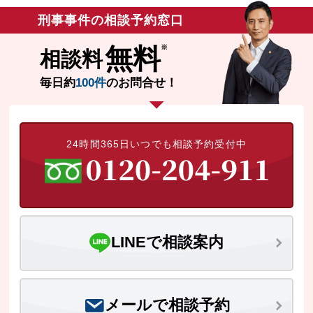
当事者は逮捕の2日後に検察庁へ送致される
刑事事件の相談予約窓口
予定であり、身柄拘束が長引くことによる
仕事への影響を大変心配されていました。
無料
相談料
毎日約
100件
のお問合せ！
24時間365日いつでも相談予約受付中
LINEで相談案内
メールで相談予約