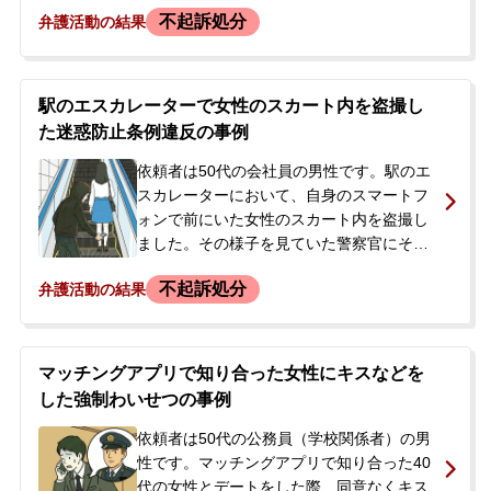
手を握ったり頭を寄せたりしましたが、耳
不起訴処分
弁護活動の結果
元で囁いた際に突然拒絶されました。依頼
刑事事件を示談で解決したい
者は、女性の身体には一切触れていないと
認識していましたが、不快にさせたことを
謝罪し、その場で別れました。後日、警察
駅のエスカレーターで女性のスカート内を盗撮し
から「話が聞きたい」と電話があり、出頭
アトムについて
知りたい方
た迷惑防止条例違反の事例
を求められました。依頼者は漫画喫茶の登
録情報から身元が特定され、逮捕されて職
依頼者は50代の会社員の男性です。駅のエ
弁護士紹介
を失うことを強く恐れ、当事務所に相談さ
スカレーターにおいて、自身のスマートフ
れました。
ォンで前にいた女性のスカート内を盗撮し
ました。その様子を見ていた警察官にその
弁護士費用
場で取り押さえられ、警察署で取り調べを
不起訴処分
弁護活動の結果
受けました。スマートフォンは押収され、
後日も再度取り調べを受けましたが、逮捕
アクセス
はされず在宅事件として捜査が進みまし
た。その後、検察官からの連絡を待つよう
マッチングアプリで知り合った女性にキスなどを
に言われている状況でした。依頼者には同
解決実績
した強制わいせつの事例
種の前歴がありましたが、病気の治療中で
あることや、親族に公的な職務に就いてい
依頼者は50代の公務員（学校関係者）の男
ご依頼者からのお手紙
る者がいるため迷惑をかけたくないという
性です。マッチングアプリで知り合った40
理由から、何としても不起訴処分を獲得し
代の女性とデートをした際、同意なくキス