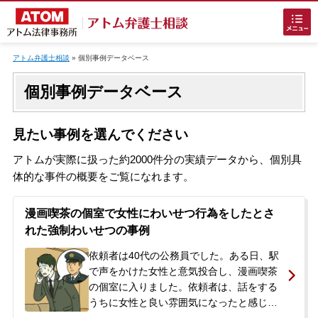
Skip
to
アトム弁護士相談
»
個別事例データベース
content
個別事例データベース
見たい事例を選んでください
アトムが実際に扱った約2000件分の実績データから、個別具
ホームに戻る
体的な事件の概要をご覧になれます。
漫画喫茶の個室で女性にわいせつ行為をしたとさ
刑事事件
でお困りの方
れた強制わいせつの事例
依頼者は40代の公務員でした。ある日、駅
刑事事件の無料相談
で声をかけた女性と意気投合し、漫画喫茶
の個室に入りました。依頼者は、話をする
うちに女性と良い雰囲気になったと感じ、
接見・面会を弁護士に依頼