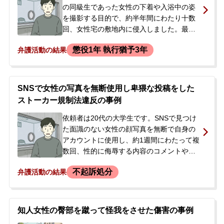
談されました。
の同級生であった女性の下着や入浴中の姿
を撮影する目的で、約半年間にわたり十数
回、女性宅の敷地内に侵入しました。最後
の侵入の際に不審者として通報され、駆け
懲役1年 執行猶予3年
弁護活動の結果
付けた警察官に任意同行を求められた後、
住居侵入の容疑で逮捕されました。逮捕の
知らせを警察から受けた依頼者のご両親
が、今後の見通しや弁護士費用について不
SNSで女性の写真を無断使用し卑猥な投稿をした
安を感じ、当事務所にご相談され、即日、
ストーカー規制法違反の事例
身柄対応を含めた弁護活動をご依頼いただ
きました。
依頼者は20代の大学生です。SNSで見つけ
た面識のない女性の顔写真を無断で自身の
アカウントに使用し、約1週間にわたって複
数回、性的に侮辱する内容のコメントや加
工画像を投稿しました。これが原因で被害
不起訴処分
弁護活動の結果
届が提出され、ストーカー規制法違反の容
疑で逮捕・勾留されました。ご両親が警察
から連絡を受けましたが、被害者の情報も
なく、詳しい状況がわからないままでし
知人女性の臀部を蹴って怪我をさせた傷害の事例
た。逮捕されたご本人は国選弁護人を依頼