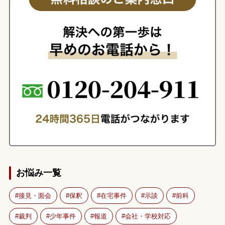
お悩み一覧
接見・面会
保釈
在宅事件
示談
前科
裁判
少年事件
報道
会社・学校対応