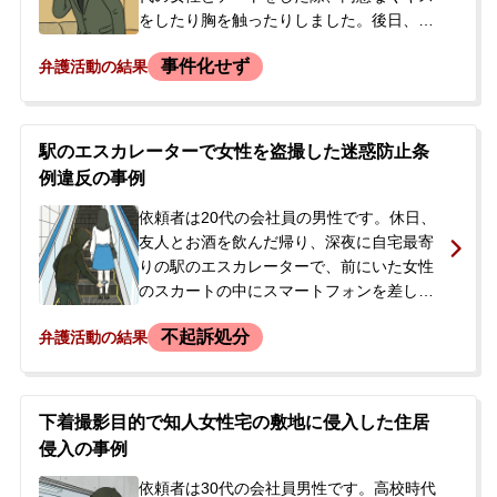
たいと望み、当事務所に相談されました。
をしたり胸を触ったりしました。後日、女
無料相談の口コミ評判
性からLINEで「同意がなかったので訴え
事件化せず
弁護活動の結果
る」との連絡を受けました。依頼者は公務
員という立場上、事件化すれば職を失う可
刑事事件について
能性があると強く不安を感じ、警察に被害
知りたい方
届を出される前に穏便に解決したいと考
駅のエスカレーターで女性を盗撮した迷惑防止条
え、当事務所へ相談に来られました。相談
刑事事件データベース
例違反の事例
時は警察がまだ介入していない段階でし
た。
依頼者は20代の会社員の男性です。休日、
友人とお酒を飲んだ帰り、深夜に自宅最寄
りの駅のエスカレーターで、前にいた女性
のスカートの中にスマートフォンを差し入
れて盗撮しようとしました。動画は撮れて
不起訴処分
弁護活動の結果
いませんでしたが、その様子を後ろにいた
男性に目撃され、取り押さえられました。
その後、通報により駆け付けた警察官に、
迷惑防止条例違反の容疑で現行犯逮捕され
下着撮影目的で知人女性宅の敷地に侵入した住居
ました。逮捕の事実を知った依頼者の父親
侵入の事例
が、事件の詳細が分からず不安に思い、ま
ずは接見に行ってほしいと当事務所にご相
依頼者は30代の会社員男性です。高校時代