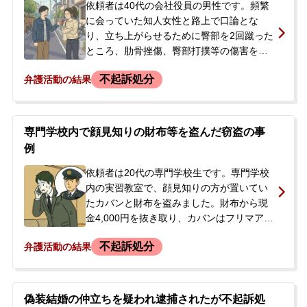
したようでしたが、ご両親は今後の手続き
依頼者は40代の会社役員の男性です。頻繁
に強い不安を感じ、私選弁護人への依頼を
に会っていた知人女性と路上で口論とな
希望して当事務所にご相談され、即日受任
り、立ち上がらせるために臀部を2回蹴った
に至りました。
ところ、肋骨挫傷、臀部打撲等の傷害を負
わせてしまいました。事件後、女性と一緒
不起訴処分
弁護活動の結果
に交番に行き事情を説明しましたが、後
日、女性から被害届が提出されました。警
察の取調べを受けた後、検察官から「弁護
士を入れて示談する気はあるか」と連絡が
専門学校内で顔見知りの財布等を盗んだ窃盗の事
あったため、示談交渉を依頼できる弁護士
例
を探し、当事務所へ相談に来られました。
依頼者は20代の専門学校生です。専門学校
内の実習教室で、顔見知りの方が置いてい
たカバンと財布を盗みました。財布から現
金4,000円を抜き取り、カバンはフリマアプ
リで販売しました。事件から約2か月後、警
不起訴処分
弁護活動の結果
察官が自宅を訪れ、任意同行を求められま
した。警察署で取調べを受けた後、その日
のうちに帰宅しています。取調べ後、依頼
者は被害者に直接謝罪し、慰謝料などとし
偽装結婚の仲立ちを疑われ逮捕されたが不起訴処