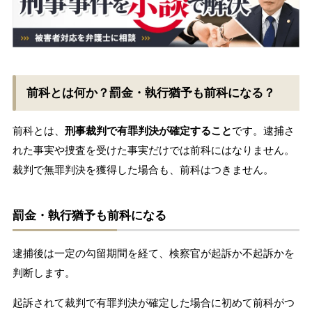
前科とは何か？罰金・執行猶予も前科になる？
前科とは、
刑事裁判で有罪判決が確定すること
です。逮捕さ
れた事実や捜査を受けた事実だけでは前科にはなりません。
裁判で無罪判決を獲得した場合も、前科はつきません。
罰金・執行猶予も前科になる
逮捕後は一定の勾留期間を経て、検察官が起訴か不起訴かを
判断します。
起訴されて裁判で有罪判決が確定した場合に初めて前科がつ