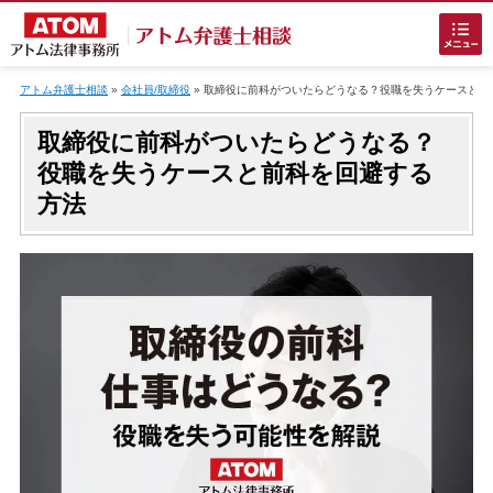
Skip
to
アトム弁護士相談
»
会社員/取締役
»
取締役に前科がついたらどうなる？役職を失うケースと前
content
取締役に前科がついたらどうなる？
役職を失うケースと前科を回避する
方法
ホームに戻る
刑事事件
でお困りの方
刑事事件の無料相談
接見・面会を弁護士に依頼