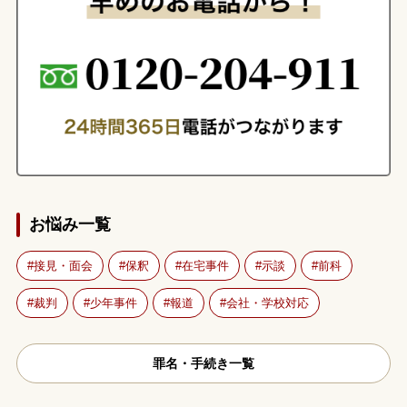
お悩み一覧
接見・面会
保釈
在宅事件
示談
前科
裁判
少年事件
報道
会社・学校対応
罪名・手続き一覧