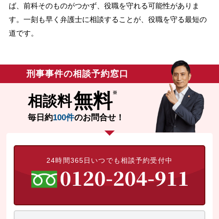
ば、前科そのものがつかず、役職を守れる可能性がありま
無料相談の口コミ評判
す。一刻も早く弁護士に相談することが、役職を守る最短の
道です。
刑事事件について
知りたい方
刑事事件の相談予約窓口
刑事事件データベース
無料
相談料
毎日約
100件
のお問合せ！
24時間365日いつでも相談予約受付中