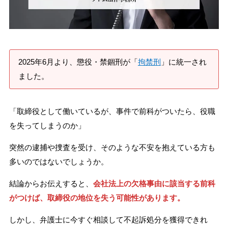
刑事事件を示談で解決したい
アトムについて
知りたい方
2025年6月より、懲役・禁錮刑が「
拘禁刑
」に統一され
ました。
弁護士紹介
「取締役として働いているが、事件で前科がついたら、役職
弁護士費用
を失ってしまうのか」
突然の逮捕や捜査を受け、そのような不安を抱えている方も
アクセス
多いのではないでしょうか。
解決実績
結論からお伝えすると、
会社法上の欠格事由に該当する前科
がつけば、取締役の地位を失う可能性があります。
ご依頼者からのお手紙
しかし、弁護士に今すぐ相談して不起訴処分を獲得できれ