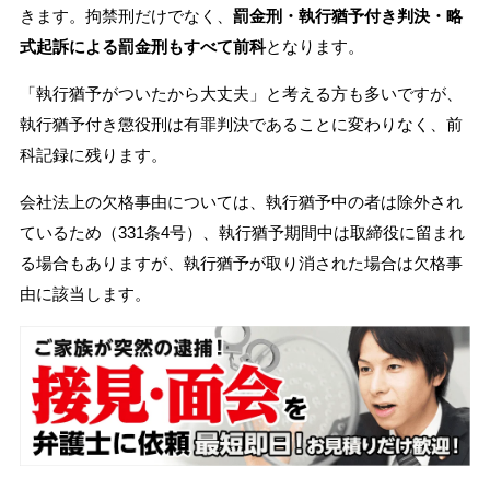
きます。拘禁刑だけでなく、
罰金刑・執行猶予付き判決・略
式起訴による罰金刑もすべて前科
となります。
「執行猶予がついたから大丈夫」と考える方も多いですが、
執行猶予付き懲役刑は有罪判決であることに変わりなく、前
科記録に残ります。
会社法上の欠格事由については、執行猶予中の者は除外され
ているため（331条4号）、執行猶予期間中は取締役に留まれ
る場合もありますが、執行猶予が取り消された場合は欠格事
由に該当します。