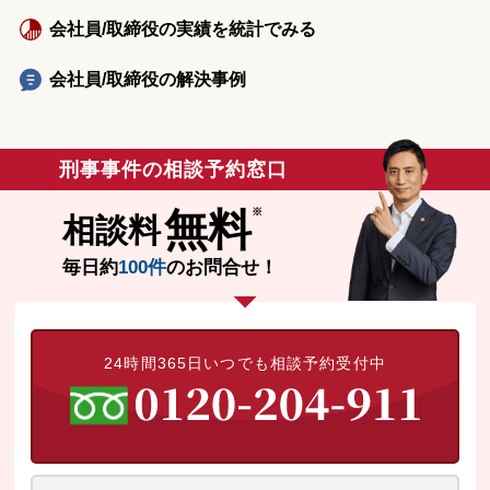
会社員/取締役の実績を統計でみる
会社員/取締役の解決事例
刑事事件の相談予約窓口
無料
相談料
毎日約
100件
のお問合せ！
24時間365日いつでも相談予約受付中