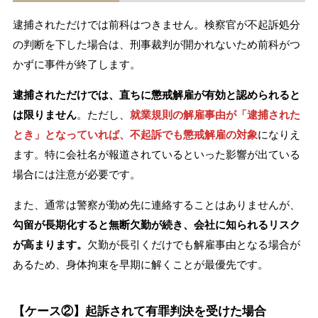
逮捕されただけでは前科はつきません。検察官が不起訴処分
の判断を下した場合は、刑事裁判が開かれないため前科がつ
かずに事件が終了します。
逮捕されただけでは、直ちに懲戒解雇が有効と認められると
は限りません
。ただし、
就業規則の解雇事由が「逮捕された
とき」となっていれば、不起訴でも懲戒解雇の対象
になりえ
ます。特に会社名が報道されているといった影響が出ている
場合には注意が必要です。
また、通常は警察が勤め先に連絡することはありませんが、
勾留が長期化すると無断欠勤が続き、会社に知られるリスク
が高まります。
欠勤が長引くだけでも解雇事由となる場合が
あるため、身体拘束を早期に解くことが最優先です。
【ケース②】起訴されて有罪判決を受けた場合