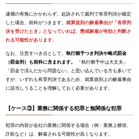
逮捕の有無にかかわらず、起訴されて裁判で有罪判決が確定
した場合、前科がつきます。
就業規則の解雇事由が「有罪判
決を受けたとき」となっていれば、懲戒解雇が有効と判断さ
れる可能性があります
。
なお、注意すべき点として、
執行猶予つき判決や略式罰金
（罰金刑）も前科に含まれます。
「執行猶予中は大丈夫」
「罰金で済んだから問題ない」と思い込んでいる方も多いで
すが、いずれも有罪判決であるため、就業規則上の解雇事由
に該当しうることを理解しておく必要があります。
【ケース③】業務に関係する犯罪と無関係な犯罪
犯罪の内容が会社の業務に関係する場合（例：業務上横領、
詐欺など）は、解雇される可能性が高くなります。