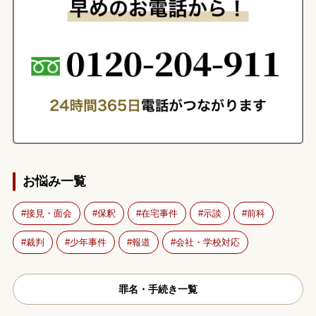
お悩み一覧
接見・面会
保釈
在宅事件
示談
前科
裁判
少年事件
報道
会社・学校対応
罪名・手続き一覧