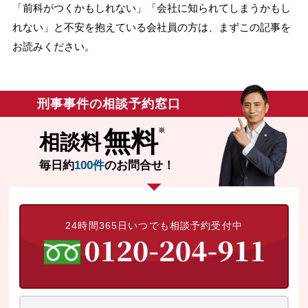
「前科がつくかもしれない」「会社に知られてしまうかもし
無料相談の口コミ評判
れない」と不安を抱えている会社員の方は、まずこの記事を
お読みください。
刑事事件について
知りたい方
刑事事件の相談予約窓口
刑事事件データベース
無料
相談料
毎日約
100件
のお問合せ！
24時間365日いつでも相談予約受付中