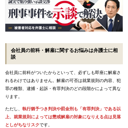
会社員の前科・解雇に関するお悩みは弁護士に相
談
会社員に前科がついたからといって、必ずしも即座に解雇さ
れるわけではありません。解雇の可否は就業規則の内容、犯
罪の種類、逮捕・起訴・有罪判決のどの段階かによって異な
ります。
ただし、
執行猶予つき判決や罰金刑も「有罪判決」である以
上、就業規則によっては懲戒解雇の対象になりえる点は見落
としがちなリスク
です。