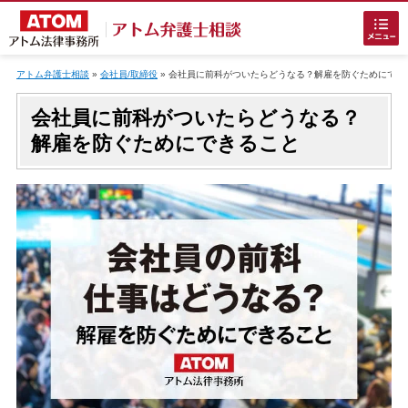
Skip
to
アトム弁護士相談
»
会社員/取締役
»
会社員に前科がついたらどうなる？解雇を防ぐためにでき
content
会社員に前科がついたらどうなる？
解雇を防ぐためにできること
ホームに戻る
刑事事件
でお困りの方
刑事事件の無料相談
接見・面会を弁護士に依頼