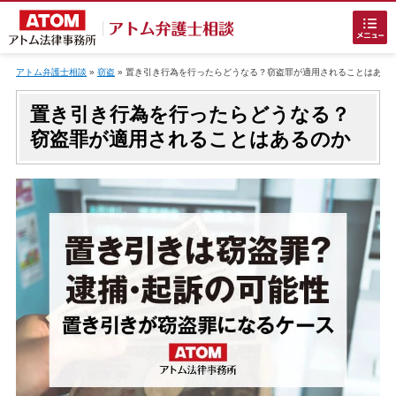
Skip
to
アトム弁護士相談
»
窃盗
»
置き引き行為を行ったらどうなる？窃盗罪が適用されることはある
content
置き引き行為を行ったらどうなる？
窃盗罪が適用されることはあるのか
ホームに戻る
刑事事件
でお困りの方
刑事事件の無料相談
接見・面会を弁護士に依頼