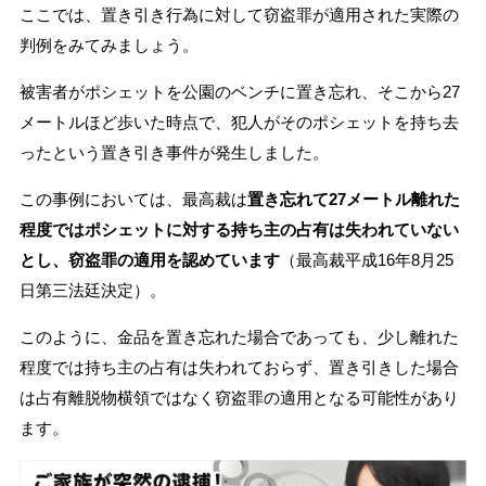
ここでは、置き引き行為に対して窃盗罪が適用された実際の
判例をみてみましょう。
被害者がポシェットを公園のベンチに置き忘れ、そこから27
メートルほど歩いた時点で、犯人がそのポシェットを持ち去
ったという置き引き事件が発生しました。
この事例においては、最高裁は
置き忘れて27メートル離れた
程度ではポシェットに対する持ち主の占有は失われていない
とし、窃盗罪の適用を認めています
（最高裁平成16年8月25
日第三法廷決定）。
このように、金品を置き忘れた場合であっても、少し離れた
程度では持ち主の占有は失われておらず、置き引きした場合
は占有離脱物横領ではなく窃盗罪の適用となる可能性があり
ます。