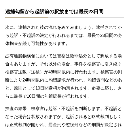
逮捕勾留から起訴前の釈放までは最長23日間
次に、逮捕された後の流れをみてみましょう。逮捕されてか
ら起訴・不起訴の決定が行われるまでは、最長で23日間の身
体拘束が続く可能性があります。
占有離脱物横領においては警察は微罪処分として釈放する場
合もありますが、それ以外の場合、事件を検察官に引き継ぐ
検察官送致（送検）が48時間以内に行われます。検察官の判
断により24時間以内に勾留請求が行われ、勾留質問などのあ
と、原則として10日間身柄が拘束されます。必要に応じ、さ
らに最長で10日間の勾留延長が行われます。
捜査の結果、検察官は起訴・不起訴を判断します。不起訴と
なった場合は釈放されますが、起訴されると略式裁判もしく
は正式裁判が開かれ、罰金刑や懲役刑などの刑罰が決定され