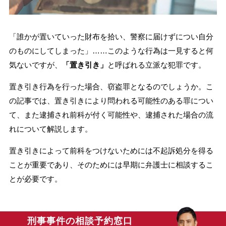
刑事事件を示談で解決したい
「誰かが置いていった財布を拾い、警察に届けずについ自分
のものにしてしまった」……このような行為は一見すると何
アトムについて
知りたい方
気ないですが、
「置き引き」
と呼ばれる立派な犯罪です。
弁護士紹介
置き引き行為を行った場合、窃盗罪となるのでしょうか。こ
の記事では、置き引きにより問われる可能性のある罪につい
て、また逮捕され前科が付く可能性や、逮捕された場合の流
弁護士費用
れについて解説します。
アクセス
置き引きによって前科をつけないためには不起訴処分を得る
ことが重要であり、そのためには早期に弁護士に相談するこ
とが必要です。
解決実績
ご依頼者からのお手紙
刑事事件の相談予約窓口