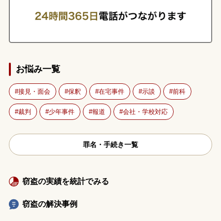
お悩み一覧
接見・面会
保釈
在宅事件
示談
前科
裁判
少年事件
報道
会社・学校対応
罪名・手続き一覧
窃盗の実績を統計でみる
窃盗の解決事例