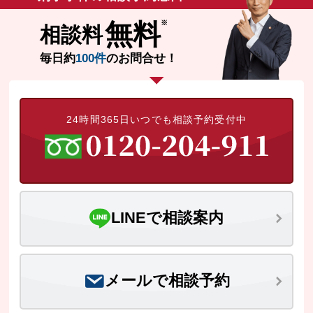
無料
相談料
刑事事件を示談で解決したい
毎日約
100件
のお問合せ！
アトムについて
知りたい方
弁護士紹介
24時間365日いつでも相談予約受付中
弁護士費用
アクセス
LINEで相談案内
解決実績
メールで相談予約
ご依頼者からのお手紙