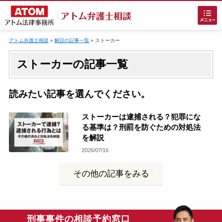
Skip
to
アトム弁護士相談
»
解説の記事一覧
»
ストーカー
content
ストーカーの記事一覧
読みたい記事を選んでください。
ストーカーは逮捕される？犯罪にな
ホームに戻る
る基準は？刑罰を防ぐための対処法
を解説
2026/07/16
刑事事件
でお困りの方
その他の記事をみる
刑事事件の無料相談
接見・面会を弁護士に依頼
刑事事件の相談予約窓口