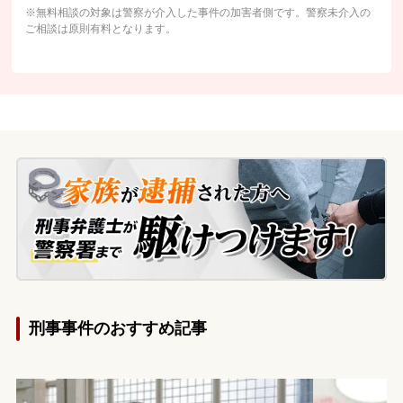
※無料相談の対象は警察が介入した事件の加害者側です。警察未介入の
無料相談の口コミ評判
ご相談は原則有料となります。
刑事事件について
知りたい方
刑事事件データベース
刑事事件のおすすめ記事