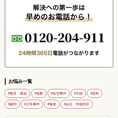
お悩み一覧
接見・面会
保釈
在宅事件
示談
前科
裁判
少年事件
報道
会社・学校対応