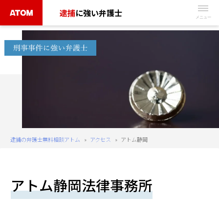
Skip
逮捕
に強い弁護士
to
無
content
料
相
談
予
約
は
こ
ち
逮捕の弁護士無料相談アトム
»
アクセス
»
アトム静岡
ら
タ
アトム静岡法律事務所
ッ
プ
で
電