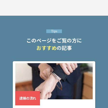
頼
す
る
メ
リ
ッ
ト
Tips
は
このページをご覧の方に
おすすめ
の記事
アト
ム弁
護士
事務
所の
特徴
は？
刑
逮捕の流れ
事