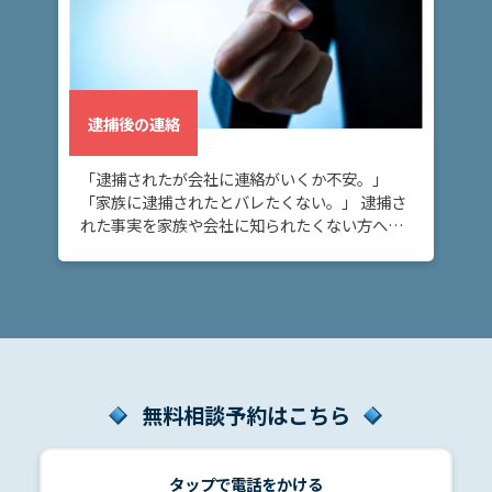
逮
捕
中
の
面
逮捕後の連絡
会
「逮捕されたが会社に連絡がいくか不安。」
「家族に逮捕されたとバレたくない。」 逮捕さ
逮
れた事実を家族や会社に知られたくない方へ。
捕
逮捕された時、警察から家族や会社に連絡が行
後
くかどうか不安になることもあるでしょう。特
の
に、警察か […]
連
絡
ア
無料相談予約はこちら
ト
ム
に
タップで電話をかける