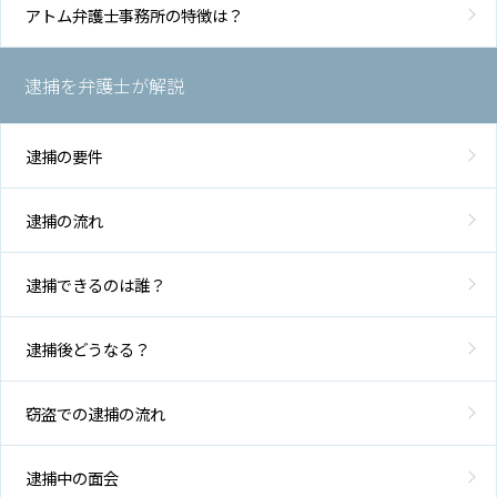
弁
アトム弁護士事務所の特徴は？
護
士
費
逮捕を弁護士が解説
用
逮捕の要件
地
図・
アク
逮捕の流れ
セス
逮捕できるのは誰？
逮捕後どうなる？
窃盗での逮捕の流れ
逮捕中の面会