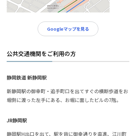
メールで相談予約
LINEで相談案内
Googleマップを見る
刑
事
公共交通機関をご利用の方
事
件
で
お
静岡鉄道 新静岡駅
悩
み
新静岡駅の御幸町・追手町口を出てすぐの横断歩道をお
な
堀側に渡った左手にある、お堀に面したビルの7階。
ら
お
電
JR静岡駅
話
を
静岡駅H出口を出て、駅を背に御幸通りを直進、江川町