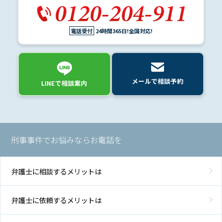
つ
い
て
電話受付
24時間365日!全国対応!
弁
護
士
メールで相談予約
LINEで相談案内
紹
介
解
刑事事件でお悩みならお電話を
決
事
例
と
弁護士に相談するメリットは
実
績
弁護士に依頼するメリットは