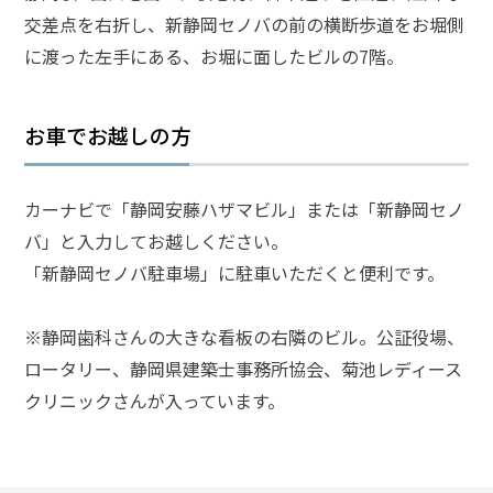
交差点を右折し、新静岡セノバの前の横断歩道をお堀側
弁
に渡った左手にある、お堀に面したビルの7階。
護
士
に
お車でお越しの方
相
談
す
る
カーナビで「静岡安藤ハザマビル」または「新静岡セノ
メ
バ」と入力してお越しください。
リ
ッ
「新静岡セノバ駐車場」に駐車いただくと便利です。
ト
は
※静岡歯科さんの大きな看板の右隣のビル。公証役場、
ロータリー、静岡県建築士事務所協会、菊池レディース
弁
クリニックさんが入っています。
護
士
に
依