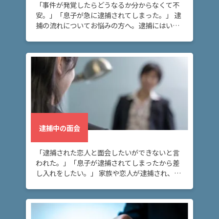
事
「事件が発覚したらどうなるか分からなくて不
件
安。」「息子が急に逮捕されてしまった。」 逮
の
捕の流れについてお悩みの方へ。逮捕にはいく
よ
つか種類がありますが、警察に逮捕された後
は、通常検察に送致され、検察官によって勾留
く
請求するか […]
あ
る
相
談・
お
悩
み
逮捕中の面会
「逮捕された恋人と面会したいができないと言
逮
われた。」「息子が逮捕されてしまったから差
捕
し入れをしたい。」 家族や恋人が逮捕され、面
の
会や差し入れをしたいと考えている方へ。この
流
ページでは、弁護士に刑事弁護を依頼すること
れ
で、接見 […]