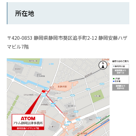
話
所在地
を
か
け
る
〒420-0853 静岡県静岡市葵区追手町2-12 静岡安藤ハザ
マビル7階
電
話
受
付
24
時
間
365
日!
全
国
対
応!