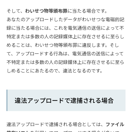
そして、
わいせつ物等頒布罪
に当たる場合です。
弁
護
あなたのアップロードしたデータがわいせつな電磁的記
士
録に当たる場合には、これを電気通信の送信によって不
に
特定または多数の人の記録媒体上に存在させるに至らし
相
談
めることは、わいせつ物等頒布罪に違反します。そし
す
て、アップロードする行為は、電気通信の送信によって
る
メ
不特定または多数の人の記録媒体上に存在させるに至ら
リ
しめることにあたるので、違法となるのです。
ッ
ト
は
違法アップロードで逮捕される場合
弁
護
士
に
違法アップロードで逮捕される場合としては、
ファイル
依