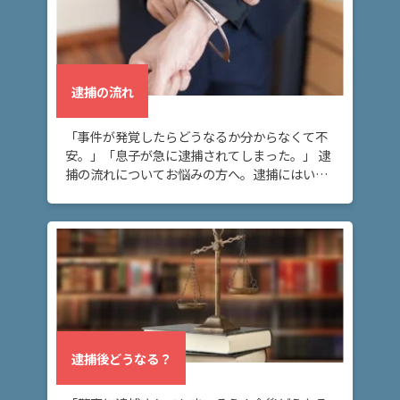
逮
捕
中
の
面
逮捕の流れ
会
「事件が発覚したらどうなるか分からなくて不
安。」「息子が急に逮捕されてしまった。」 逮
逮
捕の流れについてお悩みの方へ。逮捕にはいく
捕
つか種類がありますが、警察に逮捕された後
後
は、通常検察に送致され、検察官によって勾留
の
請求するか […]
連
絡
ア
ト
逮捕後どうなる？
ム
に