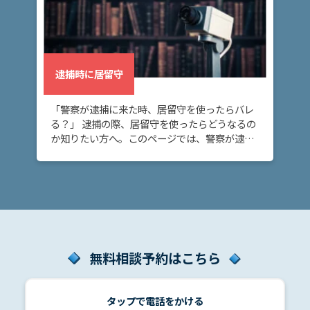
弁
護
士
費
用
逮捕時に居留守
地
「警察が逮捕に来た時、居留守を使ったらバレ
図・
る？」 逮捕の際、居留守を使ったらどうなるの
アク
か知りたい方へ。このページでは、警察が逮捕
セス
に来たときに居留守を使った場合、警察がどの
ような対応を取るのか解説していきます。 警察
が家に […]
無料相談予約はこちら
タップで電話をかける