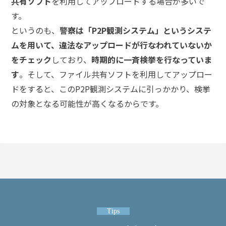
共有ソフト
を利用してアップロードする場合が多いで
頼
す
す。
る
というのも、
警察は「P2P観測システム」というシステ
メ
リ
ムを用いて、違法なアップロードが行なわれていないか
ッ
をチェック
しており、
時期的に一斉検挙を行なっていま
ト
は
す
。そして、ファイル共有ソフトを利用してアップロー
ドをすると、このP2P観測システムに引っかかり、検挙
の対象となる可能性が高くなるからです。
アト
ム弁
護士
事務
所の
特徴
は？
刑
Tips
事