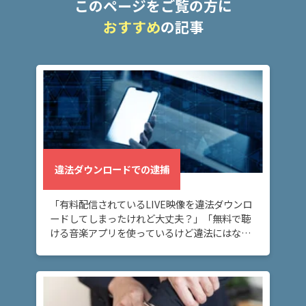
事
このページをご覧の方に
件
おすすめ
の記事
の
よ
く
あ
る
相
談・
お
悩
違法ダウンロードでの逮捕
み
「有料配信されているLIVE映像を違法ダウンロ
逮
ードしてしまったけれど大丈夫？」「無料で聴
捕
ける音楽アプリを使っているけど違法にはなら
の
ないの？」 音楽や映像の無料ダウンロードにつ
流
いて知りたい方へ。販売または有料配信されて
れ
いる […]