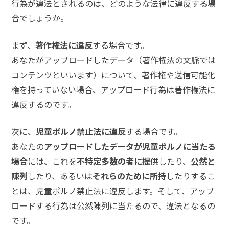
行為が違法とされるのは、どのような法律に違反する場
メールで相談予約
LINEで相談案内
合でしょうか。
まず、
著作権法に違反
する場合です。
あなたがアップロードしたデータ（著作権法の文脈では
刑
コンテンツといいます）について、著作権や送信可能化
事
権を持っていない場合、アップロード行為は著作権法に
事
件
違反するのです。
で
お
次に、
児童ポルノ禁止法に違反
する場合です。
悩
あなたの
アップロードしたデータが児童ポルノに当たる
み
な
場合
には、これを
不特定多数の者に提供
したり、
公然と
ら
陳列
したり、あるいは
それらのために所持
したりするこ
お
とは、児童ポルノ禁止法に違反します。そして、アップ
電
ロードする行為は公然陳列に当たるので、違法となるの
話
を
です。