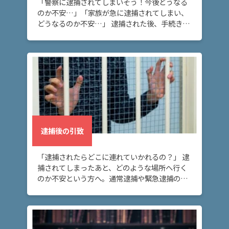
「警察に逮捕されてしまいそう！今後どうなる
つ
のか不安…」「家族が急に逮捕されてしまい、
い
どうなるのか不安…」 逮捕された後、手続きや
て
生活がどうなるのか知りたい方へ。 逮捕された
後は、警察で一通り捜査された後、検察に送致
されま […]
弁
護
士
紹
介
逮捕後の引致
解
決
事
「逮捕されたらどこに連れていかれるの？」 逮
例
捕されてしまったあと、どのような場所へ行く
と
のか不安という方へ。通常逮捕や緊急逮捕の場
実
合には、連れていかれる場所が逮捕状に指定さ
績
れているのに対して、現行犯逮捕の場合には、
まず最寄 […]