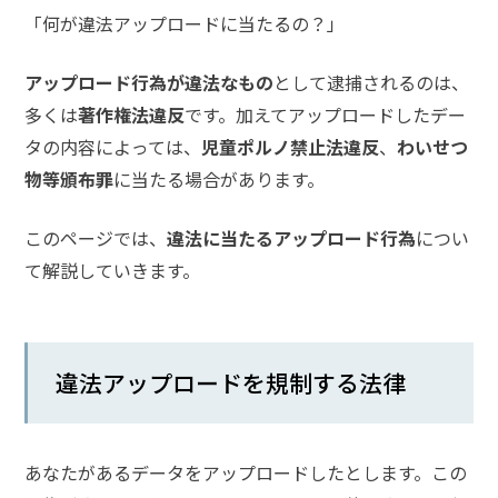
「何が違法アップロードに当たるの？」
話
を
か
アップロード行為が違法なもの
として逮捕されるのは、
け
多くは
著作権法違反
です。加えてアップロードしたデー
る
タの内容によっては、
児童ポルノ禁止法違反
、
わいせつ
物等頒布罪
に当たる場合があります。
電
話
受
このページでは、
違法に当たるアップロード行為
につい
付
24
て解説していきます。
時
間
365
日!
全
国
違法アップロードを規制する法律
対
応!
あなたがあるデータをアップロードしたとします。この