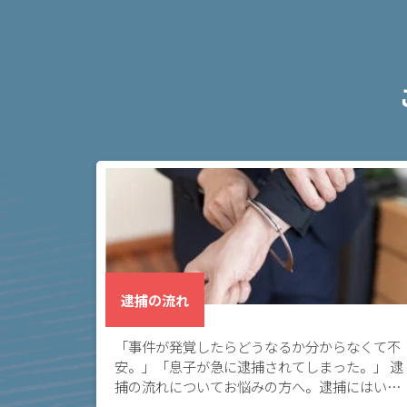
弁
護
士
に
依
頼
す
る
メ
リ
ッ
ト
は
逮捕の流れ
「事件が発覚したらどうなるか分からなくて不
アト
安。」「息子が急に逮捕されてしまった。」 逮
ム弁
捕の流れについてお悩みの方へ。逮捕にはいく
護士
つか種類がありますが、警察に逮捕された後