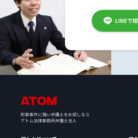
み
LINEで
逮
捕
の
流
れ
逮
捕
中
の
面
会
刑事事件に強い弁護士をお探しなら
アトム法律事務所弁護士法人
逮