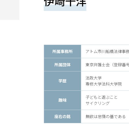
伊崎千洋
望
さ
れ
る
方
所属事務所
アトム市川船橋法律事
は
こ
所属団体
東京弁護士会（登録番号 6
ち
法政大学
学歴
専修大学法科大学院
ら
子どもと遊ぶこと
趣味
サイクリング
座右の銘
無欲は怠惰の基である
24