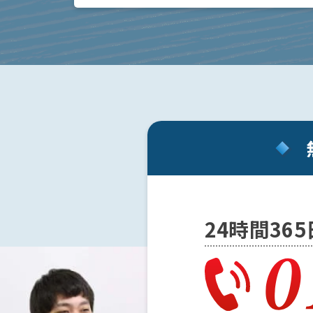
事務
は、通常検察に送致され、検察官によって勾留
所の
請求するか […]
特徴
は？
刑
事
事
件
の
よ
く
あ
24時間36
る
相
談・
お
悩