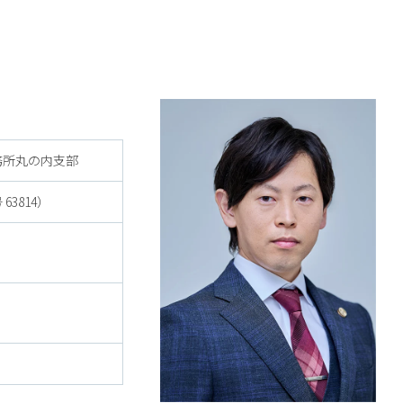
務所丸の内支部
3814）