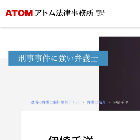
Skip
to
content
無
料
相
談
予
約
逮捕の弁護士無料相談アトム
»
弁護士紹介
»
伊崎千洋
を
ご
希