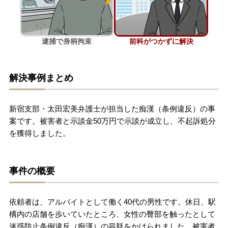
刑事事件を示談で解決したい
逮捕で身柄拘束
前科がつかずに解決
アトムについて
知りたい方
解決事例まとめ
弁護士紹介
新宿支部・太田宏美弁護士が担当した痴漢（条例違反）の事
弁護士費用
案です。被害者と示談金50万円で示談が成立し、不起訴処分
を獲得しました。
アクセス
事件の概要
解決実績
依頼者は、アルバイトとして働く40代の男性です。休日、駅
ご依頼者からのお手紙
構内の店舗を歩いていたところ、女性の臀部を触ったとして
迷惑防止条例違反（痴漢）の容疑をかけられました。被害者