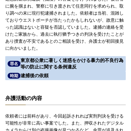
に腕を掴まれ、警察に引き渡されて任意同行を求められ、取
無料相談の口コミ評判
り調べの末に現行犯逮捕されました。依頼者は当初、混雑し
ておりウエストポーチが当たったかもしれないが、故意に触
った認識はないと容疑を否認していました。逮捕の連絡を受
刑事事件について
知りたい方
けたご家族から、過去に執行猶予つきの判決を受けたことが
あり捜査が不安であるとのご相談を受け、弁護士が初回接見
刑事事件データベース
に向かいました。
東京都公衆に著しく迷惑をかける暴力的不良行為
罪名
等の防止に関する条例違反
逮捕後の依頼
時期
弁護活動の内容
依頼者には前科があり、今回起訴されれば実刑判決を受ける
可能性が非常に高い事案でした。また、押収されたデジタル
カメラからは別の盗撮画像が見つかるなど、余罪が追及され