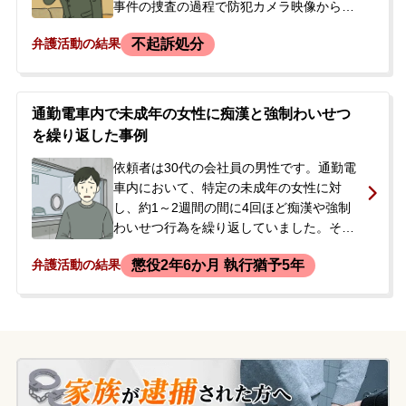
事件の捜査の過程で防犯カメラ映像から発
覚したものでした。依頼者は警察署で取り
不起訴処分
弁護活動の結果
調べを受け、事実を認めていました。依頼
者には過去にも痴漢行為（不起訴）の前歴
があったため、今後の刑事手続きや処分に
強い不安を抱いた依頼者の両親が、示談も
通勤電車内で未成年の女性に痴漢と強制わいせつ
視野に入れて当事務所へ相談に来られまし
を繰り返した事例
た。
依頼者は30代の会社員の男性です。通勤電
車内において、特定の未成年の女性に対
し、約1～2週間の間に4回ほど痴漢や強制
わいせつ行為を繰り返していました。その
うちの一件である痴漢行為で現行犯逮捕さ
懲役2年6か月 執行猶予5年
弁護活動の結果
れました。逮捕当初は容疑を否認していま
したが、検察官の取調べでは認めました。
弁護士と相談の上、他の余罪については黙
秘していましたが、スカート内に手を差し
入れ陰部を触った強制わいせつの容疑で再
逮捕された際に、その事実も認めました。
過去に同種の前歴がありました。逮捕・勾