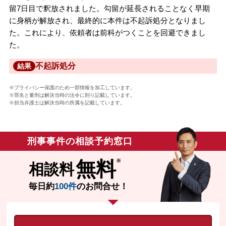
留7日目で釈放されました。勾留が延長されることなく早期
に身柄が解放され、最終的に本件は不起訴処分となりまし
た。これにより、依頼者は前科がつくことを回避できまし
た。
不起訴処分
結果
※プライバシー保護のため一部情報を加工しています。
※罪名と量刑は解決当時の法令に則り記載しています。
※担当弁護士は解決当時の所属を記載しています。
刑事事件の相談予約窓口
無料
相談料
毎日約
100件
のお問合せ！