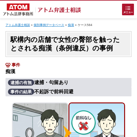
Skip
to
アトム弁護士相談
»
個別事例データベース
»
痴漢
»
ケース584
content
駅構内の店舗で女性の臀部を触った
とされる痴漢（条例違反）の事例
事件
痴漢
ホームに戻る
逮捕・勾留あり
逮捕の有無
不起訴で前科回避
事件の結果
刑事事件
でお困りの方
刑事事件の無料相談
接見・面会を弁護士に依頼