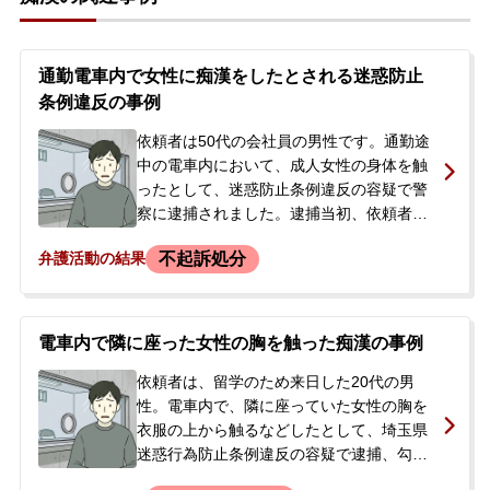
通勤電車内で女性に痴漢をしたとされる迷惑防止
条例違反の事例
依頼者は50代の会社員の男性です。通勤途
中の電車内において、成人女性の身体を触
ったとして、迷惑防止条例違反の容疑で警
察に逮捕されました。逮捕当初、依頼者は
「満員電車の中で手の甲が少し当たっただ
不起訴処分
弁護活動の結果
けだ」と容疑を否認していましたが、被害
者は「約10分間にわたり股間を触られた」
と主張しており、両者の言い分は大きく食
い違っていました。逮捕の翌日、検察官か
電車内で隣に座った女性の胸を触った痴漢の事例
ら勾留請求がされましたが、裁判官はこれ
を認めず、依頼者は釈放されました。逮捕
依頼者は、留学のため来日した20代の男
された当日に、依頼者の妻が当事務所の無
性。電車内で、隣に座っていた女性の胸を
料相談を利用され、当事者本人も弁護士へ
衣服の上から触るなどしたとして、埼玉県
の依頼を希望していたことから、正式に受
迷惑行為防止条例違反の容疑で逮捕、勾留
任するに至りました。
されました。相談者は当事者の勤務先の社