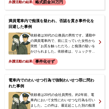
略式罰金30万円
弁護活動の結果
長で、当初ついていた国選弁護人が示談交
渉に失敗し、活動に不安を感じたため、私
選弁護人への切り替えを希望して相談に来
られました。当事者は日本語が片言でした
満員電車内で痴漢を疑われ、否認を貫き事件化を
が、勾留満期が迫る中、当事務所に弁護活
回避した事例
動を依頼されました。
依頼者は30代の公務員の男性です。通勤中
の満員電車内で、前に立っていた女性から
突然「お尻を触っただろ」と痴漢の疑いを
かけられました。依頼者は、リュックサッ
クを前に抱え、右手で支えていた状況で、
事件化せず
弁護活動の結果
痴漢行為を強く否認。しかし、被害者の主
張により駅で降車し、駅員室を経て警察署
で事情聴取を受けることになりました。警
察では、指紋やDNA鑑定のための資料採取
電車内でのわいせつ行為で強制わいせつ罪に問わ
が行われ、後日結果を連絡するとしてその
れた事例
日は帰宅しました。依頼者は身に覚えのな
い容疑をかけられ、刑事処分を受けること
依頼者は20代の会社員男性。約2年前、電
を大変不安に思い、今後の対応について相
車内において女性にわいせつな行為を行い
談するため、当事務所へ来所されました。
ました。この件は、最近起こした別の痴漢