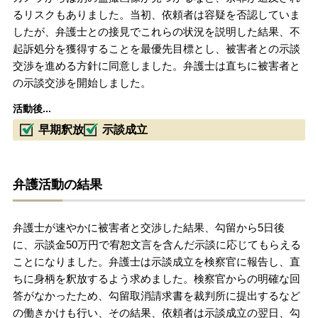
るリスクもありました。当初、依頼者は容疑を否認していま
したが、弁護士との接見でこれらの状況を説明した結果、不
起訴処分を獲得することを最優先目標とし、被害者との示談
交渉を進める方針に同意しました。弁護士は直ちに被害者と
の示談交渉を開始しました。
活動後...
早期釈放
示談成立
弁護活動の結果
弁護士が速やかに被害者と交渉した結果、勾留から5日後
に、示談金50万円で宥恕文言を含んだ示談に応じてもらえる
ことになりました。弁護士は示談成立を検察官に報告し、直
ちに身柄を釈放するよう求めました。検察官からの明確な回
答がなかったため、勾留取消請求書を裁判所に提出するなど
の働きかけも行い、その結果、依頼者は示談成立の翌日、勾