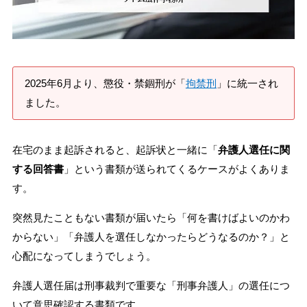
刑事事件を示談で解決したい
アトムについて
知りたい方
2025年6月より、懲役・禁錮刑が「
拘禁刑
」に統一され
ました。
弁護士紹介
在宅のまま起訴されると、起訴状と一緒に「
弁護人選任に関
弁護士費用
する回答書
」という書類が送られてくるケースがよくありま
す。
アクセス
突然見たこともない書類が届いたら「何を書けばよいのかわ
からない」「弁護人を選任しなかったらどうなるのか？」と
解決実績
心配になってしまうでしょう。
弁護人選任届は刑事裁判で重要な「刑事弁護人」の選任につ
ご依頼者からのお手紙
いて意思確認する書類です。