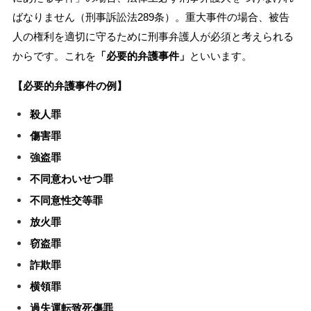
ばなりません（刑事訴訟法289条）。重大事件の場合、被告
人の権利を適切に守るために刑事弁護人が必須と考えられる
からです。これを
「必要的弁護事件」
といいます。
【必要的弁護事件の例】
殺人罪
傷害罪
強盗罪
不同意わいせつ罪
不同意性交等罪
放火罪
窃盗罪
詐欺罪
横領罪
過失運転致死傷罪