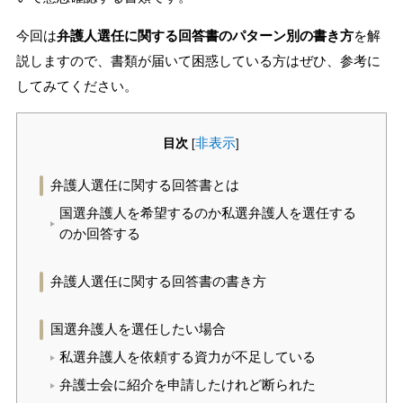
無料相談の口コミ評判
今回は
弁護人選任に関する回答書のパターン別の書き方
を解
説しますので、書類が届いて困惑している方はぜひ、参考に
してみてください。
刑事事件について
知りたい方
刑事事件データベース
目次
非表示
[
]
弁護人選任に関する回答書とは
国選弁護人を希望するのか私選弁護人を選任する
のか回答する
弁護人選任に関する回答書の書き方
国選弁護人を選任したい場合
私選弁護人を依頼する資力が不足している
弁護士会に紹介を申請したけれど断られた