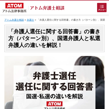
Skip
to
アトム弁護士相談
»
弁護士
»
「弁護人選任に関する回答書」の書き方（パターン別）、国選弁
content
「弁護人選任に関する回答書」の書き
方（パターン別）、国選弁護人と私選
弁護人の違いを解説！
ホームに戻る
刑事事件
でお困りの方
刑事事件の無料相談
接見・面会を弁護士に依頼