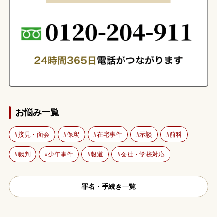
お悩み一覧
接見・面会
保釈
在宅事件
示談
前科
裁判
少年事件
報道
会社・学校対応
罪名・手続き一覧