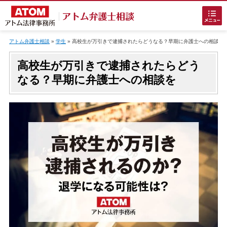
Skip
to
アトム弁護士相談
»
学生
»
高校生が万引きで逮捕されたらどうなる？早期に弁護士への相談を
content
高校生が万引きで逮捕されたらどう
なる？早期に弁護士への相談を
ホームに戻る
刑事事件
でお困りの方
刑事事件の無料相談
接見・面会を弁護士に依頼