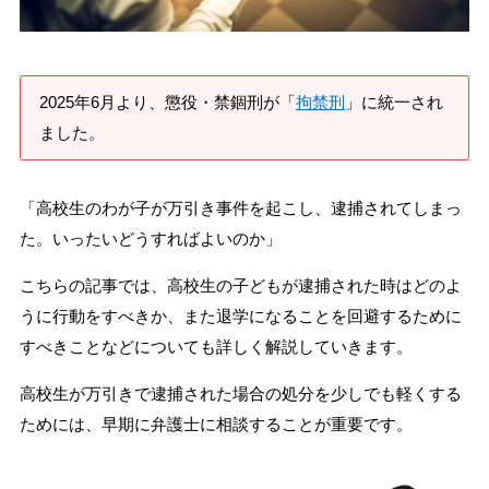
刑事事件を示談で解決したい
2025年6月より、懲役・禁錮刑が「
拘禁刑
」に統一され
アトムについて
知りたい方
ました。
弁護士紹介
「高校生のわが子が万引き事件を起こし、逮捕されてしまっ
た。いったいどうすればよいのか」
弁護士費用
こちらの記事では、高校生の子どもが逮捕された時はどのよ
うに行動をすべきか、また退学になることを回避するために
アクセス
すべきことなどについても詳しく解説していきます。
解決実績
高校生が万引きで逮捕された場合の処分を少しでも軽くする
ためには、早期に弁護士に相談することが重要です。
ご依頼者からのお手紙