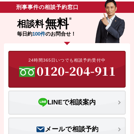
刑事事件の相談予約窓口
無料相談の口コミ評判
無料
相談料
刑事事件について
知りたい方
毎日約
100件
のお問合せ！
刑事事件データベース
24時間365日いつでも相談予約受付中
LINEで相談案内
メールで相談予約