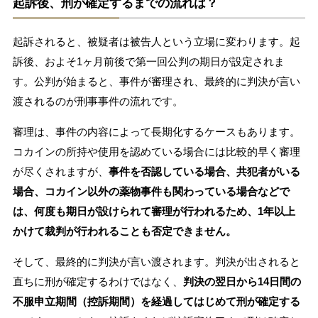
起訴後、刑が確定するまでの流れは？
起訴されると、被疑者は被告人という立場に変わります。起
訴後、およそ1ヶ月前後で第一回公判の期日が設定されま
す。公判が始まると、事件が審理され、最終的に判決が言い
渡されるのが刑事事件の流れです。
審理は、事件の内容によって長期化するケースもあります。
コカインの所持や使用を認めている場合には比較的早く審理
が尽くされますが、
事件を否認している場合、共犯者がいる
場合、コカイン以外の薬物事件も関わっている場合などで
は、何度も期日が設けられて審理が行われるため、1年以上
かけて裁判が行われることも否定できません。
そして、最終的に判決が言い渡されます。判決が出されると
直ちに刑が確定するわけではなく、
判決の翌日から14日間の
不服申立期間（控訴期間）を経過してはじめて刑が確定する