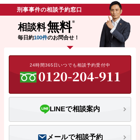
刑事事件の相談予約窓口
無料相談の口コミ評判
無料
相談料
刑事事件について
知りたい方
毎日約
100件
のお問合せ！
刑事事件データベース
24時間365日いつでも相談予約受付中
LINEで相談案内
メールで相談予約