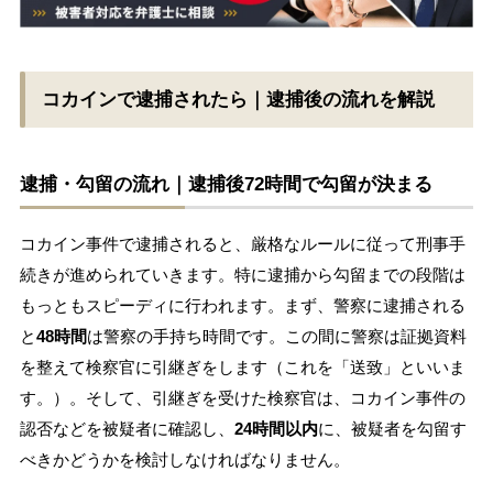
コカインで逮捕されたら｜逮捕後の流れを解説
逮捕・勾留の流れ｜逮捕後72時間で勾留が決まる
コカイン事件で逮捕されると、厳格なルールに従って刑事手
続きが進められていきます。特に逮捕から勾留までの段階は
もっともスピーディに行われます。まず、警察に逮捕される
と
48時間
は警察の手持ち時間です。この間に警察は証拠資料
を整えて検察官に引継ぎをします（これを「送致」といいま
す。）。そして、引継ぎを受けた検察官は、コカイン事件の
認否などを被疑者に確認し、
24時間以内
に、被疑者を勾留す
べきかどうかを検討しなければなりません。