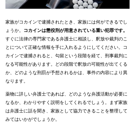
刑事事件を示談で解決したい
家族がコカインで逮捕されたとき、家族には何ができるでし
ょうか。
コカインは懲役刑が用意されている重い犯罪です。
アトムについて
知りたい方
すぐに法律の専門家である弁護士に相談し、釈放や裁判のこ
とについて正確な情報を手に入れるようにしてください。コ
弁護士紹介
カインで逮捕されると、勾留という段階を経て、刑事裁判に
なる可能性があります。どの段階で釈放の可能性が出てくる
弁護士費用
か、どのような刑罰が予想されるかは、事件の内容により異
なります。
アクセス
薬物に詳しい弁護士であれば、どのような弁護活動が必要に
なるか、わかりやすく説明をしてくれるでしょう。まず家族
解決実績
は弁護士に話を聞き、家族として協力できることを整理して
みてはいかがでしょうか。
ご依頼者からのお手紙