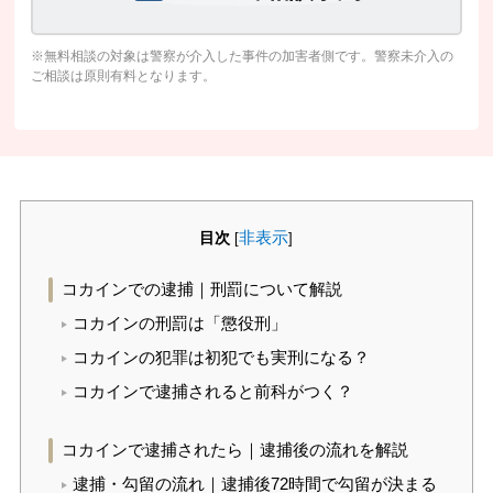
※無料相談の対象は警察が介入した事件の加害者側です。警察未介入の
ご相談は原則有料となります。
目次
非表示
[
]
コカインでの逮捕｜刑罰について解説
コカインの刑罰は「懲役刑」
コカインの犯罪は初犯でも実刑になる？
コカインで逮捕されると前科がつく？
コカインで逮捕されたら｜逮捕後の流れを解説
逮捕・勾留の流れ｜逮捕後72時間で勾留が決まる