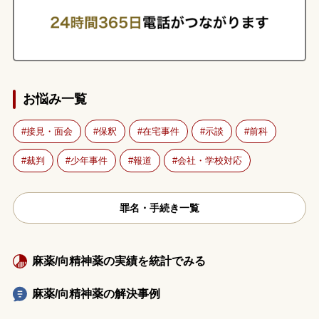
お悩み一覧
接見・面会
保釈
在宅事件
示談
前科
裁判
少年事件
報道
会社・学校対応
罪名・手続き一覧
麻薬/向精神薬の実績を統計でみる
麻薬/向精神薬の解決事例