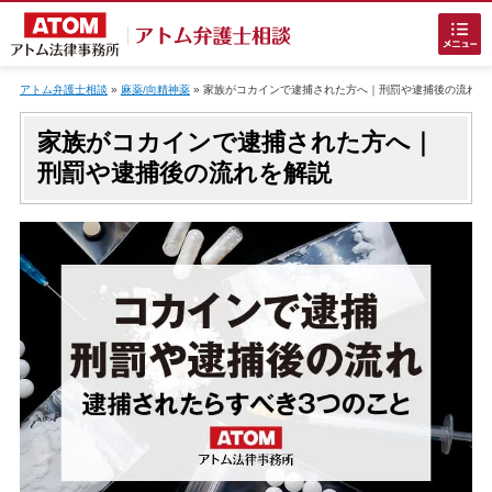
Skip
to
アトム弁護士相談
»
麻薬/向精神薬
»
家族がコカインで逮捕された方へ｜刑罰や逮捕後の流れを
content
家族がコカインで逮捕された方へ｜
刑罰や逮捕後の流れを解説
ホームに戻る
刑事事件
でお困りの方
刑事事件の無料相談
接見・面会を弁護士に依頼