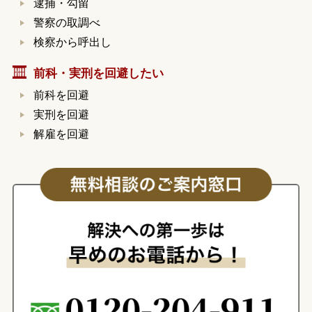
逮捕・勾留
警察の取調べ
検察から呼出し
前科・実刑を回避したい
前科を回避
実刑を回避
解雇を回避