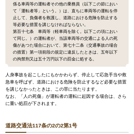
係る車両等の運転者その他の乗務員（以下この節におい
無料相談の口コミ評判
て「運転者等」という。）は、直ちに車両等の運転を停
止して、負傷者を救護し、道路における危険を防止する
等必要な措置を講じなければならない。
刑事事件について
第百十七条 車両等（軽車両を除く。以下この項におい
知りたい方
て同じ。）の運転者が、当該車両等の交通による人の死
傷があつた場合において、第七十二条（交通事故の場合
刑事事件データベース
の措置）第一項前段の規定に違反したときは、五年以下
の拘禁刑又は五十万円以下の罰金に処する。
人身事故を起こしたにもかかわらず、停止して応急手当や救
急車を呼ばず、道路における危険を防止するなど必要な措置
を講じなかったときは、この罪に当たります。
なお、「人の死傷」が運転者の運転に起因する場合は、さら
に重い処罰が下されます。
道路交通法117条の2の2第1号