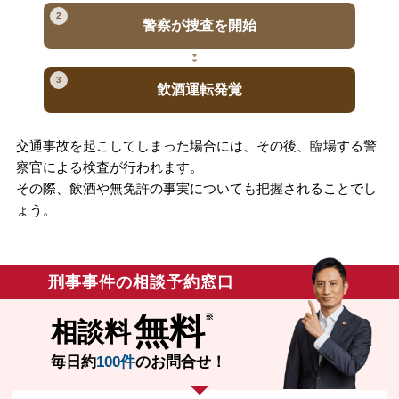
2
警察が捜査を開始
3
飲酒運転発覚
交通事故を起こしてしまった場合には、その後、臨場する警
察官による検査が行われます。
その際、飲酒や無免許の事実についても把握されることでし
ょう。
刑事事件の相談予約窓口
無料
相談料
毎日約
100件
のお問合せ！