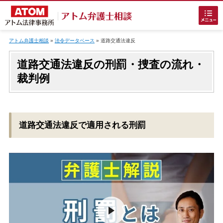
Skip
to
アトム弁護士相談
»
法令データベース
»
道路交通法違反
content
道路交通法違反の刑罰・捜査の流れ・
裁判例
ホームに戻る
道路交通法違反で適用される刑罰
刑事事件
でお困りの方
刑事事件の無料相談
接見・面会を弁護士に依頼