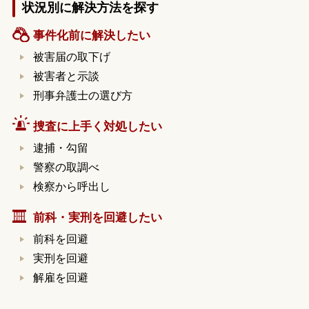
状況別に解決方法を探す
事件化前に解決したい
被害届の取下げ
被害者と示談
刑事弁護士の選び方
捜査に上手く対処したい
逮捕・勾留
警察の取調べ
検察から呼出し
前科・実刑を回避したい
前科を回避
実刑を回避
解雇を回避