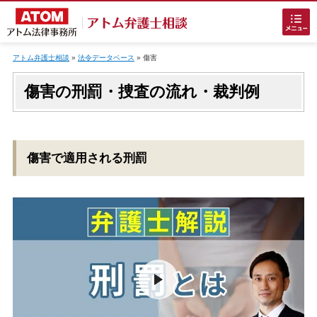
Skip
to
アトム弁護士相談
»
法令データベース
»
傷害
content
傷害の刑罰・捜査の流れ・裁判例
傷害で適用される刑罰
ホームに戻る
刑事事件
でお困りの方
刑事事件の無料相談
接見・面会を弁護士に依頼