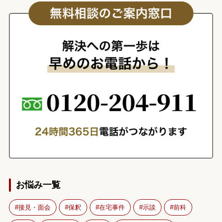
お悩み一覧
接見・面会
保釈
在宅事件
示談
前科