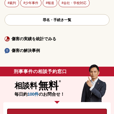
裁判
少年事件
報道
会社・学校対応
罪名・手続き一覧
傷害の実績を統計でみる
傷害の解決事例
刑事事件の相談予約窓口
無料
相談料
毎日約
100件
のお問合せ！