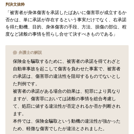
判決文抜粋
「被害者が身体傷害を承諾したばあいに傷害罪が成立するか
否かは、単に承諾が存在するという事実だけでなく、右承諾
を得た動機、目的、身体傷害の手段、方法、損傷の部位、程
度など諸般の事情を照らし合せて決すべきものである」
弁護士の解説
保険金を騙取するために、被害者の承諾を得てわざと
自動車事故を起こして傷害を負わせた事案で、被害者
の承諾は、傷害罪の違法性を阻却するものでないとし
た判例です。
被害者の承諾がある場合の効果は、犯罪により異なり
ますが、傷害罪においては諸般の事情を総合考慮し
て、処罰に値する違法性が否定されるか否か判断され
ます。
本件では、保険金騙取という動機の違法性が強かった
ため、軽微な傷害でしたが違法とされました。