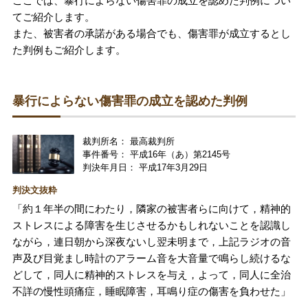
ここでは、暴行によらない傷害罪の成立を認めた判例につい
てご紹介します。
また、被害者の承諾がある場合でも、傷害罪が成立するとし
た判例もご紹介します。
暴行によらない傷害罪の成立を認めた判例
裁判所名： 最高裁判所
事件番号： 平成16年（あ）第2145号
判決年月日： 平成17年3月29日
判決文抜粋
「約１年半の間にわたり，隣家の被害者らに向けて，精神的
ストレスによる障害を生じさせるかもしれないことを認識し
ながら，連日朝から深夜ないし翌未明まで，上記ラジオの音
声及び目覚まし時計のアラーム音を大音量で鳴らし続けるな
どして，同人に精神的ストレスを与え，よって，同人に全治
不詳の慢性頭痛症，睡眠障害，耳鳴り症の傷害を負わせた」