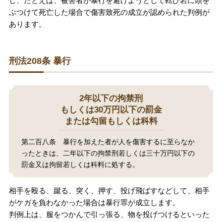
し、たとえば、被害者が暴行を避けようとして転び岩に頭を
ぶつけて死亡した場合で傷害致死の成立が認められた判例が
あります。
刑法208条 暴行
2年以下の拘禁刑
もしくは30万円以下の罰金
または勾留もしくは科料
第二百八条 暴行を加えた者が人を傷害するに至らなか
ったときは、二年以下の拘禁刑若しくは三十万円以下の
罰金又は拘留若しくは科料に処する。
相手を殴る、蹴る、突く、押す、投げ飛ばすなどして、相手
がケガを負わなかった場合は暴行罪が成立します。
判例上は、服をつかんで引っ張る、物を投げつけるといった