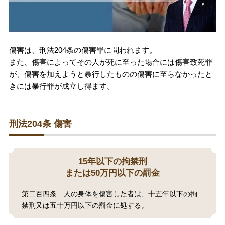
刑事事件を示談で解決したい
傷害は、刑法204条の傷害罪に問われます。
アトムについて
知りたい方
また、傷害によってその人が死に至った場合には傷害致死罪
が、傷害を加えようと暴行したものの傷害に至らなかったと
弁護士紹介
きには暴行罪が成立し得ます。
弁護士費用
刑法204条 傷害
アクセス
15年以下の拘禁刑
または50万円以下の罰金
解決実績
第二百四条 人の身体を傷害した者は、十五年以下の拘
禁刑又は五十万円以下の罰金に処する。
ご依頼者からのお手紙