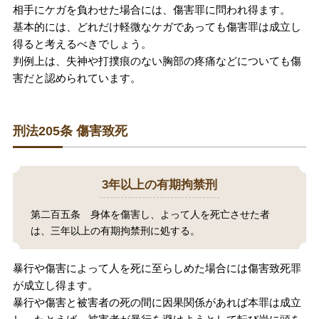
相手にケガを負わせた場合には、傷害罪に問われ得ます。
無料相談の口コミ評判
基本的には、どれだけ軽微なケガであっても傷害罪は成立し
得ると考えるべきでしょう。
判例上は、失神や打撲痕のない胸部の疼痛などについても傷
刑事事件について
知りたい方
害だと認められています。
刑事事件データベース
刑法205条 傷害致死
3年以上の有期拘禁刑
第二百五条 身体を傷害し、よって人を死亡させた者
は、三年以上の有期拘禁刑に処する。
暴行や傷害によって人を死に至らしめた場合には傷害致死罪
が成立し得ます。
暴行や傷害と被害者の死の間に因果関係があれば本罪は成立