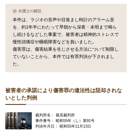
弁護士の解説
本件は、ラジオの音声や目覚まし時計のアラーム音
を、約1年半にわたって早朝から深夜・未明まで鳴ら
し続けるなどした事案で、被害者は精神的ストレスで
慢性頭痛症や睡眠障害などを負いました。
傷害罪は、傷害結果を生じさせる方法について制限し
ていないことから、本件では有罪判決が下されまし
た。
被害者の承諾により傷害罪の違法性は阻却されな
いとした判例
裁判所名： 最高裁判所
事件番号： 昭和55年（し）第91号
判決年月日： 昭和55年11月13日