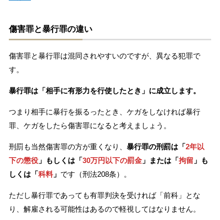
傷害罪と暴行罪の違い
傷害罪と暴行罪は混同されやすいのですが、異なる犯罪で
す。
暴行罪は「相手に有形力を行使したとき」に成立します。
つまり相手に暴行を振るったとき、ケガをしなければ暴行
罪、ケガをしたら傷害罪になると考えましょう。
刑罰も当然傷害罪の方が重くなり、
暴行罪の刑罰は「
2年以
下の懲役
」もしくは「
30万円以下の罰金
」または「
拘留
」も
しくは「
科料
」
です（刑法208条）。
ただし暴行罪であっても有罪判決を受ければ「前科」とな
り、解雇される可能性はあるので軽視してはなりません。