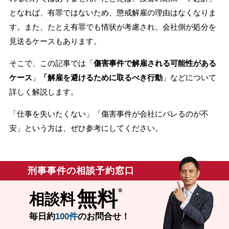
となれば、有罪ではないため、懲戒解雇の理由はなくなりま
無料相談の口コミ評判
す。また、たとえ有罪でも情状が考慮され、会社側が処分を
見送るケースもあります。
刑事事件について
知りたい方
そこで、この記事では「
傷害事件で解雇される可能性がある
ケース
」
「解雇を避けるために取るべき行動
」などについて
刑事事件データベース
詳しく解説します。
「仕事を失いたくない」「傷害事件が会社にバレるのが不
安」という方は、ぜひ参考にしてください。
刑事事件の相談予約窓口
無料
相談料
毎日約
100件
のお問合せ！