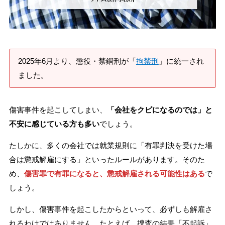
刑事事件を示談で解決したい
アトムについて
知りたい方
2025年6月より、懲役・禁錮刑が「
拘禁刑
」に統一され
ました。
弁護士紹介
傷害事件を起こしてしまい、
「会社をクビになるのでは」と
弁護士費用
不安に感じている方も多い
でしょう。
たしかに、多くの会社では就業規則に「有罪判決を受けた場
アクセス
合は懲戒解雇にする」といったルールがあります。そのた
め、
傷害罪で有罪になると、懲戒解雇される可能性はある
で
解決実績
しょう。
しかし、傷害事件を起こしたからといって、必ずしも解雇さ
ご依頼者からのお手紙
れるわけではありません。たとえば、捜査の結果「不起訴」