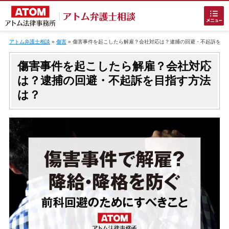
Skip
to
アトム弁護士相談
»
傷害
»
傷害事件を起こしたら解雇？会社対応は？逮捕の回避・不起訴を目
content
傷害事件を起こしたら解雇？会社対応
は？逮捕の回避・不起訴を目指す方法
は？
ホームに戻る
刑事事件
でお困りの方
刑事事件の無料相談
接見・面会を弁護士に依頼