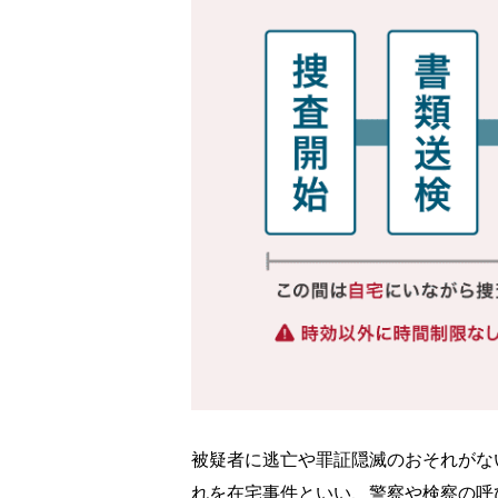
被疑者に逃亡や罪証隠滅のおそれがな
れを在宅事件といい、警察や検察の呼