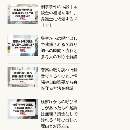
刑事事件の示談｜示
談金の相場や条件、
弁護士に依頼するメ
リット
警察からの呼び出し
で逮捕される？取り
調べの時間・流れと
参考人の対応を解説
警察の取り調べは録
音できる？ひどい恫
喝や自白強要から身
を守る方法を解説
検察庁からの呼び出
しがあったら不起訴
は無理？罰金なしで
帰れる？呼び出しの
理由と対応方法