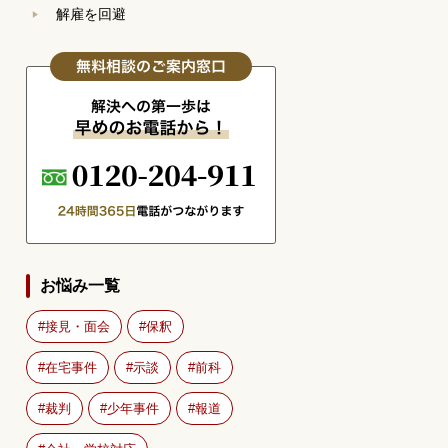
解雇を回避
お悩み一覧
接見・面会
保釈
在宅事件
示談
前科
裁判
少年事件
報道