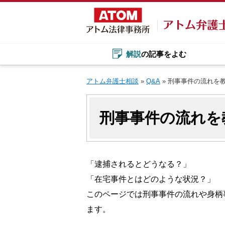
Skip
to
content
解説
の記事をよむ
アトム弁護士相談
»
Q&A
»
刑事事件の流れを
刑事事件の流れを
「逮捕されるとどうなる？」
「在宅事件とはどのような状況？」
このページでは刑事事件の流れや身柄
ます。