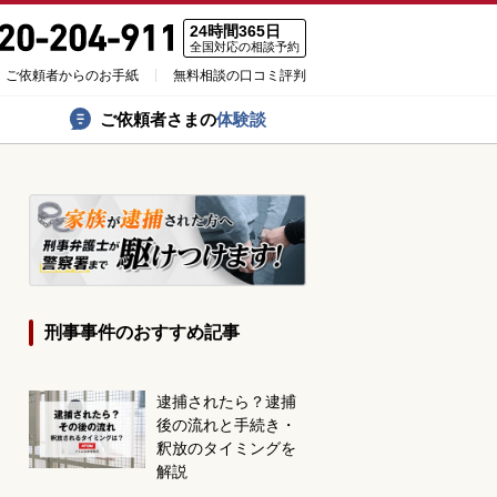
24時間365日
全国対応の相談予約
ご依頼者からのお手紙
無料相談の口コミ評判
ご依頼者さまの
体験談
刑事事件のおすすめ記事
逮捕されたら？逮捕
後の流れと手続き・
釈放のタイミングを
解説