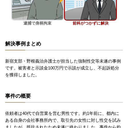
刑事事件を示談で解決したい
逮捕で身柄拘束
前科がつかずに解決
アトムについて
知りたい方
解決事例まとめ
弁護士紹介
新宿支部・野根義治弁護士が担当した強制性交等未遂の事例
弁護士費用
です。被害者と示談金100万円で示談が成立し、不起訴処分
を獲得しました。
アクセス
事件の概要
解決実績
依頼者は40代で自営業を営む男性です。約1年前に、都内に
ご依頼者からのお手紙
ある自身の会社事務所内で、取引先の女性に対し性交を試み
ましたが、抵抗されたため未遂に終わりました。事件から約