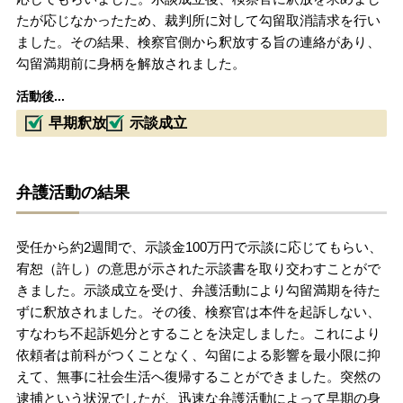
たが応じなかったため、裁判所に対して勾留取消請求を行い
ました。その結果、検察官側から釈放する旨の連絡があり、
勾留満期前に身柄を解放されました。
活動後...
早期釈放
示談成立
弁護活動の結果
受任から約2週間で、示談金100万円で示談に応じてもらい、
宥恕（許し）の意思が示された示談書を取り交わすことがで
きました。示談成立を受け、弁護活動により勾留満期を待た
ずに釈放されました。その後、検察官は本件を起訴しない、
すなわち不起訴処分とすることを決定しました。これにより
依頼者は前科がつくことなく、勾留による影響を最小限に抑
えて、無事に社会生活へ復帰することができました。突然の
逮捕という状況でしたが、迅速な弁護活動によって早期の身