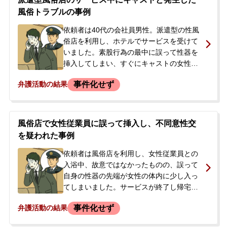
風俗トラブルの事例
依頼者は40代の会社員男性。派遣型の性風
俗店を利用し、ホテルでサービスを受けて
いました。素股行為の最中に誤って性器を
挿入してしまい、すぐにキャストの女性か
ら指摘されたため行為を中断しました。サ
事件化せず
弁護活動の結果
ービス終了後、店の関係者から「連絡がな
い場合は警察に言う」という趣旨のショー
トメッセージが届きました。依頼者は前
科・前歴がなく、事件化することを避けた
風俗店で女性従業員に誤って挿入し、不同意性交
いとの思いから、当事務所に相談されまし
を疑われた事例
た。
依頼者は風俗店を利用し、女性従業員との
入浴中、故意ではなかったものの、誤って
自身の性器の先端が女性の体内に少し入っ
てしまいました。サービスが終了し帰宅し
ている際に、店舗スタッフから「本番行為
事件化せず
弁護活動の結果
がなかったか確認したいので店に来てほし
い」との電話がありました。依頼者は故意