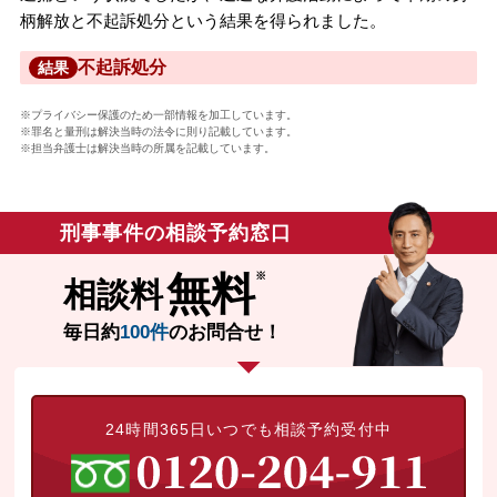
柄解放と不起訴処分という結果を得られました。
不起訴処分
結果
※プライバシー保護のため一部情報を加工しています。
※罪名と量刑は解決当時の法令に則り記載しています。
※担当弁護士は解決当時の所属を記載しています。
刑事事件の相談予約窓口
無料
相談料
毎日約
100件
のお問合せ！
24時間365日いつでも相談予約受付中