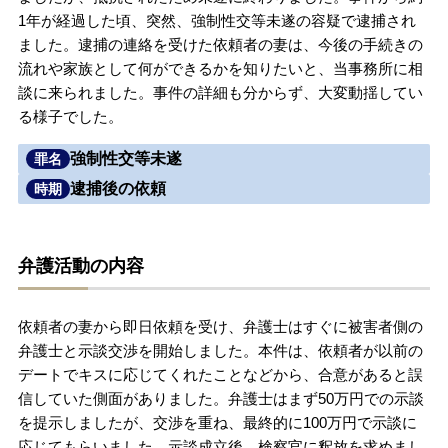
1年が経過した頃、突然、強制性交等未遂の容疑で逮捕され
無料相談の口コミ評判
ました。逮捕の連絡を受けた依頼者の妻は、今後の手続きの
流れや家族として何ができるかを知りたいと、当事務所に相
談に来られました。事件の詳細も分からず、大変動揺してい
刑事事件について
知りたい方
る様子でした。
刑事事件データベース
強制性交等未遂
罪名
逮捕後の依頼
時期
弁護活動の内容
依頼者の妻から即日依頼を受け、弁護士はすぐに被害者側の
弁護士と示談交渉を開始しました。本件は、依頼者が以前の
デートでキスに応じてくれたことなどから、合意があると誤
信していた側面がありました。弁護士はまず50万円での示談
を提示しましたが、交渉を重ね、最終的に100万円で示談に
応じてもらいました。示談成立後、検察官に釈放を求めまし