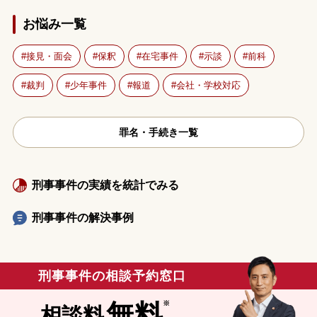
お悩み一覧
接見・面会
保釈
在宅事件
示談
前科
裁判
少年事件
報道
会社・学校対応
罪名・手続き一覧
刑事事件の実績を統計でみる
刑事事件の解決事例
刑事事件の相談予約窓口
無料
相談料