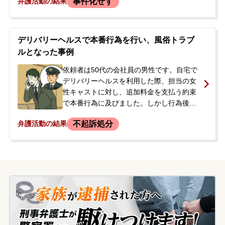
事件化せず
弁護活動の結果
被害届を出す」と連絡があり、示談金とし
て当初500万円、後に100万円を要望されま
した。依頼者には前科・前歴がなく、警察
沙汰になることを強く恐れ、当事務所に相
デリバリーヘルスで本番行為を行い、風俗トラブ
談されました。
ルとなった事例
依頼者は50代の会社員の男性です。自宅で
デリバリーヘルスを利用した際、担当の女
性キャストに対し、追加料金を支払う約束
で本番行為に及びました。しかし行為後、
依頼者が値下げ交渉をしたことをきっかけ
不起訴処分
弁護活動の結果
にトラブルに発展。女性が店舗に連絡し、
警察が介入する事態となりました。警察の
聴取に対し、依頼者は怖くなって本番行為
を否定してしまいましたが、女性側はDNA
鑑定を受けると主張。鑑定によって事実が
明らかになることを恐れた依頼者は、今後
の対応について相談するため、当事務所に
来所されました。