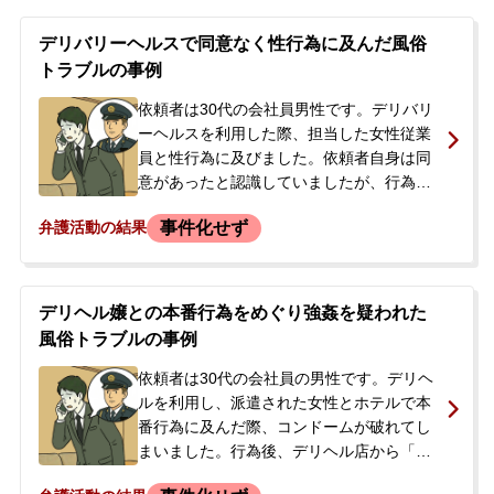
ではないと否定しましたが、店舗に折り返
し連絡する前に、今後の対応について弁護
デリバリーヘルスで同意なく性行為に及んだ風俗
士に相談されました。
トラブルの事例
依頼者は30代の会社員男性です。デリバリ
ーヘルスを利用した際、担当した女性従業
員と性行為に及びました。依頼者自身は同
意があったと認識していましたが、行為
後、女性から「本番行為を強要された」と
事件化せず
弁護活動の結果
指摘されました。さらに、「今後のことを
話す必要がある」として連絡先の交換を求
められ、断ると民間のトラブル解決を謳う
事業所へ来るよう要望されました。依頼者
デリヘル嬢との本番行為をめぐり強姦を疑われた
はこの要望を不審に思い、また、刑事事件
風俗トラブルの事例
化することを恐れ、弊所へご相談されまし
た。相談当時は、まだ警察への被害届は提
依頼者は30代の会社員の男性です。デリヘ
出されておらず、警察が介入する前の段階
ルを利用し、派遣された女性とホテルで本
でした。
番行為に及んだ際、コンドームが破れてし
まいました。行為後、デリヘル店から「女
性が中に出されたと言っている」「警察に