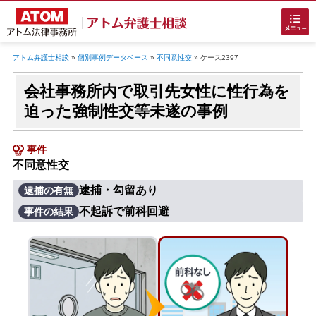
Skip
to
アトム弁護士相談
»
個別事例データベース
»
不同意性交
»
ケース2397
content
会社事務所内で取引先女性に性行為を
迫った強制性交等未遂の事例
事件
不同意性交
ホームに戻る
逮捕・勾留あり
逮捕の有無
不起訴で前科回避
事件の結果
刑事事件
でお困りの方
刑事事件の無料相談
接見・面会を弁護士に依頼