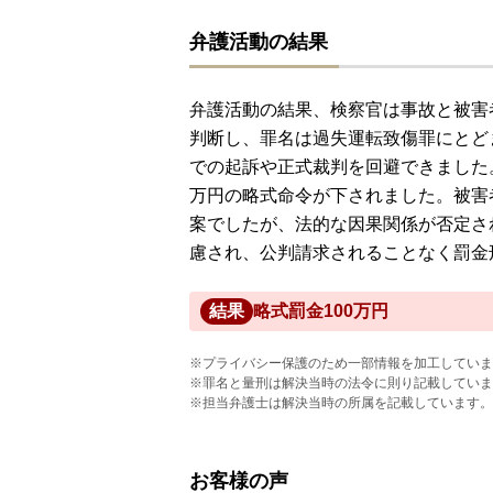
弁護活動の結果
弁護活動の結果、検察官は事故と被害
判断し、罪名は過失運転致傷罪にとど
での起訴や正式裁判を回避できました
万円の略式命令が下されました。被害
案でしたが、法的な因果関係が否定さ
慮され、公判請求されることなく罰金
結果
略式罰金100万円
※プライバシー保護のため一部情報を加工していま
※罪名と量刑は解決当時の法令に則り記載していま
※担当弁護士は解決当時の所属を記載しています。
お客様の声