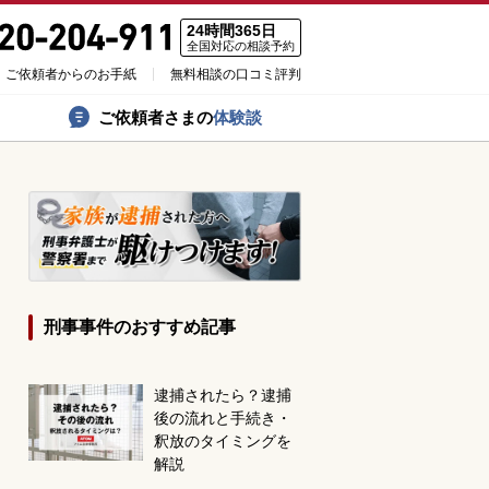
24時間365日
全国対応の相談予約
ご依頼者からのお手紙
無料相談の口コミ評判
ご依頼者さまの
体験談
刑事事件のおすすめ記事
逮捕されたら？逮捕
後の流れと手続き・
釈放のタイミングを
解説