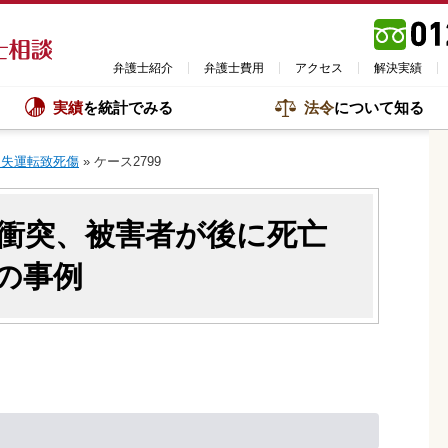
弁護士紹介
弁護士費用
アクセス
解決実績
実績
を統計でみる
法令
について知る
過失運転致死傷
»
ケース2799
衝突、被害者が後に死亡
の事例