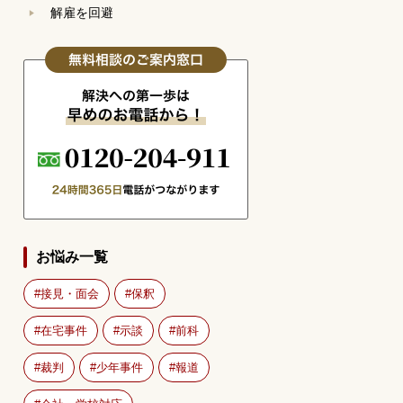
解雇を回避
お悩み一覧
接見・面会
保釈
在宅事件
示談
前科
裁判
少年事件
報道