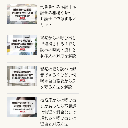
刑事事件の示談｜示
談金の相場や条件、
弁護士に依頼するメ
リット
警察からの呼び出し
で逮捕される？取り
調べの時間・流れと
参考人の対応を解説
警察の取り調べは録
音できる？ひどい恫
喝や自白強要から身
を守る方法を解説
検察庁からの呼び出
しがあったら不起訴
は無理？罰金なしで
帰れる？呼び出しの
理由と対応方法