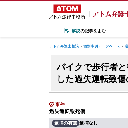
Skip
to
content
解説
の記事をよむ
アトム弁護士相談
»
個別事例データベース
»
バイクで歩行者と
した過失運転致傷
事件
過失運転致死傷
逮捕の有無
逮捕なし