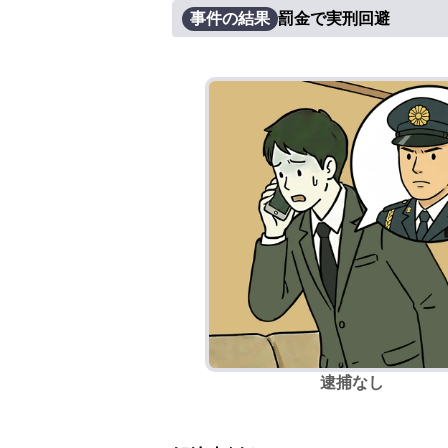
事件の結果
罰金で実刑回避
逮捕なし