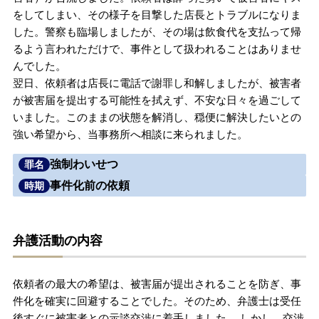
をしてしまい、その様子を目撃した店長とトラブルになりま
無料相談の口コミ評判
した。警察も臨場しましたが、その場は飲食代を支払って帰
るよう言われただけで、事件として扱われることはありませ
んでした。
刑事事件について
知りたい方
翌日、依頼者は店長に電話で謝罪し和解しましたが、被害者
が被害届を提出する可能性を拭えず、不安な日々を過ごして
刑事事件データベース
いました。このままの状態を解消し、穏便に解決したいとの
強い希望から、当事務所へ相談に来られました。
強制わいせつ
罪名
事件化前の依頼
時期
弁護活動の内容
依頼者の最大の希望は、被害届が提出されることを防ぎ、事
件化を確実に回避することでした。そのため、弁護士は受任
後すぐに被害者との示談交渉に着手しました。 しかし、交渉