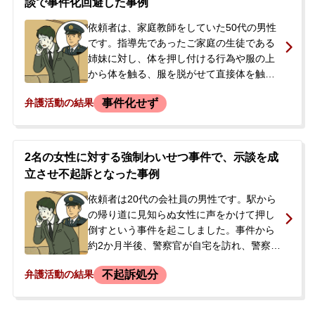
談で事件化回避した事例
依頼者は、家庭教師をしていた50代の男性
です。指導先であったご家庭の生徒である
姉妹に対し、体を押し付ける行為や服の上
から体を触る、服を脱がせて直接体を触る
などといったわいせつな行為を約1年間にわ
事件化せず
弁護活動の結果
たり行いました。<br /> 後日、依頼者は本
件とは別のわいせつ事件で逮捕され、その
取り調べ中に本件を自白。別件については
示談が成立し釈放されました。その際、警
2名の女性に対する強制わいせつ事件で、示談を成
察官からは本件についても終了したかのよ
立させ不起訴となった事例
うな説明がありましたが、被害者の母親か
ら「元に戻してください」という趣旨の連
依頼者は20代の会社員の男性です。駅から
絡があり、対応に困って相談に至りまし
の帰り道に見知らぬ女性に声をかけて押し
た。
倒すという事件を起こしました。事件から
約2か月半後、警察官が自宅を訪れ、警察署
で事情聴取を受けました。その日は帰宅を
不起訴処分
弁護活動の結果
許されたものの、後日再び呼び出しを受
け、警察官からは「前科がついて執行猶予
になるだろう」と告げられました。このま