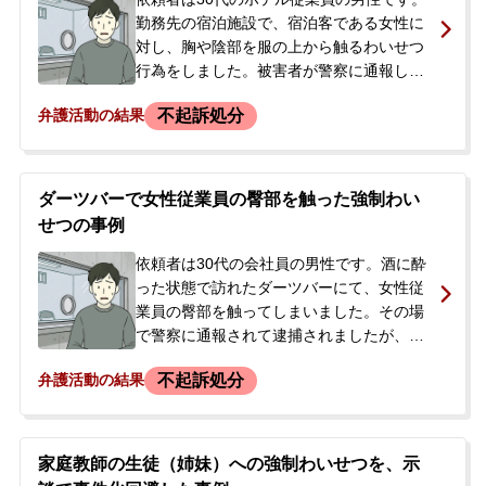
者に対する強制わいせつ未遂の余罪が発覚
勤務先の宿泊施設で、宿泊客である女性に
し、再逮捕が繰り返される状況となりまし
対し、胸や陰部を服の上から触るわいせつ
た。
行為をしました。被害者が警察に通報し、
現場に依頼者のネームプレートが落ちてい
不起訴処分
弁護活動の結果
たことなどから、警察より指紋採取の協力
を求められました。当初、依頼者は弁護士
に対し無実を主張していましたが、逮捕の
可能性が高い状況であったため、事実を認
ダーツバーで女性従業員の臀部を触った強制わい
めて警察に出頭する方針に切り替えまし
せつの事例
た。
依頼者は30代の会社員の男性です。酒に酔
った状態で訪れたダーツバーにて、女性従
業員の臀部を触ってしまいました。その場
で警察に通報されて逮捕されましたが、同
日中には釈放され、在宅事件として扱われ
不起訴処分
弁護活動の結果
ることになりました。警察からは後日呼び
出しがある旨を伝えられており、今後の刑
事処分や手続きの流れに大きな不安を感じ
たご両親が、当事務所に相談に来られまし
家庭教師の生徒（姉妹）への強制わいせつを、示
た。