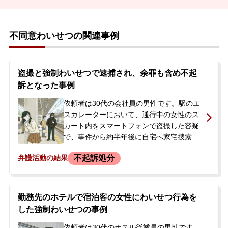
不同意わいせつの関連事例
盗撮と強制わいせつで逮捕され、余罪も含め不起
訴となった事例
依頼者は30代の会社員の男性です。駅のエ
スカレーターにおいて、通行中の女性のス
カート内をスマートフォンで盗撮した容疑
で、事件から約半年後に自宅へ家宅捜索を
受けました。スマートフォンや衣類などを
不起訴処分
弁護活動の結果
押収された後、警察署へ任意同行し、その
まま逮捕されました。逮捕の連絡を受け、
今後の見通しや刑事処分の軽減、被害者と
の示談について不安を感じたご両親が、弊
勤務先のホテルで宿泊客の女性にわいせつ行為を
所へ相談に来られました。ご依頼後、捜査
した強制わいせつの事例
が進む中で、最初の盗撮事件の被害者に対
する強制わいせつ行為や、別日に別の被害
依頼者は30代のホテル従業員の男性です。