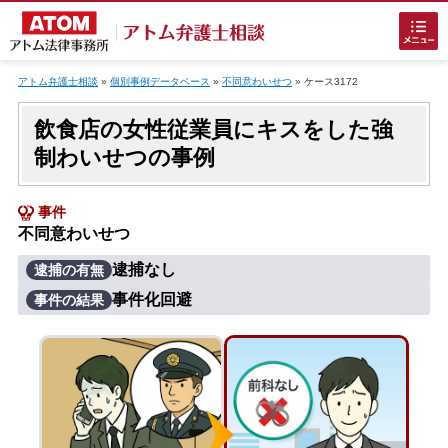
Skip
to
アトム弁護士相談
»
個別事例データベース
»
不同意わいせつ
»
ケース3172
content
飲食店の女性従業員にキスをした強
制わいせつの事例
事件
不同意わいせつ
ホームに戻る
逮捕なし
逮捕の有無
事件化回避
事件の結果
刑事事件
でお困りの方
刑事事件の無料相談
接見・面会を弁護士に依頼