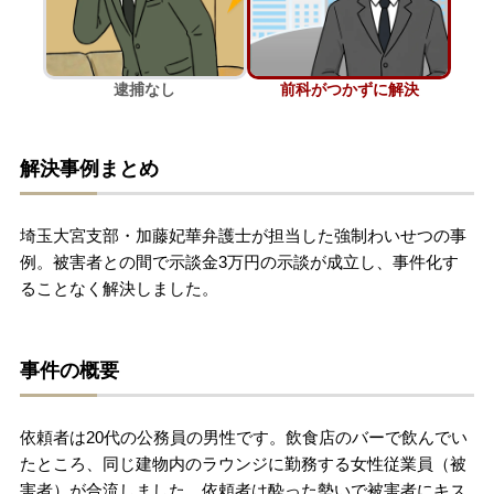
刑事事件を示談で解決したい
逮捕なし
前科がつかずに解決
アトムについて
知りたい方
解決事例まとめ
弁護士紹介
埼玉大宮支部・加藤妃華弁護士が担当した強制わいせつの事
弁護士費用
例。被害者との間で示談金3万円の示談が成立し、事件化す
ることなく解決しました。
アクセス
事件の概要
解決実績
依頼者は20代の公務員の男性です。飲食店のバーで飲んでい
ご依頼者からのお手紙
たところ、同じ建物内のラウンジに勤務する女性従業員（被
害者）が合流しました。依頼者は酔った勢いで被害者にキス