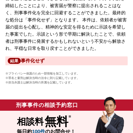
締結したことにより、被害届が警察に提出されることはな
く、刑事事件化を完全に回避することができました。最終的
な処分は「事件化せず」となります。 本件は、依頼者が被害
届の提出を心配し、精神的な安定を得るために示談を希望し
た事案でした。示談という形で早期に解決したことで、依頼
者は刑事事件に発展するかもしれないという不安から解放さ
れ、平穏な日常を取り戻すことができました。
事件化せず
結果
※プライバシー保護のため一部情報を加工しています。
※罪名と量刑は解決当時の法令に則り記載しています。
※担当弁護士は解決当時の所属を記載しています。
刑事事件の相談予約窓口
無料
相談料
毎日約
100件
のお問合せ！