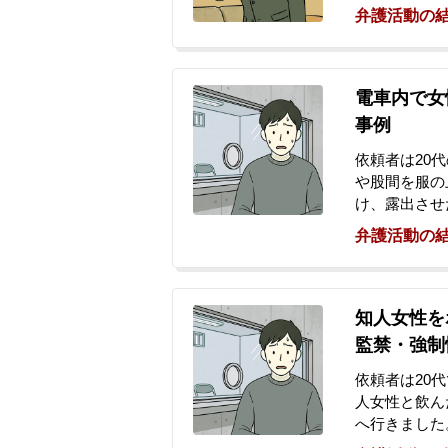
しました。同
弁護活動の
話があり、当
絡を取ったと
性への同様の
業員を蹴る暴
電車内で女
は、過去に別
事例
したいと希望
依頼者は20
や股間を服の
け、露出させ
を行いました
弁護活動の
後にSNSで
ッセージを受
たが、後日謝
わいせつ容疑
知人女性を
けた依頼者の
監禁・強制
かが翌日決ま
ご相談に至り
依頼者は20
人女性と飲ん
へ行きました
が、後日、女