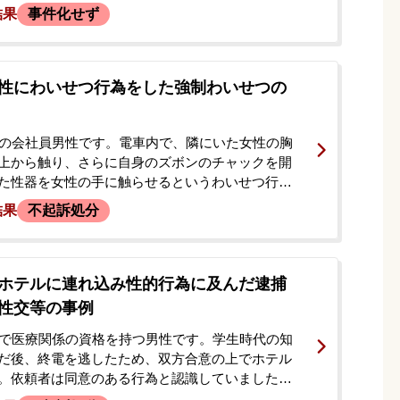
日、依頼者が予約時に使った偽名宛に警察から電
結果
事件化せず
事務所に相談に来られました。弁護士が店側と連
ころ、今回の件に加え、過去にも別の従業員の女
行為があったこと、さらに逃走の際に店の男性従
行を加えていたことも指摘されました。依頼者
性にわいせつ行為をした強制わいせつの
の事件での前科があったこともあり、対応を相談
していました。
代の会社員男性です。電車内で、隣にいた女性の胸
上から触り、さらに自身のズボンのチャックを開
た性器を女性の手に触らせるというわいせつ行為
。降車後、女性と連絡先を交換しましたが、数日
結果
不起訴処分
「あなたのしたことは犯罪ですよ」という趣旨のメ
け取ります。依頼者は一度相手をブロックしまし
罪のメッセージを送ったところ、その翌日に強制
で逮捕されました。逮捕当日、警察から連絡を受
ホテルに連れ込み性的行為に及んだ逮捕
妻から当事務所に電話があり、勾留されるかどう
性交等の事例
ると聞き、すぐに本人に会ってほしいとのことで
ました。
代で医療関係の資格を持つ男性です。学生時代の知
だ後、終電を逃したため、双方合意の上でホテル
。依頼者は同意のある行為と認識していました
性の彼氏から依頼者の職場に「彼女が強制的にホ