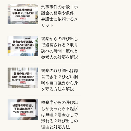
刑事事件の示談｜示
談金の相場や条件、
弁護士に依頼するメ
リット
警察からの呼び出し
で逮捕される？取り
調べの時間・流れと
参考人の対応を解説
警察の取り調べは録
音できる？ひどい恫
喝や自白強要から身
を守る方法を解説
検察庁からの呼び出
しがあったら不起訴
は無理？罰金なしで
帰れる？呼び出しの
理由と対応方法