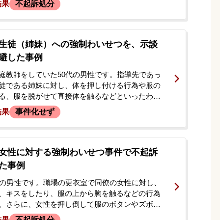
結果
不起訴処分
行かれ、わいせつな行為をされた」という趣旨の
した。その後、依頼者は逮捕・監禁・強制性交等
されましたが、勾留請求されることなく釈放。前
を恐れ、釈放されたその日に示談による解決を希
生徒（姉妹）への強制わいせつを、示談
所に依頼されました。
避した事例
庭教師をしていた50代の男性です。指導先であっ
徒である姉妹に対し、体を押し付ける行為や服の
る、服を脱がせて直接体を触るなどといったわい
1年間にわたり行いました。<br /> 後日、依頼者
結果
事件化せず
のわいせつ事件で逮捕され、その取り調べ中に本
件については示談が成立し釈放されました。その
らは本件についても終了したかのような説明があ
被害者の母親から「元に戻してください」という
女性に対する強制わいせつ事件で不起訴
あり、対応に困って相談に至りました。
た事例
代の男性です。職場の更衣室で同僚の女性に対し、
、キスをしたり、服の上から胸を触るなどの行為
。さらに、女性を押し倒して服のボタンやズボン
をかけましたが、抵抗されたため行為をやめまし
結果
不起訴処分