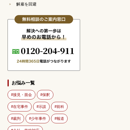
解雇を回避
お悩み一覧
接見・面会
保釈
在宅事件
示談
前科
裁判
少年事件
報道