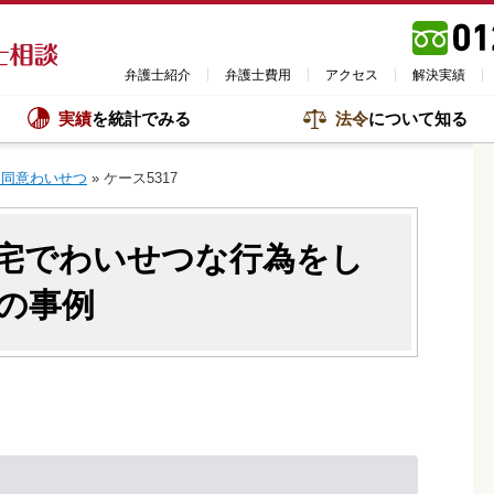
弁護士紹介
弁護士費用
アクセス
解決実績
実績
を統計でみる
法令
について知る
不同意わいせつ
»
ケース5317
宅でわいせつな行為をし
の事例