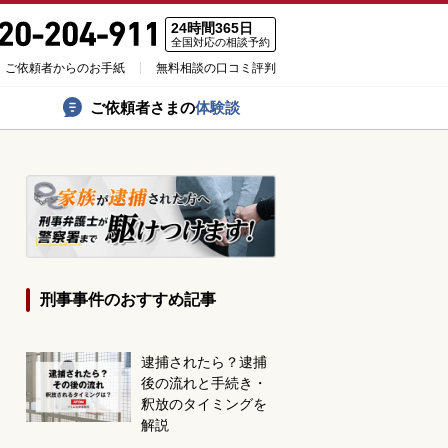
24時間365日
全国対応の相談予約
ご依頼者からのお手紙
無料相談の口コミ評判
ご依頼者さまの
体験談
刑事事件のおすすめ記事
逮捕されたら？逮捕
後の流れと手続き・
釈放のタイミングを
解説