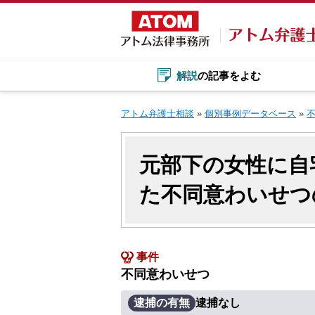
Skip
to
content
解説
の記事をよむ
アトム弁護士相談
»
個別事例データベース
»
元部下の女性に自
た不同意わいせつ
事件
不同意わいせつ
逮捕の有無
逮捕なし