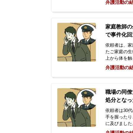
弁護活動の
テルへ連れて
電話がありま
の容疑で逮捕
科がつくこと
家庭教師の
望し、当事務
で事件化回
依頼者は、家
たご家庭の生
上から体を触
せつな行為を約
弁護活動の
は本件とは別
件を自白。別
際、警察官か
りましたが、
職場の同僚
趣旨の連絡が
処分となっ
依頼者は30
手を握ったり
に及びました
のベルトに手
弁護活動の