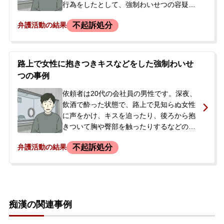
行為をしたとして、強制わいせつの容疑で
現行犯逮捕されました。依頼者本人と連絡
不起訴処分
弁護活動の結果
が取れなくなったことを心配したご両親が
警察に問い合わせて逮捕の事実を知り、警
察署で息子さんが容疑を認めていると聞き
ました。今後の手続きや処分への不安か
路上で女性に抱きつきキスなどをした強制わいせ
ら、当事務所にご相談され、即日依頼とな
つの事例
りました。
依頼者は20代の会社員の男性です。深夜、
飲酒で酔った状態で、路上で見知らぬ女性
に声をかけ、キスを迫ったり、後ろから抱
きついて胸や臀部を触ったりするなどのわ
いせつな行為をしたとして、約1か月半後に
不起訴処分
弁護活動の結果
強制わいせつの容疑で逮捕されました。当
事者ご本人は、当時酔っていて詳細な記憶
がありませんでした。逮捕の連絡を受けた
ご両親が、今後の手続の流れや早期の身柄
解放、示談交渉について不安を感じ、また
痴漢の関連事例
会社に知られることを避けたいとの思いか
ら、当事務所にご相談され、即日依頼とな