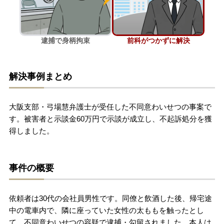
刑事事件を示談で解決したい
逮捕で身柄拘束
前科がつかずに解決
アトムについて
知りたい方
解決事例まとめ
弁護士紹介
大阪支部・弓場慧弁護士が受任した不同意わいせつの事案で
弁護士費用
す。被害者と示談金60万円で示談が成立し、不起訴処分を獲
得しました。
アクセス
事件の概要
解決実績
依頼者は30代の会社員男性です。同僚と飲酒した後、帰宅途
ご依頼者からのお手紙
中の電車内で、隣に座っていた女性の太ももを触ったとし
て、不同意わいせつの容疑で逮捕・勾留されました。本人は