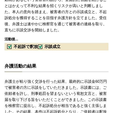
とはかえって不利な結果を招くリスクが高いと判断しまし
た。本人の意向を踏まえ、被害者の方との示談成立と、不起
訴処分を獲得することを目指す弁護方針を立てました。受任
後、弁護士は速やかに検察官を通じて被害者の連絡を取り、
直ちに示談交渉を開始しました。
活動後...
不起訴で釈放
示談成立
弁護活動の結果
弁護士が粘り強く交渉を行った結果、最終的に示談金60万円
で被害者の方に示談をしていただきました。示談書には、ご
依頼者を許し、刑事処罰を望まないという宥恕文言と、被害
届を取り下げる旨をいただくことができました。この示談書
を検察官に提出し、不起訴処分が相当であると強く主張しま
した。その結果、本件は不起訴処分となり、ご依頼者は釈放