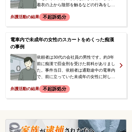
着衣の上から陰部を触るなどの行為をしま
した。被害者にその場で腕を掴まれ、駅員
不起訴処分
弁護活動の結果
を通じて警察に引き渡されました。依頼者
は東京都の迷惑防止条例違反の容疑で逮捕
されましたが、勾留はされずに2日後に釈放
されました。過去に同種の痴漢行為で2度の
電車内で未成年の女性のスカートをめくった痴漢
前歴があったため、刑事処分が重くなるこ
の事例
とを懸念していました。釈放後、警察から
連絡を受けたことをきっかけに、今後の手
依頼者は30代の会社員の男性です。約3年
続きへの不安から当事務所へ相談に来られ
前に痴漢で罰金刑を受けた前科がありまし
ました。
た。事件当日、依頼者は通勤途中の電車内
で、前に立っていた未成年の女性に対し、
スカートをめくって臀部を触ったとして、
不起訴処分
弁護活動の結果
迷惑防止条例違反の容疑で現行犯逮捕され
ました。駅で駅員に取り押さえられ、警察
に引き渡された後、逮捕の連絡を受けたご
両親が今後の対応について相談するため当
事務所に来所され、即日で弁護士が接見に
向かいました。