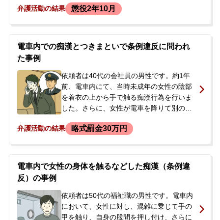
懲役2年10月
弁護活動の結果
逮捕・勾留されました。依頼者には同種の
余罪が多数あったほか、過去にも強制わい
せつ等で実刑の前科があり、出所後間もな
い再犯でした。当初は否認していました
電車内での痴漢とつきまといで条例違反に問われ
が、勾留中に犯行を認め、国選弁護人とし
た事例
て当事務所の弁護士が選任されました。
依頼者は40代の会社員の男性です。約1年
前、電車内にて、当時未成年の女性の陰部
を着衣の上から手で触る痴漢行為を行いま
した。さらに、女性が電車を降りて別の路
線に乗り換えた後、依頼者も後を追いかけ
略式罰金30万円
弁護活動の結果
ましたが、途中でやめました。事件から約1
年が経過した頃、警察署から「痴漢とつき
まといについて話を聞きたい」と電話があ
り、出頭を求められました。依頼者には過
電車内で女性の身体を触るなどした痴漢（条例違
去にも痴漢の前歴があったため、逮捕され
反）の事例
ることや今後の刑事手続きの流れに強い不
安を感じ、警察に出頭する前に当事務所へ
依頼者は50代の福祉職の男性です。電車内
相談に来られました。
において、女性に対し、混雑に乗じて手の
甲を触り、自身の股間を押し付け、さらに