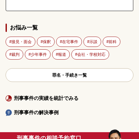
お悩み一覧
接見・面会
保釈
在宅事件
示談
前科
裁判
少年事件
報道
会社・学校対応
罪名・手続き一覧
刑事事件の実績を統計でみる
刑事事件の解決事例
刑事事件の相談予約窓口