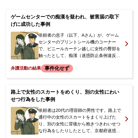
りました。
ゲームセンターでの痴漢を疑われ、被害届の取下
げに成功した事例
依頼者の息子（以下、Aさん）が、ゲーム
センターのプリントシール機のコーナー
で、ビニールカーテン越しに女性の臀部を
触ったとして、痴漢（迷惑防止条例違反）
の容疑をかけられた事案です。Aさんは警
事件化せず
弁護活動の結果
察署で事情聴取を受けましたが、逮捕はさ
れず在宅事件として捜査が進められまし
た。Aさんは容疑を全面的に否認してお
り、「プリントシール機のコーナー付近に
路上で女性のスカートをめくり、別の女性にわい
は近づいていない」と主張していました。
せつ行為をした事例
Aさんには盗撮や痴漢で複数の前科・前歴
があり、ご両親はAさんの主張を信じてよ
依頼者は20代の理容師の男性です。路上で
いか分からず、また執行猶予中の事件であ
通行中の女性のスカートをまくり上げた
ったため、今後の手続きや逮捕の可能性に
り、別の女性に背後から抱きつきわいせつ
ついて不安を抱かれ、ご相談に来られまし
な行為をしたりしたとして、京都府迷惑行
た。
為防止条例違反や強制わいせつ等の容疑で