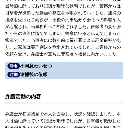
当時酒に酔っており記憶が曖昧な状態でしたが、警察からは
無料相談の口コミ評判
目撃者が撮影した動画の存在を示唆されていました。逮捕の
連絡を受けたご両親が、今後の刑事処分や会社への影響を大
変心配され、当事務所へご相談されました。依頼者の妻が会
刑事事件について
知りたい方
社からの連絡に慌ててしまい、警察にいると伝えてしまった
状況でした。当事者には数年前に暴行罪による罰金前科があ
刑事事件データベース
り、ご家族は実刑判決を危惧されていました。ご家族からの
依頼を受け、弁護士が直ちに警察署へ接見に向かいました。
不同意わいせつ
罪名
逮捕後の依頼
時期
弁護活動の内容
弁護士が初回接見で本人と面会し、状況を確認しました。本
人は酒に酔っていて記憶が曖昧でしたが、目撃者が撮影した
動画があるという警察官の話から、全面的に否認を続けるこ