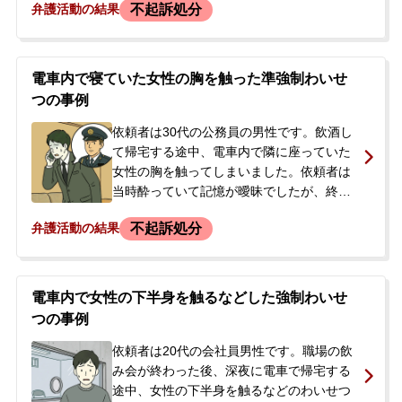
不起訴処分
弁護活動の結果
口に指を入れて舌を撫で回し、さらに着衣
の上から胸を触ったとして、強制わいせつ
の容疑で逮捕されました。逮捕の翌日、ご
両親が当事者の逮捕を知り、警察署に問い
電車内で寝ていた女性の胸を触った準強制わいせ
合わせても情報を得られなかったことか
つの事例
ら、当事務所にご相談され、初回接見のご
依頼に至りました。本人は警察の取調べに
依頼者は30代の公務員の男性です。飲酒し
対し、口に指を入れたことは認める一方、
て帰宅する途中、電車内で隣に座っていた
胸を触ったことについては肩を叩いたかも
女性の胸を触ってしまいました。依頼者は
しれないと曖昧な認識でした。
当時酔っていて記憶が曖昧でしたが、終着
駅で被害者の女性に声をかけられて逃走し
不起訴処分
弁護活動の結果
ようとしたところ、他の乗客に取り押さえ
られ、警察に引き渡されました。警察署で
事情聴取やDNA採取などが行われた後、そ
の日のうちに帰宅を許され在宅事件として
電車内で女性の下半身を触るなどした強制わいせ
捜査が進むことになりました。依頼者は公
つの事例
務員という立場上、事件が報道されたり、
職場に知られたりして職を失うことを非常
依頼者は20代の会社員男性です。職場の飲
に恐れており、示談による早期解決を希望
み会が終わった後、深夜に電車で帰宅する
して当事務所に相談されました。
途中、女性の下半身を触るなどのわいせつ