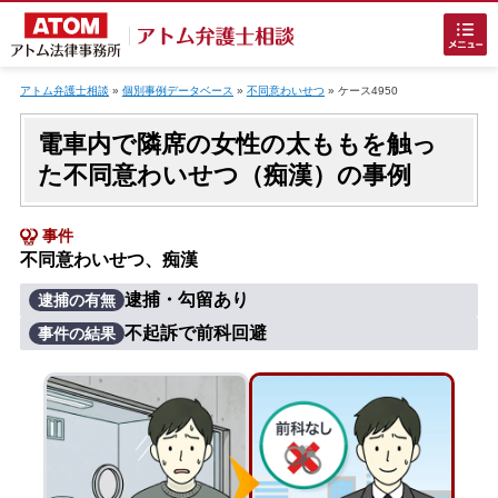
Skip
to
アトム弁護士相談
»
個別事例データベース
»
不同意わいせつ
»
ケース4950
content
電車内で隣席の女性の太ももを触っ
た不同意わいせつ（痴漢）の事例
事件
不同意わいせつ、痴漢
ホームに戻る
逮捕・勾留あり
逮捕の有無
不起訴で前科回避
事件の結果
刑事事件
でお困りの方
刑事事件の無料相談
接見・面会を弁護士に依頼