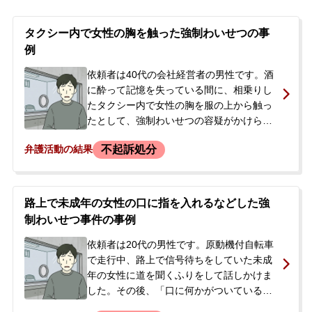
タクシー内で女性の胸を触った強制わいせつの事
例
依頼者は40代の会社経営者の男性です。酒
に酔って記憶を失っている間に、相乗りし
たタクシー内で女性の胸を服の上から触っ
たとして、強制わいせつの容疑がかけられ
ました。後日、警察官が自宅や会社事務所
不起訴処分
弁護活動の結果
を訪れたため、刑事事件化を不安に感じ当
事務所へ相談。相談当日に警察署へ出頭し
たところ、タクシーのドライブレコーダー
映像が証拠となり、その場で逮捕されまし
路上で未成年の女性の口に指を入れるなどした強
た。本人は犯行の記憶が全くありませんで
制わいせつ事件の事例
したが、早期解決を望んでいました。
依頼者は20代の男性です。原動機付自転車
で走行中、路上で信号待ちをしていた未成
年の女性に道を聞くふりをして話しかけま
した。その後、「口に何かがついている」
などと言って口を開けさせ、無理矢理その