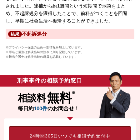
されました。逮捕から約1週間という短期間で示談をまと
め、不起訴処分を獲得したことで、前科がつくことを回避
し、早期に社会生活へ復帰することができました。
不起訴処分
結果
※プライバシー保護のため一部情報を加工しています。
※罪名と量刑は解決当時の法令に則り記載しています。
※担当弁護士は解決当時の所属を記載しています。
刑事事件の相談予約窓口
無料
相談料
毎日約
100件
のお問合せ！
24時間365日いつでも相談予約受付中