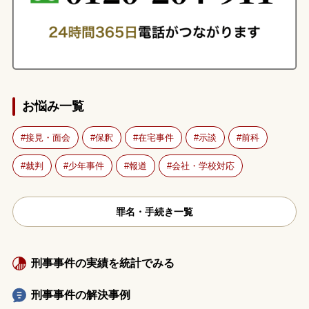
お悩み一覧
接見・面会
保釈
在宅事件
示談
前科
裁判
少年事件
報道
会社・学校対応
罪名・手続き一覧
刑事事件の実績を統計でみる
刑事事件の解決事例