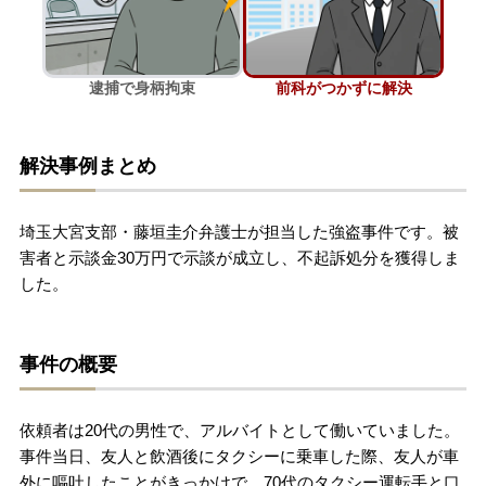
刑事事件を示談で解決したい
逮捕で身柄拘束
前科がつかずに解決
アトムについて
知りたい方
解決事例まとめ
弁護士紹介
埼玉大宮支部・藤垣圭介弁護士が担当した強盗事件です。被
弁護士費用
害者と示談金30万円で示談が成立し、不起訴処分を獲得しま
した。
アクセス
事件の概要
解決実績
依頼者は20代の男性で、アルバイトとして働いていました。
ご依頼者からのお手紙
事件当日、友人と飲酒後にタクシーに乗車した際、友人が車
外に嘔吐したことがきっかけで、70代のタクシー運転手と口