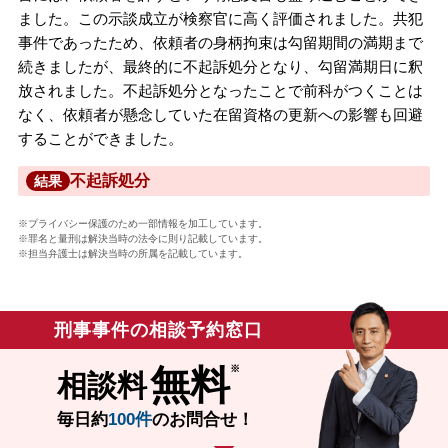
ました。この示談成立が検察官に高く評価されました。共犯
事件であったため、依頼者の身柄拘束は勾留期間の満期まで
続きましたが、最終的に不起訴処分となり、勾留満期日に釈
放されました。不起訴処分となったことで前科がつくことは
なく、依頼者が懸念していた在留資格の更新への影響も回避
することができました。
不起訴処分
結果
※プライバシー保護のため一部情報を加工しています。
※罪名と量刑は解決当時の法令に則り記載しています。
※担当弁護士は解決当時の所属を記載しています。
刑事事件の相談予約窓口
無料
相談料
毎日約
100件
のお問合せ！