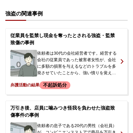
強盗の関連事例
従業員を監禁し現金を奪ったとされる強盗・監禁
致傷の事例
依頼者は30代の会社経営者です。経営する
会社の従業員であった被害者女性が、会社
に多額の損害を与えるなどのトラブルを多
発させていたことから、強い憤りを覚えて
いました。話し合いのため、被害者を車に
不起訴処分
弁護活動の結果
連れ込み、その過程で腕を掴んで怪我をさ
せ、その後、事務所内に監禁した上、脅迫
して現金2万4千円を奪ったとして、強盗・
監禁致傷・監禁の容疑で逮捕されました。
万引き後、店員に噛みつき怪我を負わせた強盗致
逮捕の翌日、依頼者の友人から当事務所に
傷事件の事例
相談がありました。接見したところ、依頼
者は腕を掴んだことは認めるものの、首を
依頼者の息子である20代の男性（会社員）
絞めるなどの過剰な暴行は否定し、現金を
が、コンビニエンスストアで商品を万引き