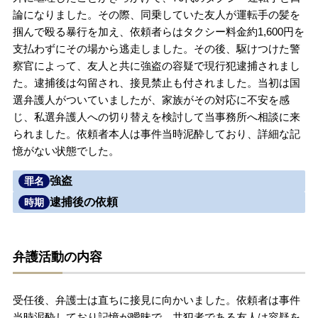
論になりました。その際、同乗していた友人が運転手の髪を
無料相談の口コミ評判
掴んで殴る暴行を加え、依頼者らはタクシー料金約1,600円を
支払わずにその場から逃走しました。その後、駆けつけた警
察官によって、友人と共に強盗の容疑で現行犯逮捕されまし
刑事事件について
知りたい方
た。逮捕後は勾留され、接見禁止も付されました。当初は国
選弁護人がついていましたが、家族がその対応に不安を感
刑事事件データベース
じ、私選弁護人への切り替えを検討して当事務所へ相談に来
られました。依頼者本人は事件当時泥酔しており、詳細な記
憶がない状態でした。
強盗
罪名
逮捕後の依頼
時期
弁護活動の内容
受任後、弁護士は直ちに接見に向かいました。依頼者は事件
当時泥酔しており記憶が曖昧で、共犯者である友人は容疑を