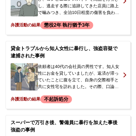
奪った際の暴行脅迫もなかったと主張して
し、逃走する際に追跡してきた店員に路上
いました。
で噛みつき、全治10日程度の傷害を負わせ
たとして、強盗致傷の容疑で逮捕されまし
懲役2年 執行猶予3年
弁護活動の結果
た。当事者は所轄の警察署に逮捕された
後、勾留が決定。過去に未成年時の万引き
での補導歴もありました。当事者の逮捕を
知ったご両親が、今後の対応や身柄解放を
貸金トラブルから知人女性に暴行し、強盗容疑で
希望され、当事務所に来所されました。
逮捕された事例
依頼者は40代の会社員の男性です。知人女
性にお金を貸していましたが、返済が滞っ
ていたことに腹を立て、自身の交際相手と
共に女性宅を訪れました。その際、口論の
末に激高し、女性の胸倉を掴むなどの暴行
不起訴処分
弁護活動の結果
を加え、女性の財布から現金約4万6千円を
回収しました。依頼者はこれで解決したと
思っていましたが、同日、女性が被害届を
提出したため、強盗の容疑で逮捕されてし
スーパーで万引き後、警備員に暴行を加えた事後
まいました。逮捕の連絡を受けた依頼者の
強盗の事例
交際相手は、本人が勾留されており面会も