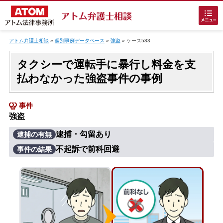
Skip
to
アトム弁護士相談
»
個別事例データベース
»
強盗
»
ケース583
content
タクシーで運転手に暴行し料金を支
払わなかった強盗事件の事例
事件
強盗
ホームに戻る
逮捕・勾留あり
逮捕の有無
不起訴で前科回避
事件の結果
刑事事件
でお困りの方
刑事事件の無料相談
接見・面会を弁護士に依頼