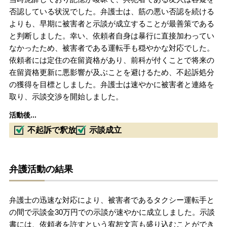
否認している状況でした。弁護士は、筋の悪い否認を続ける
よりも、早期に被害者と示談が成立することが最善策である
と判断しました。幸い、依頼者自身は暴行に直接加わってい
なかったため、被害者である運転手も穏やかな対応でした。
依頼者には定住の在留資格があり、前科が付くことで将来の
在留資格更新に悪影響が及ぶことを避けるため、不起訴処分
の獲得を目標としました。弁護士は速やかに被害者と連絡を
取り、示談交渉を開始しました。
活動後...
不起訴で釈放
示談成立
弁護活動の結果
弁護士の迅速な対応により、被害者であるタクシー運転手と
の間で示談金30万円での示談が速やかに成立しました。示談
書には、依頼者を許すという宥恕文言も盛り込むことができ