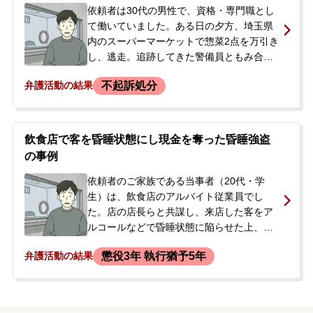
できない状況を心配し、当事務所に相談。
依頼者は30代の男性で、資格・専門職とし
初回接見の依頼に至りました。
て働いていました。ある日の夕方、埼玉県
内のスーパーマーケットで惣菜2点を万引き
し、逃走。追跡してきた警備員ともみ合い
になり、その肩を突き飛ばす暴行を加えた
不起訴処分
弁護活動の結果
として、事後強盗の容疑で現行犯逮捕され
ました。逮捕の翌日、ご両親から当事務所
へお電話でご相談があり、即日ご契約とな
りました。弁護士が接見したところ、当
飲食店で客を昏睡状態にし現金を奪った昏睡強盗
初、依頼者は不合理な説明をして容疑を否
の事例
認していましたが、弁護士が矛盾点を指摘
し説得した結果、最終的に犯行を認めるに
依頼者のご家族である当事者（20代・学
至りました。
生）は、飲食店のアルバイト従業員でし
た。店の店長らと共謀し、来店した客をア
ルコールなどで昏睡状態に陥らせた上、
ATMまで連れて行き、現金合計67万円を出
懲役3年 執行猶予5年
弁護活動の結果
金させて盗んだとして、昏睡強盗の罪で逮
捕・勾留され、起訴されました。第一回公
判を控えた段階で、当事者のお姉様からご
相談がありました。それまで付いていた弁