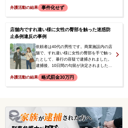
た。依頼者は、混雑により体が接触した可
事件化せず
弁護活動の結果
能性は否定しなかったものの、故意に触っ
た事実はないと一貫して容疑を否認してい
ました。駅の事務室を経て警察署に任意同
行され、約2時間の取調べを受けた後、在宅
店舗内ですれ違い様に女性の臀部を触った迷惑防
事件としてその日は帰宅を許されました。
止条例違反の事例
しかし、警察からは後日改めて呼び出すと
言われたため、今後の手続きや刑事処分に
依頼者は40代の男性です。商業施設内の店
対する不安から、ご家族と共に当事務所へ
舗で、すれ違い様に女性の臀部を手で触っ
相談に来られ、即日、弁護活動をご依頼さ
たとして、暴行の容疑で逮捕されました。
れました。
逮捕後、10日間の勾留が決定されました。
捜査の結果、駅周辺で他にも複数の女性に
略式罰金30万円
弁護活動の結果
わざと体をぶつけるなどの行為をしていた
ことが判明し、計2件の被害届が提出されま
した。依頼者自身は行為に明確な覚えがな
いと話していましたが、逮捕・勾留された
状況を受け、ご家族が今後の手続きや前科
回避について相談するため、当事務所へ初
回接見をご依頼されました。