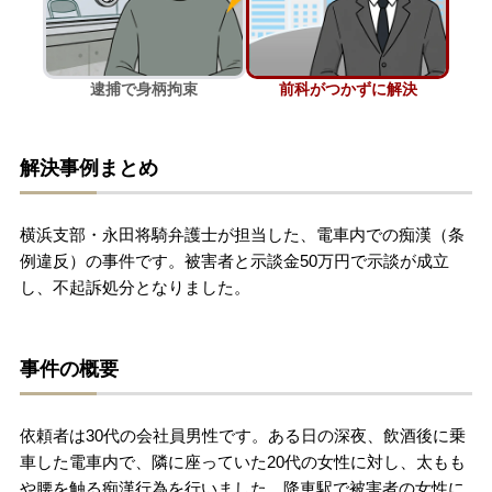
刑事事件を示談で解決したい
逮捕で身柄拘束
前科がつかずに解決
アトムについて
知りたい方
解決事例まとめ
弁護士紹介
横浜支部・永田将騎弁護士が担当した、電車内での痴漢（条
弁護士費用
例違反）の事件です。被害者と示談金50万円で示談が成立
し、不起訴処分となりました。
アクセス
事件の概要
解決実績
依頼者は30代の会社員男性です。ある日の深夜、飲酒後に乗
ご依頼者からのお手紙
車した電車内で、隣に座っていた20代の女性に対し、太もも
や腰を触る痴漢行為を行いました。降車駅で被害者の女性に