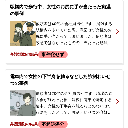
駅構内で歩行中、女性のお尻に手が当たった痴漢
の事例
依頼者は40代の会社員男性です。混雑する
駅構内を歩いていた際、意図せず女性のお
尻に手が当たってしまいました。依頼者は
故意ではなかったものの、当たった感触は
ありましたが動転してしまい、その場で謝
事件化せず
弁護活動の結果
罪できませんでした。女性に呼び止めら
れ、「触ったでしょ」と指摘されて言い合
いになり、駅員を通じて警察が呼ばれまし
た。交番で事情聴取と写真撮影などが行わ
電車内で女性の下半身を触るなどした強制わいせ
れ、後日改めて連絡する旨を告げられまし
つの事例
た。依頼者は転職したばかりで、前科がつ
くことや逮捕されることなど、仕事への影
依頼者は20代の会社員男性です。職場の飲
響を強く懸念しており、示談による早期解
み会が終わった後、深夜に電車で帰宅する
決を望んで当事務所へ相談に来られまし
途中、女性の下半身を触るなどのわいせつ
た。
行為をしたとして、強制わいせつの容疑で
現行犯逮捕されました。依頼者本人と連絡
不起訴処分
弁護活動の結果
が取れなくなったことを心配したご両親が