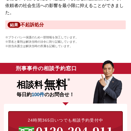
依頼者の社会生活への影響を最小限に抑えることができまし
た。
不起訴処分
結果
※プライバシー保護のため一部情報を加工しています。
※罪名と量刑は解決当時の法令に則り記載しています。
※担当弁護士は解決当時の所属を記載しています。
刑事事件の相談予約窓口
無料
相談料
毎日約
100件
のお問合せ！
24時間365日いつでも相談予約受付中