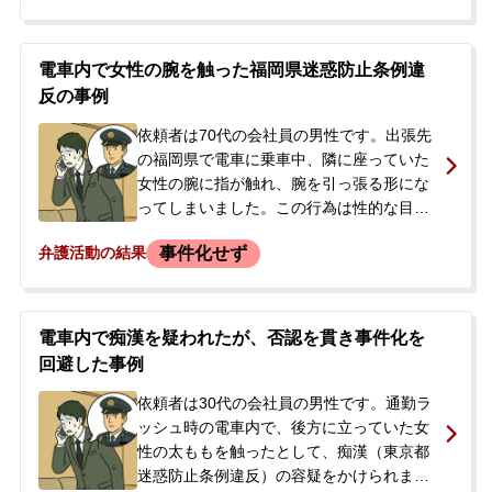
警察に問い合わせて逮捕の事実を知り、警
察署で息子さんが容疑を認めていると聞き
ました。今後の手続きや処分への不安か
電車内で女性の腕を触った福岡県迷惑防止条例違
ら、当事務所にご相談され、即日依頼とな
反の事例
りました。
依頼者は70代の会社員の男性です。出張先
の福岡県で電車に乗車中、隣に座っていた
女性の腕に指が触れ、腕を引っ張る形にな
ってしまいました。この行為は性的な目的
があったと見なされる可能性がありまし
事件化せず
弁護活動の結果
た。<br /> その後、駅員室を経て警察署に
任意で同行し、事情聴取を受けました。そ
の日は大阪の自宅に帰りましたが、後日警
察から再度呼び出しがあるのを待っている
電車内で痴漢を疑われたが、否認を貫き事件化を
状況でした。<br /> 依頼者は迷惑をかけた
回避した事例
自覚があり、穏便に済ませるために示談を
したいと強く希望されていました。前科前
依頼者は30代の会社員の男性です。通勤ラ
歴はなく、刑事事件になることを避けるた
ッシュ時の電車内で、後方に立っていた女
め、当事務所に相談され、即日依頼となり
性の太ももを触ったとして、痴漢（東京都
ました。
迷惑防止条例違反）の容疑をかけられまし