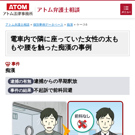
Skip
to
アトム弁護士相談
»
個別事例データベース
»
痴漢
»
ケース6
content
電車内で隣に座っていた女性の太も
もや腰を触った痴漢の事例
事件
痴漢
ホームに戻る
逮捕からの早期釈放
逮捕の有無
不起訴で前科回避
事件の結果
刑事事件
でお困りの方
刑事事件の無料相談
接見・面会を弁護士に依頼