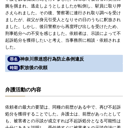
腕を掴まれ、逃走しようとしましたが転倒し、駅員に取り押
無料相談の口コミ評判
さえられました。その後、警察署に連行され取り調べを受け
ましたが、叔父が身元引受人となりその日のうちに釈放され
ました。しかし、後日警察から再度呼び出しを受けたため、
刑事事件について
知りたい方
刑事処分への不安を感じました。依頼者は、示談によって不
起訴処分を獲得したいと考え、当事務所に相談・依頼されま
刑事事件データベース
した。
神奈川県迷惑行為防止条例違反
罪名
釈放後の依頼
時期
弁護活動の内容
依頼者の最大の要望は、同種の前歴がある中で、再び不起訴
処分を獲得することでした。弁護士は、前歴があったとして
も、被害者との示談が成立すれば不起訴処分となる可能性は
十分にあると説明し、受任後すぐに被害者との示談交渉に着