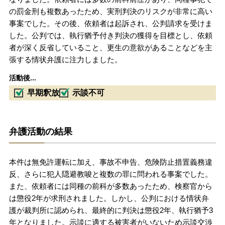
の罰金刑も複数あったため、実刑判決のリスクが非常に高い
事案でした。その後、依頼者は起訴され、公判請求を受けま
した。公判では、執行猶予付き判決の獲得を目標とし、依頼
者が深く反省していること、更生の意欲があることなどを主
張する情状弁護に注力しました。
活動後...
早期釈放
示談不可
弁護活動の結果
本件は無免許運転に加え、事故不申告、危険防止措置義務違
反、さらに犯人隠避教唆と複数の罪に問われる事案でした。
また、依頼者には同種の前科が多数あったため、検察官から
は懲役2年が求刑されました。しかし、公判における情状弁
護が裁判所に認められ、最終的に判決は懲役2年、執行猶予3
年となりました。示談に適する被害者がいないため示談交渉