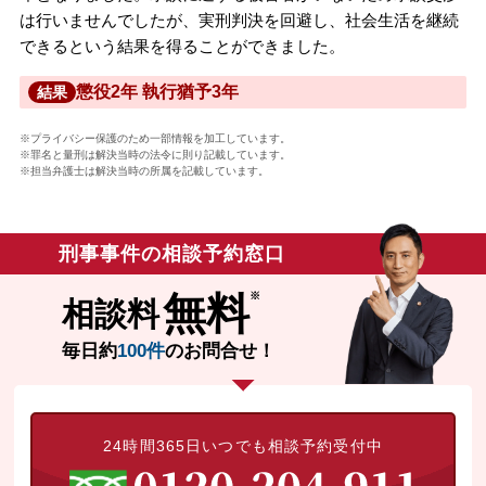
は行いませんでしたが、実刑判決を回避し、社会生活を継続
できるという結果を得ることができました。
懲役2年 執行猶予3年
結果
※プライバシー保護のため一部情報を加工しています。
※罪名と量刑は解決当時の法令に則り記載しています。
※担当弁護士は解決当時の所属を記載しています。
刑事事件の相談予約窓口
無料
相談料
毎日約
100件
のお問合せ！
24時間365日いつでも相談予約受付中