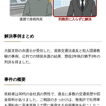
刑事事件を示談で解決したい
逮捕で身柄拘束
刑務所に入らずに解決
アトムについて
知りたい方
解決事例まとめ
弁護士紹介
大阪支部の弁護士が受任した、道路交通法違反と犯人隠避教
弁護士費用
唆の事例。公判での情状弁護の結果、懲役2年執行猶予3年の
判決を得ました。
アクセス
事件の概要
解決実績
依頼者は30代の会社員の男性で、過去に多数の交通前歴や罰
ご依頼者からのお手紙
金前科がありました。ご相談のきっかけは、無免許で社用車
を運転中に高速道路上で壁に衝突する自損事故を起こしたこ