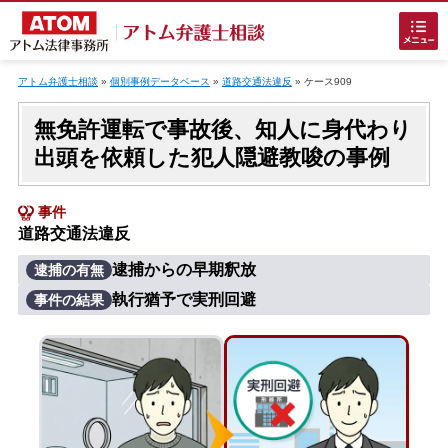
Skip
to
アトム弁護士相談
»
個別事例データベース
»
道路交通法違反
»
ケース909
content
無免許運転で事故後、知人に身代わり
出頭を依頼した犯人隠避教唆の事例
事件
道路交通法違反
ホームに戻る
逮捕からの早期釈放
逮捕の有無
執行猶予で実刑回避
事件の結果
刑事事件
でお困りの方
刑事事件の無料相談
接見・面会を弁護士に依頼