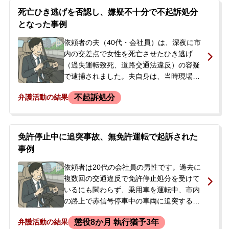
死亡ひき逃げを否認し、嫌疑不十分で不起訴処分
となった事例
依頼者の夫（40代・会社員）は、深夜に市
内の交差点で女性を死亡させたひき逃げ
（過失運転致死、道路交通法違反）の容疑
で逮捕されました。夫自身は、当時現場付
近を走行したものの、ゴミのようなものを
不起訴処分
弁護活動の結果
避けて大回りで左折しただけで、人にぶつ
かった衝撃や音はなかったと容疑を全面的
に否認していました。しかし、事件当日の
朝、警察が自宅に家宅捜索に訪れ、夫は任
免許停止中に追突事故、無免許運転で起訴された
意同行後に逮捕。警察からは、防犯カメラ
事例
の映像や、夫の車のタイヤに血痕が付着し
ていたことなど、状況証拠が揃っていると
依頼者は20代の会社員の男性です。過去に
告げられました。逮捕の連絡を受けた妻
複数回の交通違反で免許停止処分を受けて
が、今後の対応について不安を感じ、当事
いるにも関わらず、乗用車を運転中、市内
務所に電話で相談され、即日依頼となりま
の路上で赤信号停車中の車両に追突する人
した。
身事故を起こしました。被害者の通報で駆
懲役8か月 執行猶予3年
弁護活動の結果
け付けた警察官に自ら免許停止中であるこ