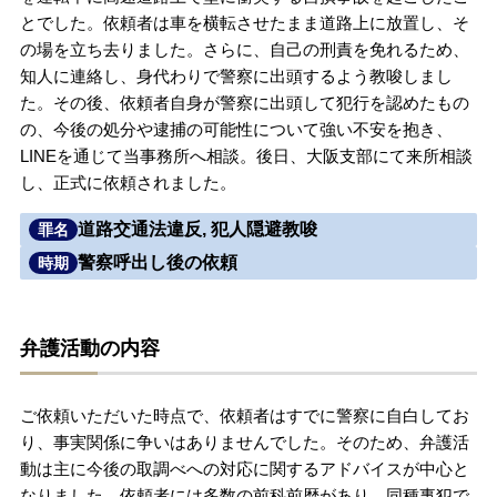
とでした。依頼者は車を横転させたまま道路上に放置し、そ
無料相談の口コミ評判
の場を立ち去りました。さらに、自己の刑責を免れるため、
知人に連絡し、身代わりで警察に出頭するよう教唆しまし
た。その後、依頼者自身が警察に出頭して犯行を認めたもの
刑事事件について
知りたい方
の、今後の処分や逮捕の可能性について強い不安を抱き、
LINEを通じて当事務所へ相談。後日、大阪支部にて来所相談
刑事事件データベース
し、正式に依頼されました。
道路交通法違反, 犯人隠避教唆
罪名
警察呼出し後の依頼
時期
弁護活動の内容
ご依頼いただいた時点で、依頼者はすでに警察に自白してお
り、事実関係に争いはありませんでした。そのため、弁護活
動は主に今後の取調べへの対応に関するアドバイスが中心と
なりました。依頼者には多数の前科前歴があり、同種事犯で