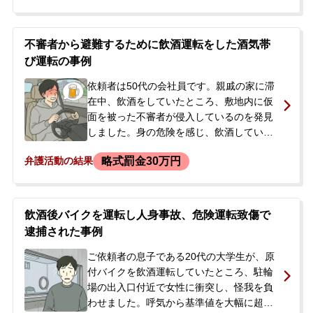
とを申告し、現行犯逮捕されました。逮捕
から2日後に釈放されましたが、後日、道路
交通法違反（無免許運転）の罪で在宅のま
不審者から避難するために飲酒運転をした酒気帯
ま起訴され、裁判所から起訴状が届きまし
び運転の事例
た。前歴も複数あることから、今後の刑事
処分に大きな不安を抱き、当事務所へ相談
依頼者は50代の会社員です。親戚の家に滞
に来られました。
在中、飲酒をしていたところ、敷地内に仮
面を被った不審者が侵入しているのを発見
しました。身の危険を感じ、飲酒している
と認識しながらも、安全な場所へ避難する
略式罰金30万円
弁護活動の結果
ためにやむを得ず車を運転しました。避難
後、自ら警察に通報し、その際に飲酒運転
の事実も申告しました。現場で行われた呼
気検査では、基準値を上回るアルコールが
飲酒後バイクを運転し人身事故、危険運転致傷で
検出されました。後日、警察から出頭要請
逮捕された事例
を受け、今後の刑事処分や会社への影響に
不安を感じ、当事務所へ相談に来られまし
ご依頼者の息子である20代の大学生が、原
た。依頼者には約20年前に同種の酒気帯び
付バイクを飲酒運転していたところ、駐輪
運転による罰金刑の前歴がありました。
場の出入口付近で女性に衝突し、怪我を負
わせました。呼気から基準値を大幅に超え