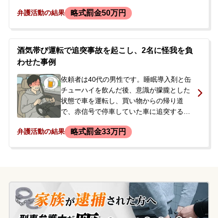
るアルコールが検出されたため、危険運転
略式罰金50万円
弁護活動の結果
致傷の容疑で現行犯逮捕されましたが、翌
日には釈放され在宅捜査となりました。ご
本人は任意保険に未加入でした。逮捕され
たことや将来の就職への影響を懸念したご
酒気帯び運転で追突事故を起こし、2名に怪我を負
両親が、前科を付けずに事件を解決したい
わせた事例
と当事務所へご相談に来られました。
依頼者は40代の男性です。睡眠導入剤と缶
チューハイを飲んだ後、意識が朦朧とした
状態で車を運転し、買い物からの帰り道
で、赤信号で停車していた車に追突する事
故を起こしてしまいました。この追突によ
略式罰金33万円
弁護活動の結果
り、相手の車に乗っていたご家族のうち2名
が、全治約1週間のむち打ち等の怪我を負い
ました。依頼者は、被害者からの通報で駆
け付けた警察官により、過失運転致傷と道
路交通法違反（酒気帯び運転）の容疑で現
行犯逮捕されました。その後釈放されたも
のの、実名報道されることを強く懸念し、
今後の刑事処分の見通しについて相談する